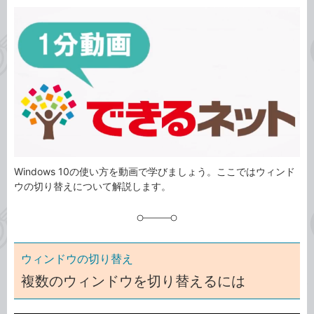
カ
事
テ
タ
ゴ
グ
リ
Windows 10の使い方を動画で学びましょう。ここではウィンド
ウの切り替えについて解説します。
ウィンドウの切り替え
複数のウィンドウを切り替えるには