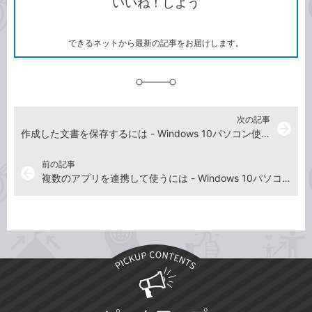
いいね！しよう
ピ
ア
ク
ー
マ
ー
ク
できるネットから最新の記事をお届けします。
に
追
加
次の記事
arrow_forward
作成した文書を保存するには - Windows 10パソコン使い方解説動画
前の記事
arrow_back
複数のアプリを連携して使うには - Windows 10パソコン使い方解説動画