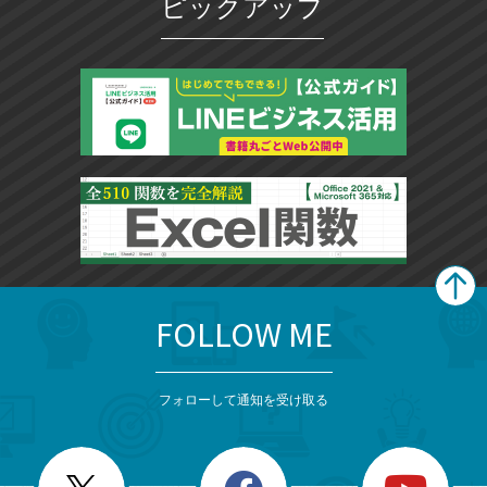
ピックアップ
FOLLOW ME
search
format_list_bulleted
検
カ
検
カ
索
テ
メ
ゴ
索
テ
ニ
リ
フォローして通知を受け取る
ゴ
ュ
ー
ー
一
リ
を
覧
閉
を