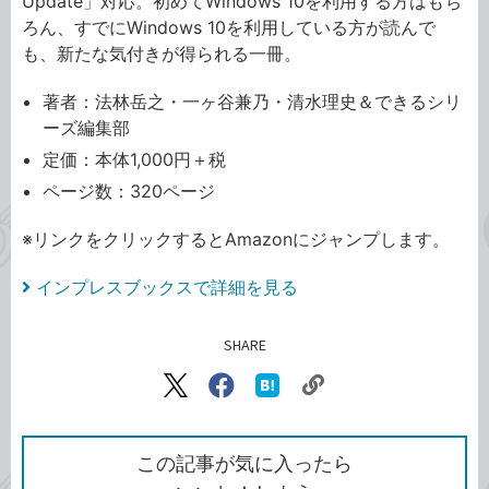
Update」対応。初めてWindows 10を利用する方はもち
ろん、すでにWindows 10を利用している方が読んで
も、新たな気付きが得られる一冊。
著者：法林岳之・一ヶ谷兼乃・清水理史＆できるシリ
ーズ編集部
定価：本体1,000円＋税
ページ数：320ページ
※リンクをクリックするとAmazonにジャンプします。
インプレスブックスで詳細を見る
SHARE
記事をシェアする
リ
X（旧
Facebook
は
ン
Twitter）
で
て
ク
で
シ
な
を
シ
ェ
ブ
この記事が気に入ったら
コ
ェ
ア
ッ