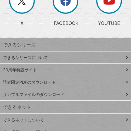
ー
じ
閉
か
る
じ
る
search
ら
急
X
FACEBOOK
YOUTUBE
探
上
検
昇
索
す
ワ
できるシリーズ
ー
ド
できるシリーズについて
Google
ト
スプレ
ッ
30周年特設サイト
ッドシ
プ
読者限定PDFのダウンロード
ート
ペ
iPhone
ー
サンプルファイルのダウンロード
VLOOKUP
ジ
できるネット
連載
できるネットについて
Excel Q&A
close
閉じ