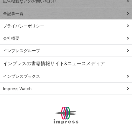
トイアンナ流仕
広告掲載などのお問い合わせ
る
事術
全記事一覧
PowerAutomate
ではじめる業務
プライバシーポリシー
の完全自動化
会社概要
AI議事録作成術
Windows 11
インプレスグループ
Q&A
インプレスの書籍情報サイト&ニュースメディア
Teams踏み込み
活用術
インプレスブックス
Excel講師の仕事
Impress Watch
術
エクセル時短
パワポ時短
Windows Tips
神保町ペロリ旅