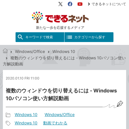
できるネットについて
X（旧
Facebook
YouTube
Twitter）
新たな一歩を応援するメディア
キーワードで検索
カテゴリーから探す
Windows/Office
Windows 10
で
複数のウィンドウを切り替えるには - Windows 10パソコン使い
き
方解説動画
る
ネ
2020.01.10 FRI 11:00
ッ
ト
複数のウィンドウを切り替えるには - Windows
10パソコン使い方解説動画
Windows 10
Windows/Office
記
Windows 10
動画でわかる
事
記