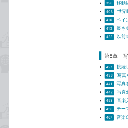
移動
398
世界
403
ペイ
410
長さ
413
以前
422
第8章 
接続
427
写真
433
写真
441
写真
442
音楽
453
テー
458
音楽
467