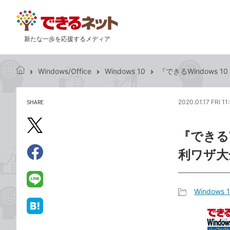
新たな一歩を応援するメディア
Windows/Office
Windows 10
『できるWindows
で
き
る
SHARE
2020.01.17 FRI 11
記
ネ
事
ッ
を
X（旧
ト
『できるW
シ
Twitter）
ェ
利ワザ大
で
ア
Facebook
す
シ
で
る
ェ
シ
LINE
Windows 
ア
ェ
で
記
ア
送
は
事
る
て
カ