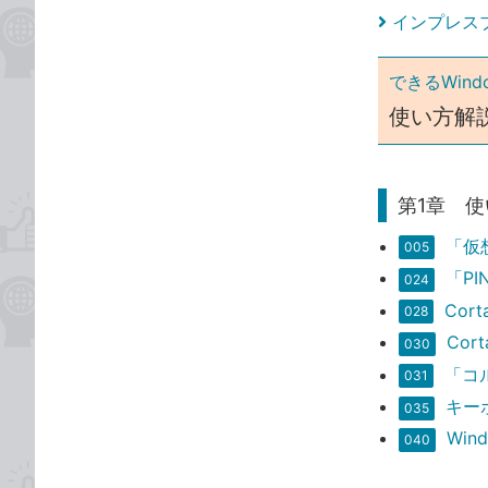
インプレス
できるWindo
使い方解
第1章 
「仮
005
「P
024
Cor
028
Co
030
「コ
031
キー
035
Wi
040