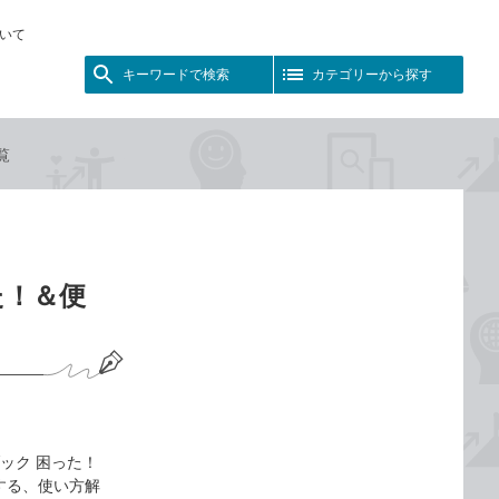
いて
キーワードで検索
カテゴリーから探す
覧
た！＆便
ブック 困った！
する、使い方解