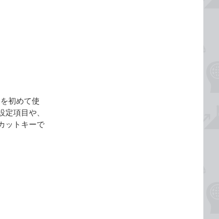
10を初めて使
設定項目や、
カットキーで