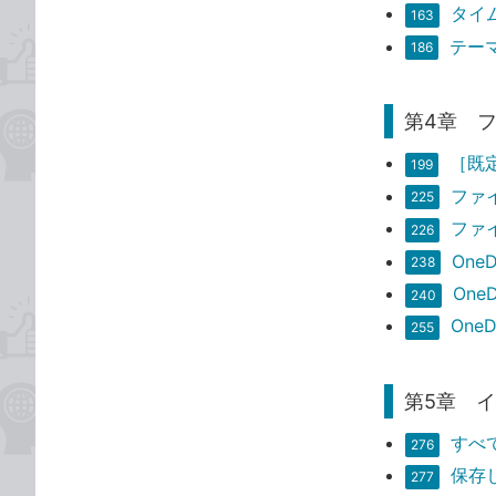
タイ
163
テー
186
第4章 
［既
199
ファ
225
ファ
226
On
238
On
240
One
255
第5章 
すべ
276
保存
277