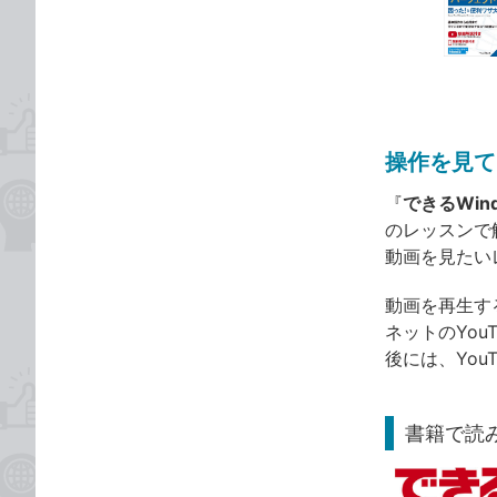
な
テ
ブ
ゴ
ッ
リ
ク
マ
ー
操作を見て
ク
に
『
できるWin
追
のレッスンで
加
動画を見たい
動画を再生す
ネットのYo
後には、Yo
書籍で読