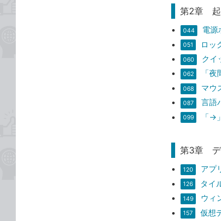
第2章 
電源
044
ロッ
051
クイ
060
「夜
062
マウ
068
言語
087
「→
099
第3章 
アプ
120
タイ
126
ウィ
149
仮想
157