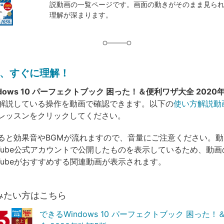
説動画の一覧ページです。画面の動きがそのまま見ら
グ
理解が深まります。
、すぐに理解！
dows 10 パーフェクトブック 困った！＆便利ワザ大全 2020
解説している操作を動画で確認できます。以下の
使い方解説動
レッスンをクリックしてください。
ると効果音やBGMが流れますので、音量にご注意ください。
uTube公式アカウントで公開したものを表示しているため、動
uTubeがおすすめする関連動画が表示されます。
みたい方はこちら
できるWindows 10 パーフェクトブック 困った