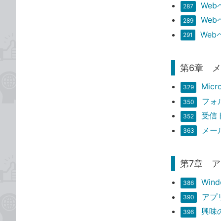
We
287
We
289
We
291
第6章 
Mic
329
フォ
350
受信
352
メー
363
第7章 
Wi
386
アプ
390
興味
396