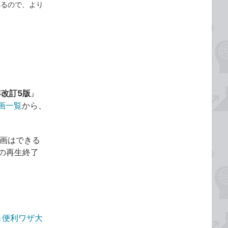
れるので、より
年改訂5版
』
画一覧
から、
動画はできる
画の再生終了
！＆便利ワザ大