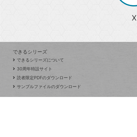
ら
急上昇ワード
X
探
Googleスプレッドシート
iPhone
VLOOKUP
す
できるシリーズ
close
できるシリーズについて
閉
ト
じ
ッ
30周年特設サイト
る
プ
読者限定PDFのダウンロード
ペ
サンプルファイルのダウンロード
ー
ジ
連載
Excel Q&A