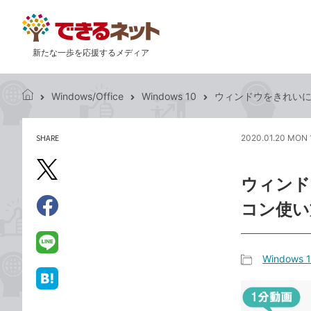
新たな一歩を応援するメディア
Windows/Office
Windows 10
ウィンドウをきれいに配
で
き
る
SHARE
2020.01.20 MON 
記
ネ
事
ッ
を
X（旧
ト
ウィンドウ
シ
Twitter）
ェ
コン使い
で
ア
Facebook
す
シ
で
る
ェ
シ
LINE
Windows 
ア
ェ
で
記
ア
送
は
事
る
て
カ