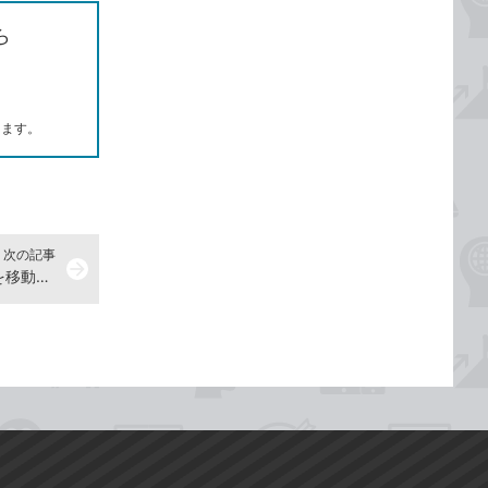
ら
します。
次の記事
arrow_forward
仮想デスクトップ間でウィンドウを移動するには - Windows 10パソコン使い方解説動画