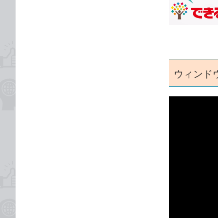
な
テ
ブ
ゴ
ッ
リ
ク
マ
ー
ウィンド
ク
に
追
加