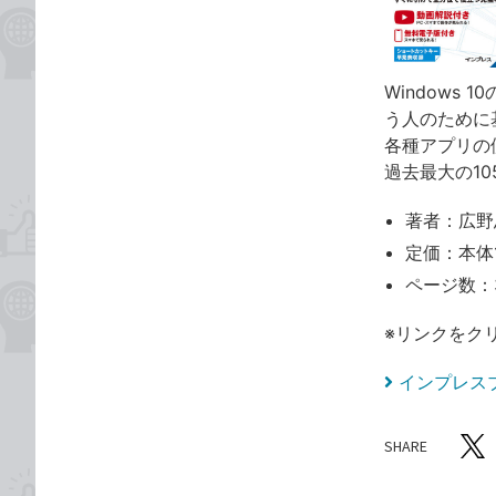
Windows
う人のために
各種アプリの
過去最大の1
著者：広野
定価：本体1
ページ数：
※リンクをク
インプレス
SHARE
記事をシ
T