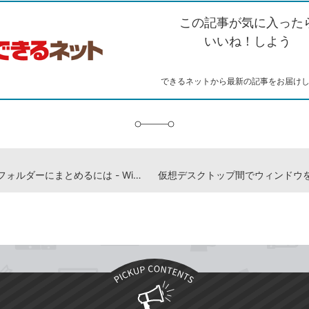
を
シ
ェ
ブ
この記事が気に入った
コ
ェ
ア
ッ
ピ
ア
ク
いいね！しよう
ー
マ
ー
ク
できるネットから最新の記事をお届け
に
追
加
タイルをフォルダーにまとめるには - Windows 10パソコン使い方解説動画