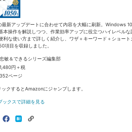
 10の最新アップデートに合わせて内容を大幅に刷新。Windows 
基本操作を解説しつつ、作業効率アップに役立つハイレベルな
便利な使い方まで詳しく紹介し、ワザ＋キーワード＋ショート
050項目を収録しました。
忠敏＆できるシリーズ編集部
,480円＋税
352ページ
リックするとAmazonにジャンプします。
ブックスで詳細を見る
リ
X（旧
Facebook
は
ェアする
ン
witter）
で
て
ク
で
シ
な