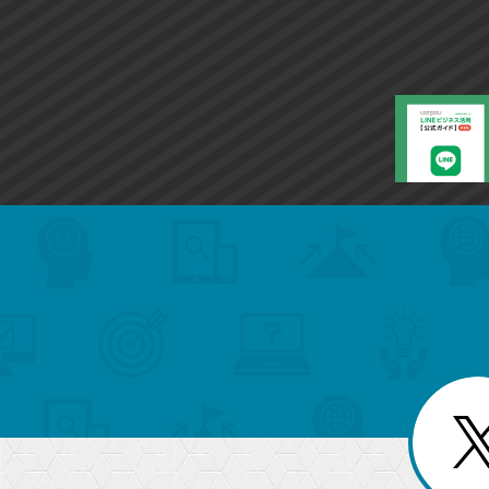
search
format_list_bulleted
検
カ
検
カ
索
テ
メ
ゴ
索
テ
ニ
リ
ュ
ー
ゴ
ー
一
を
覧
リ
閉
を
じ
閉
ー
る
じ
る
か