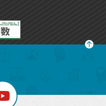
ペ
ー
ジ
上
部
へ