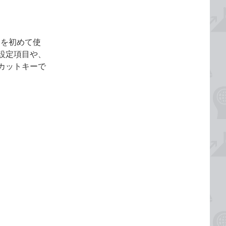
10を初めて使
設定項目や、
カットキーで