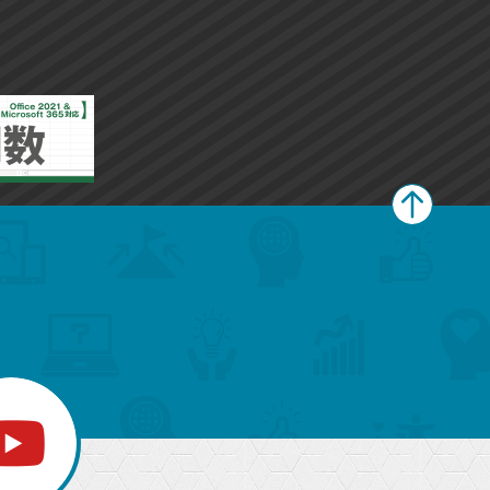
ペ
ー
ジ
上
部
へ