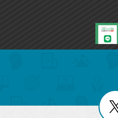
search
format_list_bulleted
検
カ
検
カ
索
テ
メ
ゴ
索
テ
ニ
リ
ュ
ー
ゴ
ー
一
を
覧
リ
閉
を
じ
閉
ー
る
じ
る
か