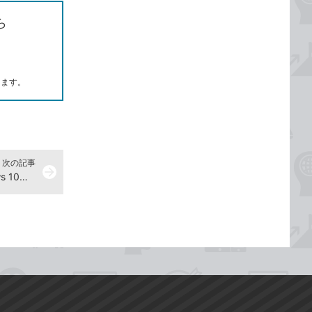
ら
します。
次の記事
arrow_forward
ファイルを圧縮するには - Windows 10パソコン使い方解説動画