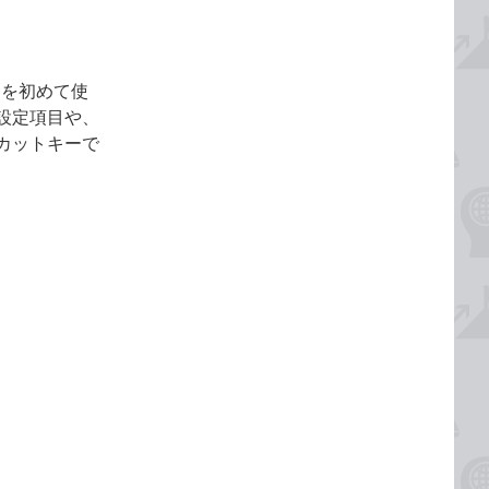
10を初めて使
設定項目や、
カットキーで