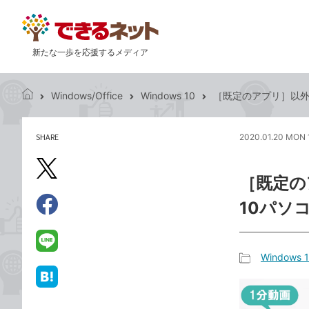
新たな一歩を応援するメディア
Windows/Office
Windows 10
［既定のアプリ］以外で
で
き
る
SHARE
2020.01.20 MON 
記
ネ
事
ッ
を
X（旧
ト
［既定の
シ
Twitter）
ェ
10パソ
で
ア
Facebook
す
シ
で
る
ェ
シ
LINE
Windows 
ア
ェ
で
記
ア
送
は
事
る
て
カ