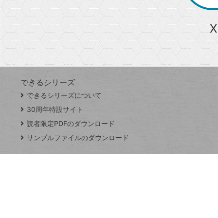
ら
急上昇ワード
X
探
Googleスプレッドシート
iPhone
VLOOKUP
す
できるシリーズ
close
できるシリーズについて
閉
ト
じ
ッ
30周年特設サイト
る
プ
読者限定PDFのダウンロード
ペ
サンプルファイルのダウンロード
ー
ジ
連載
Excel Q&A