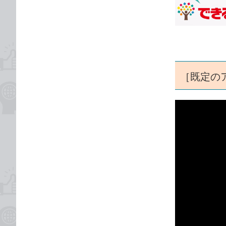
な
テ
ブ
ゴ
ッ
リ
ク
マ
ー
［既定の
ク
に
追
加