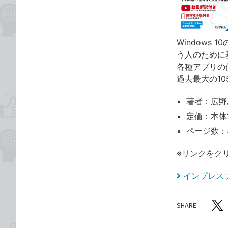
Windows
う人のために
各種アプリの
過去最大の1
著者：広野
定価：本体1
ページ数：
※リンクをク
インプレス
SHARE
記事をシ
T