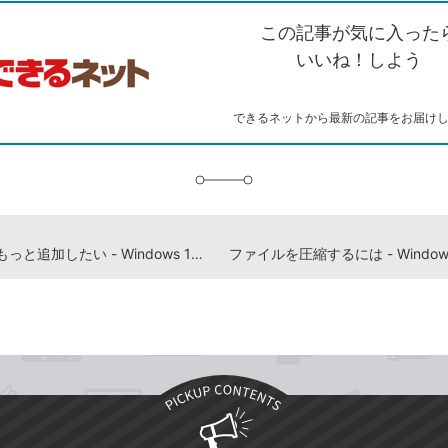
を
シ
ェ
ブ
この記事が気に入った
コ
ェ
ア
ッ
ピ
ア
ク
いいね！しよう
ー
マ
ー
ク
できるネットから最新の記事をお届け
に
追
加
テーマをもっと追加したい - Windows 10パソコン使い方解説動画