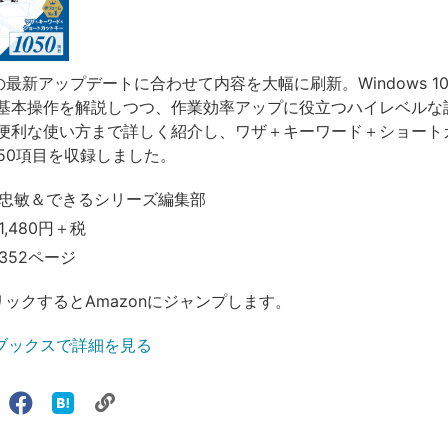
 10の最新アップデートに合わせて内容を大幅に刷新。Windows 
基本操作を解説しつつ、作業効率アップに役立つハイレベルな
便利な使い方まで詳しく紹介し、ワザ＋キーワード＋ショート
050項目を収録しました。
忠敏＆できるシリーズ編集部
,480円＋税
352ページ
リックするとAmazonにジャンプします。
ブックスで詳細を見る
リ
X（旧
Facebook
は
ェアする
ン
witter）
で
て
ク
で
シ
な