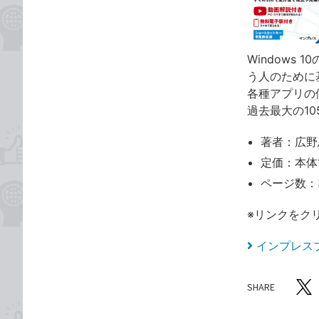
Windows
う人のために
各種アプリの
過去最大の1
著者：広野
定価：本体1
ページ数：
※リンクをク
インプレス
SHARE
記事をシ
T