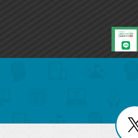
search
format_list_bulleted
検
カ
検
カ
索
テ
メ
ゴ
索
テ
ニ
リ
ュ
ー
ゴ
ー
一
を
覧
リ
閉
を
じ
閉
ー
る
じ
る
か