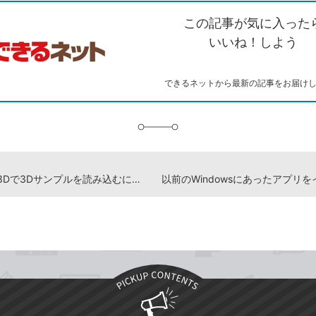
を
シ
ェ
ブ
この記事が気に入った
コ
ェ
ア
ッ
ピ
ア
ク
いいね！しよう
ー
マ
ー
ク
できるネットから最新の記事をお届け
に
追
加
ペイント3Dで3Dサンプルを読み込むには - Windows 10パソコン使い方解説動画