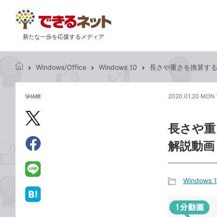
新たな一歩を応援するメディア
Windows/Office
Windows 10
長さや重さを換算するには
で
き
る
SHARE
2020.01.20 MON 
記
ネ
事
ッ
を
X（旧
ト
長さや重さ
シ
Twitter）
ェ
解説動画
で
ア
Facebook
す
シ
で
る
ェ
シ
LINE
Windows 
ア
ェ
で
記
ア
送
は
事
る
て
カ