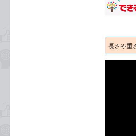
な
テ
ブ
ゴ
ッ
リ
ク
マ
ー
長さや重
ク
に
追
加