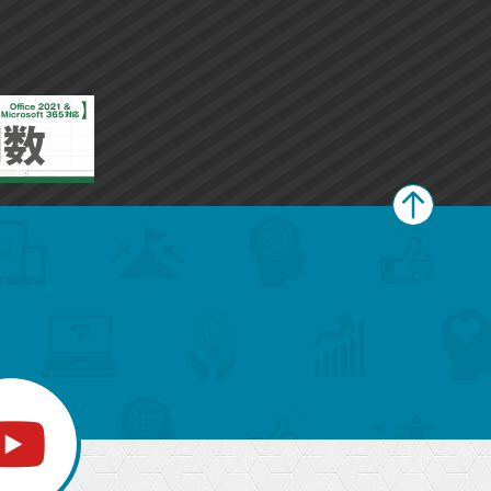
ペ
ー
ジ
上
部
へ