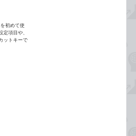
10を初めて使
設定項目や、
カットキーで