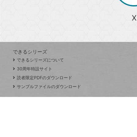
ら
急上昇ワード
X
探
Googleスプレッドシート
iPhone
VLOOKUP
す
できるシリーズ
close
できるシリーズについて
閉
ト
じ
ッ
30周年特設サイト
る
プ
読者限定PDFのダウンロード
ペ
サンプルファイルのダウンロード
ー
ジ
連載
Excel Q&A