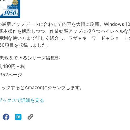
 10の最新アップデートに合わせて内容を大幅に刷新。Windows 
基本操作を解説しつつ、作業効率アップに役立つハイレベルな
便利な使い方まで詳しく紹介し、ワザ＋キーワード＋ショート
050項目を収録しました。
忠敏＆できるシリーズ編集部
,480円＋税
352ページ
リックするとAmazonにジャンプします。
ブックスで詳細を見る
リ
X（旧
Facebook
は
ェアする
ン
witter）
で
て
ク
で
シ
な