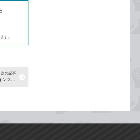
ら
します。
次の記事
arrow_forward
以前のWindowsにあったアプリをインストールするには - Windows 10パソコン使い方解説動画