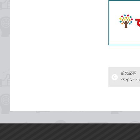
前の記事
arrow_back