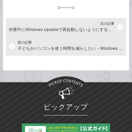
追
加
次の記事
arrow_forward
作業中にWindows Updateで再起動しないようにするには - Windows 10パソコン使い方解説動画
前の記事
arrow_back
子どもがパソコンを使う時間を減らしたい - Windows 10パソコン使い方解説動画
ピックアップ