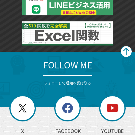
FOLLOW ME
search
format_list_bulleted
検
カ
検
カ
索
テ
メ
ゴ
索
テ
ニ
リ
フォローして通知を受け取る
ゴ
ュ
ー
ー
一
リ
を
覧
閉
を
ー
じ
閉
か
る
じ
る
search
ら
急
X
FACEBOOK
YOUTUBE
探
上