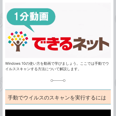
カ
事
テ
タ
ゴ
グ
リ
Windows 10の使い方を動画で学びましょう。ここでは手動でウ
イルススキャンする方法について解説します。
手動でウイルスのスキャンを実行するには