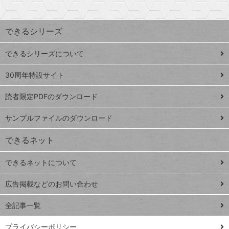
検
昇
索
す
ワ
できるシリーズ
ー
ド
できるシリーズについて
Google
ト
スプレ
ッ
30周年特設サイト
ッドシ
プ
読者限定PDFのダウンロード
ート
ペ
iPhone
ー
サンプルファイルのダウンロード
VLOOKUP
ジ
できるネット
連載
できるネットについて
Excel Q&A
close
閉じ
トイアンナ流仕
広告掲載などのお問い合わせ
る
事術
全記事一覧
PowerAutomate
ではじめる業務
プライバシーポリシー