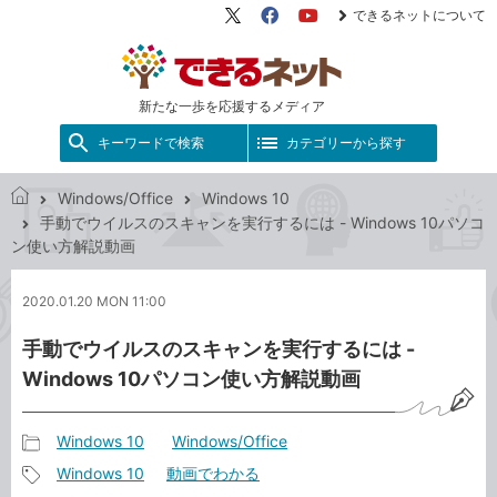
できるネットについて
X（旧
Facebook
YouTube
Twitter）
新たな一歩を応援するメディア
キーワードで検索
カテゴリーから探す
Windows/Office
Windows 10
で
手動でウイルスのスキャンを実行するには - Windows 10パソコ
き
ン使い方解説動画
る
ネ
2020.01.20 MON 11:00
ッ
ト
手動でウイルスのスキャンを実行するには -
Windows 10パソコン使い方解説動画
Windows 10
Windows/Office
記
Windows 10
動画でわかる
事
記