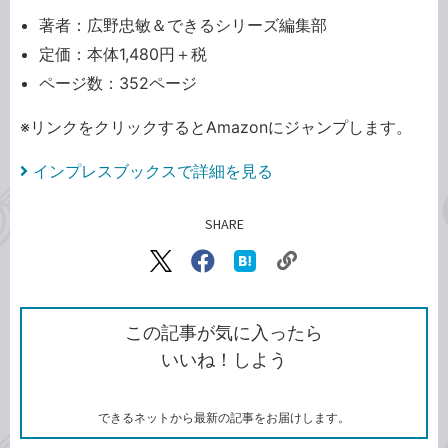
著者：広野忠敏＆できるシリーズ編集部
定価：本体1,480円＋税
ページ数：352ページ
※リンクをクリックするとAmazonにジャンプします。
インプレスブックスで詳細を見る
SHARE
記事をシェアする
リ
X（旧
Facebook
は
ン
Twitter）
で
て
ク
で
シ
な
を
シ
ェ
ブ
この記事が気に入ったら
コ
ェ
ア
ッ
いいね！しよう
ピ
ア
ク
ー
マ
ー
ク
できるネットから最新の記事をお届けします。
に