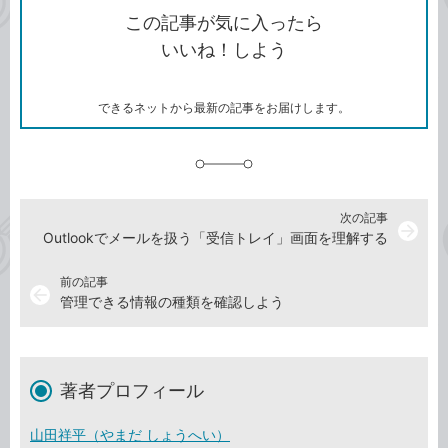
を
シ
ェ
ブ
この記事が気に入ったら
コ
ェ
ア
ッ
いいね！しよう
ピ
ア
ク
ー
マ
ー
ク
できるネットから最新の記事をお届けします。
に
追
加
次の記事
arrow_forward
Outlookでメールを扱う「受信トレイ」画面を理解する
前の記事
arrow_back
管理できる情報の種類を確認しよう
著者プロフィール
山田祥平（やまだ しょうへい）