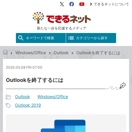
できるネットについて
X（旧
Facebook
YouTube
Twitter）
新たな一歩を応援するメディア
キーワードで検索
カテゴリーから探す
Windows/Office
Outlook
Outlookを終了するには
で
き
2020.05.08 FRI 07:00
る
ネ
Outlookを終了するには
ッ
ト
Outlook
Windows/Office
記
Outlook 2019
事
記
カ
事
テ
タ
ゴ
グ