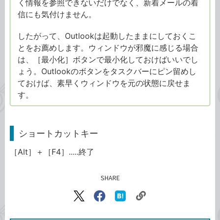
く情報を参照できないだけでなく、新着メールの着
信にも気付けません。
したがって、Outlookは起動したままにしておくこ
とをお薦めします。ウィンドウが邪魔に感じる場合
は、［最小化］ボタンで最小化しておけばいいでし
ょう。Outlookのボタンをタスクバーにピン留めし
ておけば、素早くウィンドウを元の状態に戻せま
す。
ショートカットキー
［Alt］＋［F4］.....終了
SHARE
記事をシェアする
リ
X（旧
Facebook
は
ン
Twitter）
で
て
ク
で
シ
な