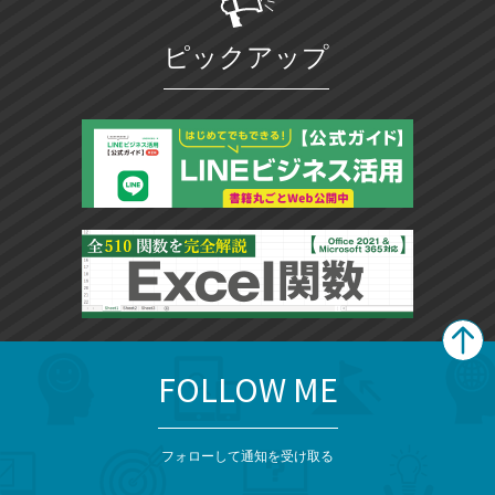
ピックアップ
FOLLOW ME
search
format_list_bulleted
検
カ
検
カ
索
テ
メ
ゴ
索
テ
ニ
リ
フォローして通知を受け取る
ゴ
ュ
ー