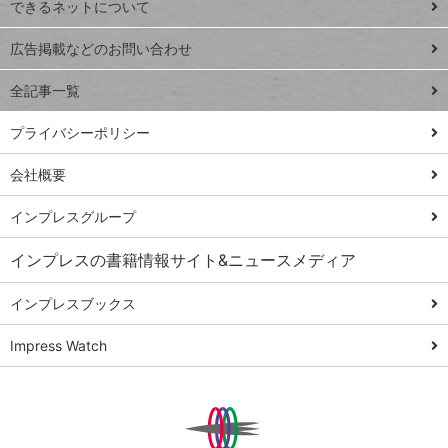
できるネットについて
Excel Q&A
close
閉じ
トイアンナ流仕
広告掲載などのお問い合わせ
る
事術
全記事一覧
PowerAutomate
ではじめる業務
プライバシーポリシー
の完全自動化
会社概要
AI議事録作成術
Windows 11
インプレスグループ
Q&A
インプレスの書籍情報サイト&ニュースメディア
Teams踏み込み
活用術
インプレスブックス
Excel講師の仕事
Impress Watch
術
エクセル時短
パワポ時短