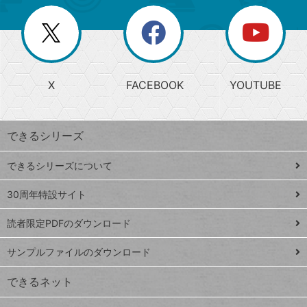
ー
一
リ
を
覧
閉
を
ー
じ
閉
か
る
じ
る
search
ら
急
X
FACEBOOK
YOUTUBE
探
上
検
昇
索
す
ワ
できるシリーズ
ー
ド
できるシリーズについて
Google
ト
スプレ
ッ
30周年特設サイト
ッドシ
プ
読者限定PDFのダウンロード
ート
ペ
iPhone
ー
サンプルファイルのダウンロード
VLOOKUP
ジ
できるネット
連載