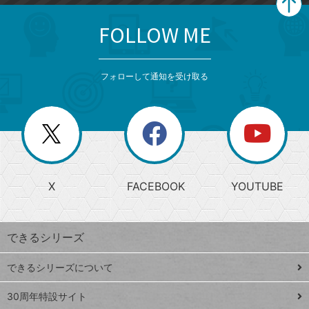
FOLLOW ME
search
format_list_bulleted
検
カ
検
カ
索
テ
メ
ゴ
索
テ
ニ
リ
フォローして通知を受け取る
ゴ
ュ
ー
ー
一
リ
を
覧
閉
を
ー
じ
閉
か
る
じ
る
search
ら
急
X
FACEBOOK
YOUTUBE
探
上
検
昇
索
す
ワ
できるシリーズ
ー
ド
できるシリーズについて
Google
ト
スプレ
ッ
30周年特設サイト