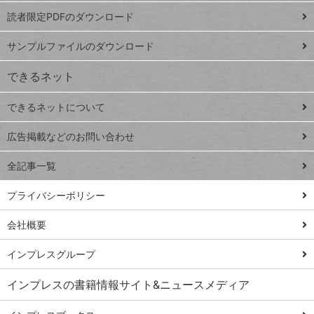
ッドシ
プ
読者限定PDFのダウンロード
ート
ペ
iPhone
ー
サンプルファイルのダウンロード
VLOOKUP
ジ
できるネット
連載
できるネットについて
Excel Q&A
close
閉じ
トイアンナ流仕
広告掲載などのお問い合わせ
る
事術
全記事一覧
PowerAutomate
ではじめる業務
プライバシーポリシー
の完全自動化
会社概要
AI議事録作成術
Windows 11
インプレスグループ
Q&A
インプレスの書籍情報サイト&ニュースメディア
Teams踏み込み
活用術