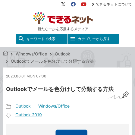
できるネットについて
X（旧
Facebook
YouTube
Twitter）
新たな一歩を応援するメディア
キーワードで検索
カテゴリーから探す
Windows/Office
Outlook
で
Outlookでメールを色分けして分類する方法
き
る
2020.06.01 MON 07:00
ネ
ッ
Outlookでメールを色分けして分類する方法
ト
Outlook
Windows/Office
記
Outlook 2019
事
記
カ
事
テ
タ