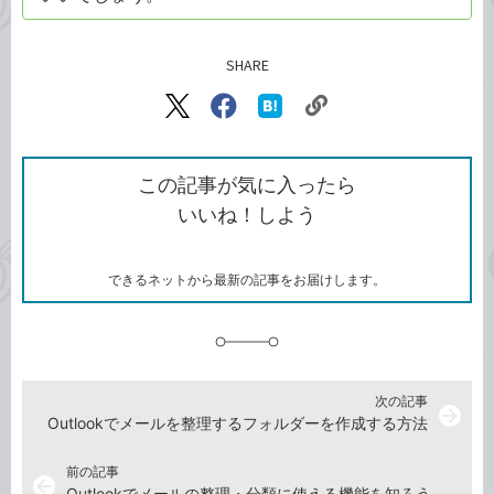
SHARE
記事をシェアする
リ
X（旧
Facebook
は
ン
Twitter）
で
て
ク
で
シ
な
を
シ
ェ
ブ
この記事が気に入ったら
コ
ェ
ア
ッ
いいね！しよう
ピ
ア
ク
ー
マ
ー
ク
できるネットから最新の記事をお届けします。
に
追
加
次の記事
arrow_forward
Outlookでメールを整理するフォルダーを作成する方法
前の記事
arrow_back
Outlookでメールの整理・分類に使える機能を知ろう