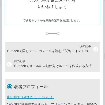
この記事が気に入ったら
コ
ェ
ア
ッ
いいね！しよう
ピ
ア
ク
ー
マ
ー
ク
できるネットから最新の記事をお届けします。
に
追
加
次の記事
arrow_forward
Outlookで同じテーマのメールを読む「関連アイテムの検索」機能
前の記事
arrow_back
Outlookでメールの自動仕分けルールを作成する方法
著者プロフィール
山田祥平（やまだ しょうへい）
1957年に福井県で生まれる。フリーランスライター。独特の