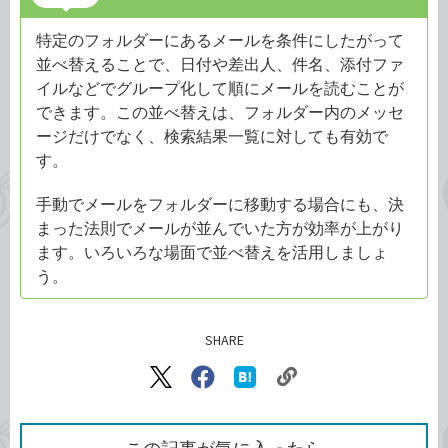
特定のフォルダーにあるメールを条件にしたがって
並べ替えることで、日付や差出人、件名、添付ファ
イルなどでグループ化して順にメールを読むことが
できます。この並べ替えは、フォルダー内のメッセ
ージだけでなく、検索結果一覧に対しても有効で
す。
手動でメールをフォルダーに移動する場合にも、決
まった法則でメールが並んでいた方が効率が上がり
ます。いろいろな場面で並べ替えを活用しましょ
う。
SHARE
記事をシェアする
リ
X（旧
Facebook
は
ン
Twitter）
で
て
ク
で
シ
な
を
シ
ェ
ブ