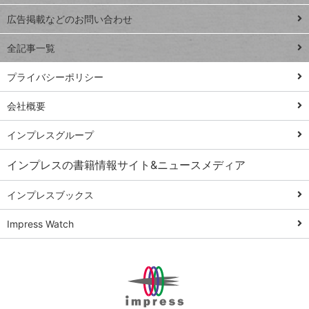
close
閉じ
トイアンナ流仕
広告掲載などのお問い合わせ
る
事術
全記事一覧
PowerAutomate
ではじめる業務
プライバシーポリシー
の完全自動化
会社概要
AI議事録作成術
Windows 11
インプレスグループ
Q&A
インプレスの書籍情報サイト&ニュースメディア
Teams踏み込み
活用術
インプレスブックス
Excel講師の仕事
Impress Watch
術
エクセル時短
パワポ時短
Windows Tips