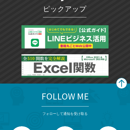
ピックアップ
FOLLOW ME
search
format_list_bulleted
検
カ
検
カ
索
テ
メ
ゴ
索
テ
ニ
リ
フォローして通知を受け取る
ゴ
ュ
ー
ー
一
リ
を
覧