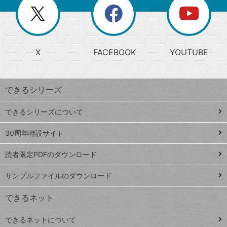
閉
を
ー
じ
閉
か
る
じ
る
search
ら
急
X
FACEBOOK
YOUTUBE
探
上
検
昇
索
す
ワ
できるシリーズ
ー
ド
できるシリーズについて
Google
ト
スプレ
ッ
30周年特設サイト
ッドシ
プ
読者限定PDFのダウンロード
ート
ペ
iPhone
ー
サンプルファイルのダウンロード
VLOOKUP
ジ
できるネット
連載
できるネットについて
Excel Q&A