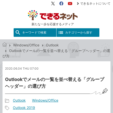
できるネットについて
X（旧
Facebook
YouTube
Twitter）
新たな一歩を応援するメディア
キーワードで検索
カテゴリーから探す
Windows/Office
Outlook
で
Outlookでメールの一覧を並べ替える「グループヘッダー」の選
き
び方
る
ネ
2020.06.04 THU 07:00
ッ
ト
Outlookでメールの一覧を並べ替える「グループ
ヘッダー」の選び方
Outlook
Windows/Office
記
Outlook 2019
事
記