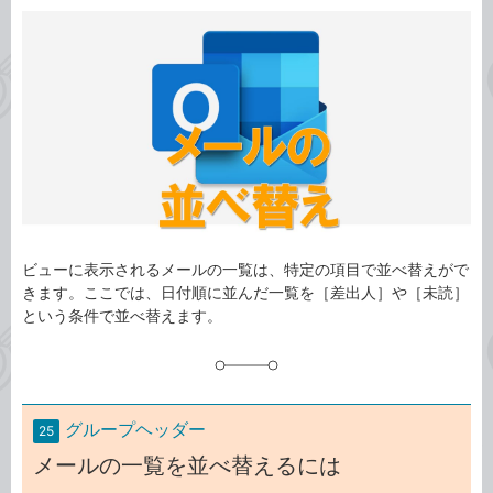
カ
事
テ
タ
ゴ
グ
リ
ビューに表示されるメールの一覧は、特定の項目で並べ替えがで
きます。ここでは、日付順に並んだ一覧を［差出人］や［未読］
という条件で並べ替えます。
グループヘッダー
25
メールの一覧を並べ替えるには