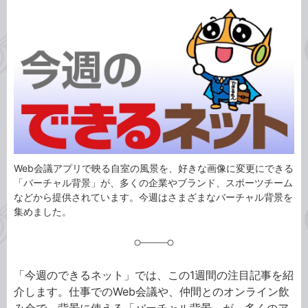
カ
事
テ
タ
ゴ
グ
リ
Web会議アプリで映る自室の風景を、好きな画像に変更にできる
「バーチャル背景」が、多くの企業やブランド、スポーツチーム
などから提供されています。今週はさまざまなバーチャル背景を
集めました。
「今週のできるネット」では、この1週間の注目記事を紹
介します。仕事でのWeb会議や、仲間とのオンライン飲
み会で、背景に使える「バーチャル背景」が、多くのア