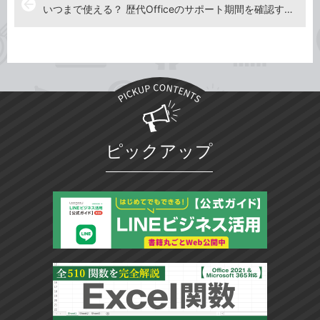
arrow_back
いつまで使える？ 歴代Officeのサポート期間を確認する【2020年5月15日】
ピックアップ