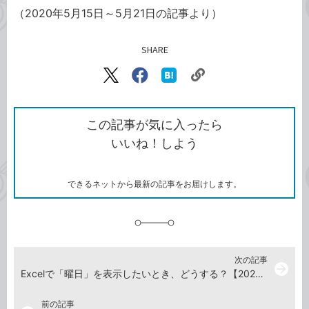
（2020年5月15日～5月21日の記事より）
SHARE
記事をシェアする
リ
X（旧
Facebook
は
ン
Twitter）
で
て
ク
で
シ
な
を
シ
ェ
ブ
この記事が気に入ったら
コ
ェ
ア
ッ
いいね！しよう
ピ
ア
ク
ー
マ
ー
ク
できるネットから最新の記事をお届けします。
に
追
加
次の記事
arrow_forward
Excelで「曜日」を表示したいとき、どうする？【2020年5月29日】
前の記事