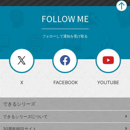
FOLLOW ME
search
format_list_bulleted
検
カ
検
カ
索
テ
メ
ゴ
索
テ
ニ
リ
フォローして通知を受け取る
ゴ
ュ
ー
ー
一
リ
を
覧
閉
を
ー
じ
閉
か
る
じ
る
search
ら
急
X
FACEBOOK
YOUTUBE
探
上
検
昇
索
す
ワ
できるシリーズ
ー
ド
できるシリーズについて
Google
ト
スプレ
ッ
30周年特設サイト