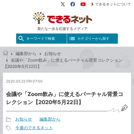
できるネットについて
X（旧
Facebook
YouTube
Twitter）
新たな一歩を応援するメディア
キーワードで検索
カテゴリーから探す
編集部から
お知らせ
で
会議や「Zoom飲み」に使えるバーチャル背景コレクション
き
【2020年5月22日】
る
ネ
2020.05.22 FRI 07:00
ッ
ト
会議や「Zoom飲み」に使えるバーチャル背景コ
レクション【2020年5月22日】
お知らせ
編集部から
記
今週のできるネット
事
記