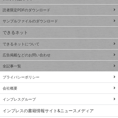
ッドシ
プ
読者限定PDFのダウンロード
ート
ペ
iPhone
ー
サンプルファイルのダウンロード
VLOOKUP
ジ
できるネット
連載
できるネットについて
Excel Q&A
close
閉じ
トイアンナ流仕
広告掲載などのお問い合わせ
る
事術
全記事一覧
PowerAutomate
ではじめる業務
プライバシーポリシー
の完全自動化
会社概要
AI議事録作成術
Windows 11
インプレスグループ
Q&A
インプレスの書籍情報サイト&ニュースメディア
Teams踏み込み