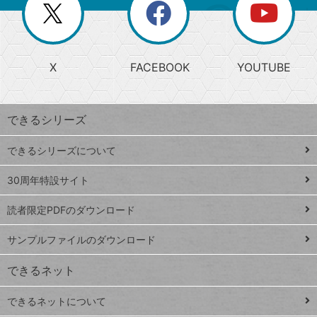
閉
を
ー
じ
閉
か
る
じ
る
search
ら
急
X
FACEBOOK
YOUTUBE
探
上
検
昇
索
す
ワ
できるシリーズ
ー
ド
できるシリーズについて
Google
ト
スプレ
ッ
30周年特設サイト
ッドシ
プ
読者限定PDFのダウンロード
ート
ペ
iPhone
ー
サンプルファイルのダウンロード
VLOOKUP
ジ
できるネット
連載
できるネットについて
Excel Q&A
close