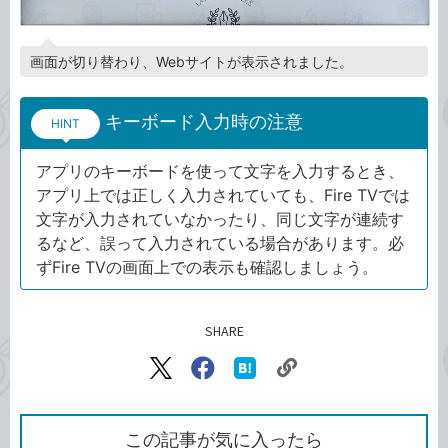
画面が切り替わり、Webサイトが表示されました。
キーボード入力時の注意
HINT
アプリのキーボードを使って文字を入力するとき、
アプリ上では正しく入力されていても、Fire TVでは
文字が入力されていなかったり、同じ文字が連続す
るなど、誤って入力されている場合があります。必
ずFire TVの画面上での表示も確認しましょう。
SHARE
記事をシェアする
リ
X（旧
Facebook
は
ン
Twitter）
で
て
ク
で
シ
な
を
シ
ェ
ブ
この記事が気に入ったら