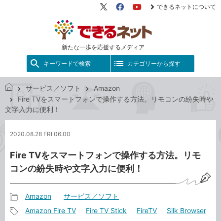
できるネットについて
X（旧
Facebook
YouTube
Twitter）
新たな一歩を応援するメディア
キーワードで検索
カテゴリーから探す
サービス／ソフト
Amazon
で
Fire TVをスマートフォンで操作する方法。リモコンの紛失時や
き
文字入力に便利！
る
ネ
2020.08.28 FRI 06:00
ッ
ト
Fire TVをスマートフォンで操作する方法。リモ
コンの紛失時や文字入力に便利！
Amazon
サービス／ソフト
記
Amazon Fire TV
Fire TV Stick
FireTV
Silk Browser
事
記