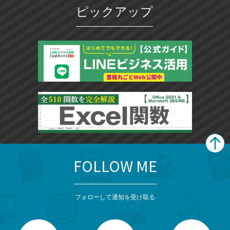
ピックアップ
FOLLOW ME
search
format_list_bulleted
検
カ
検
カ
索
テ
メ
ゴ
索
テ
ニ
リ
フォローして通知を受け取る
ゴ
ュ
ー
ー
一
リ
を
覧