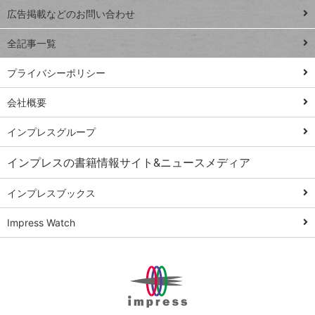
閉じ
トイアンナ流仕
広告掲載などのお問い合わせ
る
事術
全記事一覧
PowerAutomate
ではじめる業務
プライバシーポリシー
の完全自動化
会社概要
AI議事録作成術
Windows 11
インプレスグループ
Q&A
インプレスの書籍情報サイト&ニュースメディア
Teams踏み込み
活用術
インプレスブックス
Excel講師の仕事
Impress Watch
術
エクセル時短
パワポ時短
Windows Tips