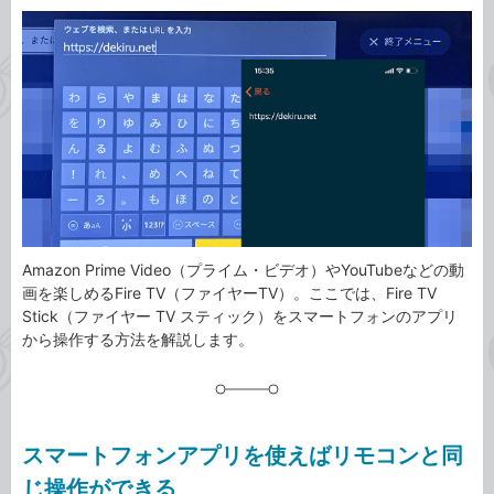
カ
事
テ
タ
ゴ
グ
リ
Amazon Prime Video（プライム・ビデオ）やYouTubeなどの動
画を楽しめるFire TV（ファイヤーTV）。ここでは、Fire TV
Stick（ファイヤー TV スティック）をスマートフォンのアプリ
から操作する方法を解説します。
スマートフォンアプリを使えばリモコンと同
じ操作ができる