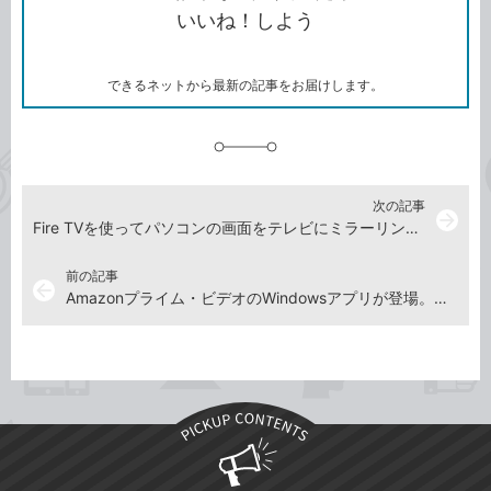
コ
ェ
ア
ッ
いいね！しよう
ピ
ア
ク
ー
マ
ー
ク
できるネットから最新の記事をお届けします。
に
追
加
次の記事
arrow_forward
Fire TVを使ってパソコンの画面をテレビにミラーリングする方法。パソコンにHDMI端子がなくてもできる！
前の記事
arrow_back
Amazonプライム・ビデオのWindowsアプリが登場。レンタルや視聴者の切り替えにも対応！