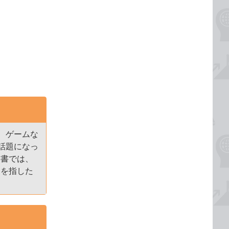
、ゲームな
話題になっ
本書では、
とを指した