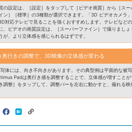
質の設定は、［設定］をタップして［ビデオ画質］から［スー
イン］［標準］の3種類が選択できます。「3D ビデオカメラ
3D対応テレビで見ることを強くおすすめします。テレビなど
に、ビデオの画質設定は、［スーパーファイン］で撮りましょ
うが、より立体感を感じられるはずです。
奥行きの調整で、3D映像の立体感が変わる
被写体には、向き不向きがあります。その典型例は平面的な被
timus Padは奥行き感を調整することで、立体感が増すこと
き調整］をタップして、調整バーを左右に動かすと、撮れる映
。
リ
X（旧
Facebook
は
ェアする
ン
witter）
で
て
ク
で
シ
な
を
シ
ェ
ブ