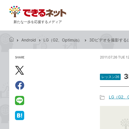
新たな一歩を応援するメディア
Android
LG（G2、Optimus）
3Dビデオを撮影する
で
き
る
SHARE
2011.07.26 TUE 1
記
ネ
事
ッ
を
X（旧
ト
シ
レッスン26
Twitter）
ェ
で
ア
Facebook
す
シ
で
LG（G2、O
る
ェ
記
シ
LINE
ア
事
ェ
で
カ
ア
送
は
テ
る
て