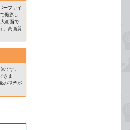
パーファイ
」で撮影し
の大画面で
う。高画質
写体です。
ができま
像の視差が