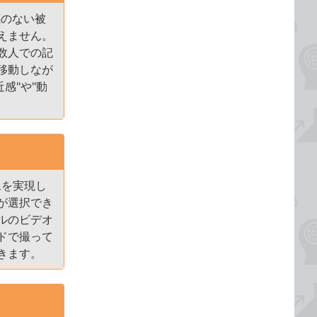
感のない被
えません。
数人での記
移動しなが
感"や"動
像を実現し
が選択でき
ルのビデオ
ドで撮って
きます。