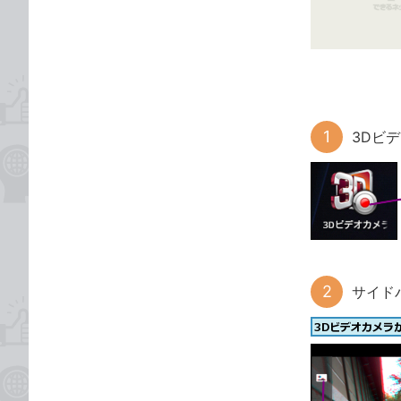
ゴ
な
リ
ブ
ッ
ク
マ
ー
3Dビ
ク
に
追
加
サイド