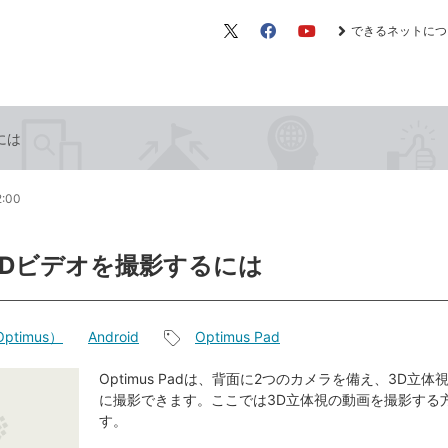
できるネットにつ
X（旧
Facebook
YouTube
Twitter）
には
2:00
3Dビデオを撮影するには
ptimus）
Android
Optimus Pad
記
事
Optimus Padは、背面に2つのカメラを備え、3D立
に撮影できます。ここでは3D立体視の動画を撮影する
タ
す。
グ