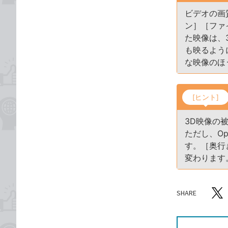
ビデオの画
ン］［ファ
た映像は、
も映るよう
な映像のほ
[ヒント]
3D映像の
ただし、Op
す。［奥行
変わります
SHARE
記事をシ
T