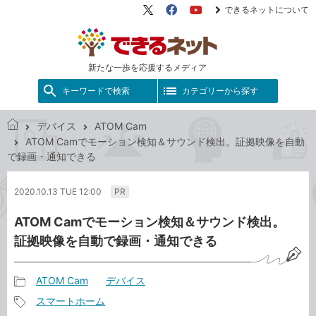
できるネットについて
X（旧
Facebook
YouTube
Twitter）
新たな一歩を応援するメディア
キーワードで検索
カテゴリーから探す
デバイス
ATOM Cam
で
ATOM Camでモーション検知＆サウンド検出。証拠映像を自動
き
で録画・通知できる
る
ネ
2020.10.13 TUE 12:00
PR
ッ
ト
ATOM Camでモーション検知＆サウンド検出。
証拠映像を自動で録画・通知できる
ATOM Cam
デバイス
記
スマートホーム
事
記