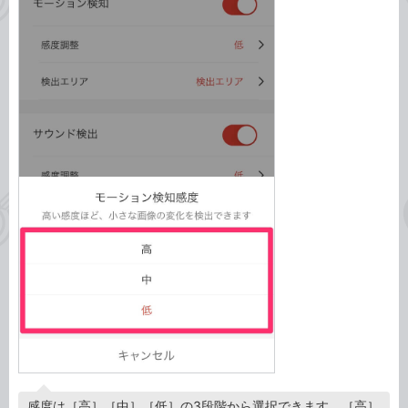
感度は［高］［中］［低］の3段階から選択できます。［高］