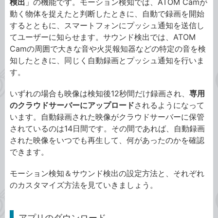
検出
」の機能です。モーション検知では、ATOM Camが
動く物体を捉えたと判断したときに、自動で録画を開始
するとともに、スマートフォンにプッシュ通知を送信し
てユーザーに知らせます。サウンド検出では、ATOM
Camの周囲で大きな音や火災報知器などの特定の音を検
知したときに、同じく自動録画とプッシュ通知を行いま
す。
いずれの場合も映像は検知後12秒間だけ録画され、
専用
のクラウドサーバーにアップロード
されるようになって
います。自動録画された映像がクラウドサーバーに保管
されているのは14日間です。その間であれば、自動録画
された映像をいつでも再生して、何があったのかを確認
できます。
モーション検知＆サウンド検出の設定方法と、それぞれ
のカスタマイズ方法を見ていきましょう。
アプリのダウンロード