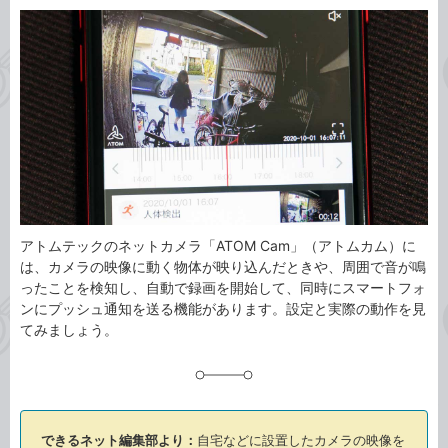
カ
事
テ
タ
ゴ
グ
リ
アトムテックのネットカメラ「ATOM Cam」（アトムカム）に
は、カメラの映像に動く物体が映り込んだときや、周囲で音が鳴
ったことを検知し、自動で録画を開始して、同時にスマートフォ
ンにプッシュ通知を送る機能があります。設定と実際の動作を見
てみましょう。
できるネット編集部より：
自宅などに設置したカメラの映像を