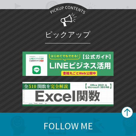
ピックアップ
FOLLOW ME
search
format_list_bulleted
検
カ
検
カ
索
テ