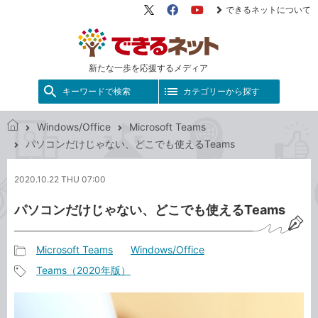
できるネットについて
X（旧
Facebook
YouTube
Twitter）
新たな一歩を応援するメディア
キーワードで検索
カテゴリーから探す
Windows/Office
Microsoft Teams
で
パソコンだけじゃない、どこでも使えるTeams
き
る
2020.10.22 THU 07:00
ネ
ッ
パソコンだけじゃない、どこでも使えるTeams
ト
Microsoft Teams
Windows/Office
記
Teams（2020年版）
事
記
カ
事
テ
タ