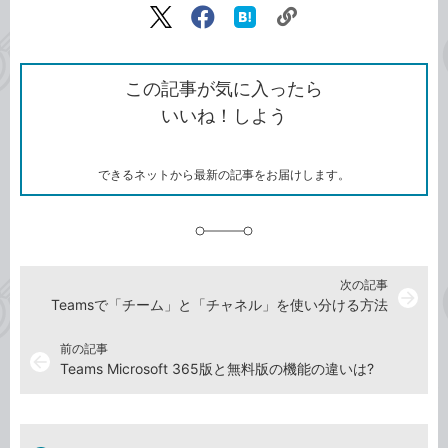
リ
X（旧
Facebook
は
ン
Twitter）
で
て
ク
で
シ
な
を
シ
ェ
ブ
この記事が気に入ったら
コ
ェ
ア
ッ
いいね！しよう
ピ
ア
ク
ー
マ
ー
ク
できるネットから最新の記事をお届けします。
に
追
加
次の記事
arrow_forward
Teamsで「チーム」と「チャネル」を使い分ける方法
前の記事
arrow_back
Teams Microsoft 365版と無料版の機能の違いは?