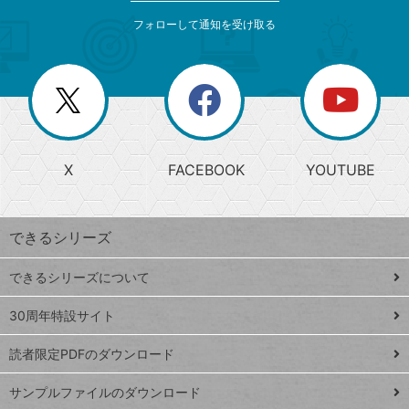
メ
ゴ
索
テ
ニ
リ
フォローして通知を受け取る
ゴ
ュ
ー
ー
一
リ
を
覧
閉
を
ー
じ
閉
か
る
じ
る
search
ら
急
X
FACEBOOK
YOUTUBE
探
上
検
昇
索
す
ワ
できるシリーズ
ー
ド
できるシリーズについて
Google
ト
スプレ
ッ
30周年特設サイト
ッドシ
プ
読者限定PDFのダウンロード
ート
ペ
iPhone
ー
サンプルファイルのダウンロード
VLOOKUP
ジ