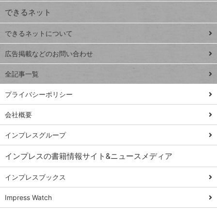
できるネット
連載
できるネットについて
Excel Q&A
close
閉じ
トイアンナ流仕
広告掲載などのお問い合わせ
る
事術
全記事一覧
PowerAutomate
ではじめる業務
プライバシーポリシー
の完全自動化
会社概要
AI議事録作成術
Windows 11
インプレスグループ
Q&A
インプレスの書籍情報サイト&ニュースメディア
Teams踏み込み
活用術
インプレスブックス
Excel講師の仕事
Impress Watch
術
エクセル時短