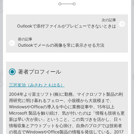
加
次の記事
arrow_forward
Outlookで添付ファイルがプレビューできないときは
前の記事
arrow_back
Outlookでメールの画像を常に表示させる方法
著者プロフィール
三沢友治（みさわ ともはる）
2004年より富士ソフト(株)に勤務。マイクロソフト製品の利
用研究に明け暮れるフェロー。小規模から大規模まで、
WindowsやOfficeの導入を中心に業務従事中。15年以上
Microsoft 製品を触り続け、気が付いたのは「情報も技術も更
新は早い方が良い」ということ。この気づきを活かし、日々
情報収集とアウトプットを心掛け、自身のブログでは技術者
の視点でWindowsやOffice製品の情報を発信している。2017