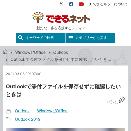
できるネットについて
X（旧
Facebook
YouTube
Twitter）
新たな一歩を応援するメディア
キーワードで検索
カテゴリーから探す
Windows/Office
Outlook
で
Outlookで添付ファイルを保存せずに確認したいときは
き
る
2021.03.05 FRI 07:00
ネ
ッ
Outlookで添付ファイルを保存せずに確認したい
ト
ときは
Outlook
Windows/Office
記
Outlook 2019
事
記
カ