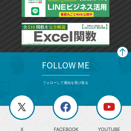
FOLLOW ME
search
format_list_bulleted
検
カ
検
カ
索
テ
メ
ゴ
索
テ
ニ
リ
フォローして通知を受け取る
ゴ
ュ
ー
ー
一
リ
を
覧
閉
を
ー
じ
閉
か
る
じ
る
search
ら
急
X
FACEBOOK
YOUTUBE