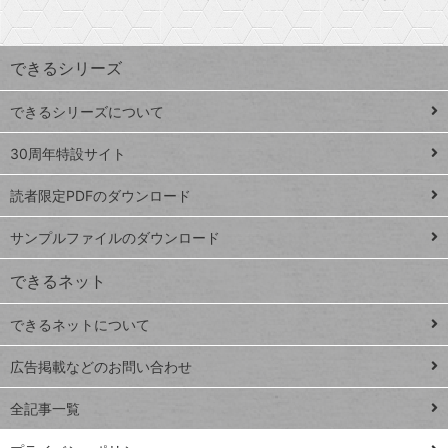
探
上
検
昇
索
す
ワ
できるシリーズ
ー
ド
できるシリーズについて
Google
ト
スプレ
ッ
30周年特設サイト
ッドシ
プ
読者限定PDFのダウンロード
ート
ペ
iPhone
ー
サンプルファイルのダウンロード
VLOOKUP
ジ
できるネット
連載
できるネットについて
Excel Q&A
close
閉じ
トイアンナ流仕
広告掲載などのお問い合わせ
る
事術
全記事一覧
PowerAutomate
ではじめる業務