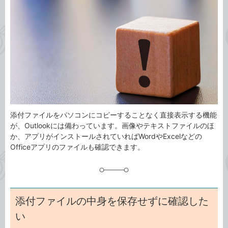
事
テ
タ
ゴ
グ
リ
添付ファイルをパソコンにコピーすることなく直接表示する機能
が、Outlookには備わっています。画像やテキストファイルのほ
か、アプリがインストールされていればWordやExcelなどの
Officeアプリのファイルも確認できます。
添付ファイルの中身を保存せずに確認した
い