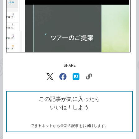
SHARE
記事をシェアする
リ
X（旧
Facebook
は
ン
Twitter）
で
て
ク
で
シ
な
を
シ
ェ
ブ
この記事が気に入ったら
コ
ェ
ア
ッ
いいね！しよう
ピ
ア
ク
ー
マ
ー
ク
できるネットから最新の記事をお届けします。
に
追