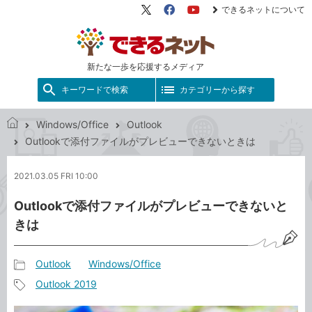
できるネットについて
X（旧
Facebook
YouTube
Twitter）
新たな一歩を応援するメディア
キーワードで検索
カテゴリーから探す
Windows/Office
Outlook
で
Outlookで添付ファイルがプレビューできないときは
き
る
2021.03.05 FRI 10:00
ネ
ッ
Outlookで添付ファイルがプレビューできないと
ト
きは
Outlook
Windows/Office
記
Outlook 2019
事
記
カ