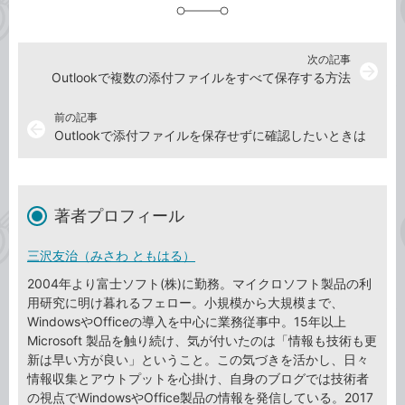
加
次の記事
arrow_forward
Outlookで複数の添付ファイルをすべて保存する方法
前の記事
arrow_back
Outlookで添付ファイルを保存せずに確認したいときは
著者プロフィール
三沢友治（みさわ ともはる）
2004年より富士ソフト(株)に勤務。マイクロソフト製品の利
用研究に明け暮れるフェロー。小規模から大規模まで、
WindowsやOfficeの導入を中心に業務従事中。15年以上
Microsoft 製品を触り続け、気が付いたのは「情報も技術も更
新は早い方が良い」ということ。この気づきを活かし、日々
情報収集とアウトプットを心掛け、自身のブログでは技術者
の視点でWindowsやOffice製品の情報を発信している。2017