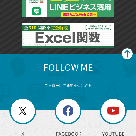
FOLLOW ME
search
format_list_bulleted
検
カ
検
カ
索
テ
メ
ゴ
索
テ
ニ
リ
フォローして通知を受け取る
ゴ
ュ
ー
ー
一
リ
を
覧
閉
を
ー
じ
閉
か
る
じ
る
search
ら
急
X
FACEBOOK
YOUTUBE