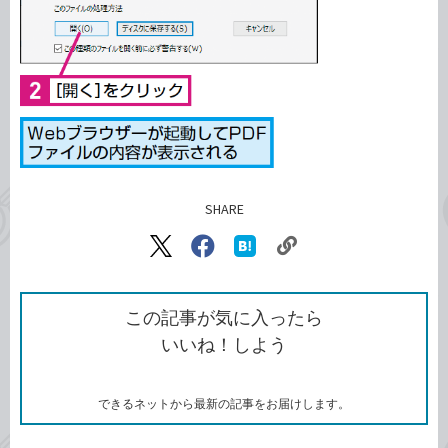
SHARE
記事をシェアする
リ
X（旧
Facebook
は
ン
Twitter）
で
て
ク
で
シ
な
を
シ
ェ
ブ
この記事が気に入ったら
コ
ェ
ア
ッ
いいね！しよう
ピ
ア
ク
ー
マ
ー
ク
できるネットから最新の記事をお届けします。
に
追