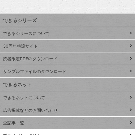
探
上
検
昇
索
す
ワ
できるシリーズ
ー
ド
できるシリーズについて
Google
ト
スプレ
ッ
30周年特設サイト
ッドシ
プ
読者限定PDFのダウンロード
ート
ペ
iPhone
ー
サンプルファイルのダウンロード
VLOOKUP
ジ
できるネット
連載
できるネットについて
Excel Q&A
close
閉じ
トイアンナ流仕
広告掲載などのお問い合わせ
る
事術
全記事一覧
PowerAutomate
ではじめる業務