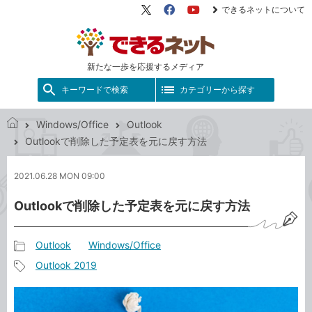
できるネットについて
X（旧
Facebook
YouTube
Twitter）
新たな一歩を応援するメディア
キーワードで検索
カテゴリーから探す
Windows/Office
Outlook
で
Outlookで削除した予定表を元に戻す方法
き
る
2021.06.28 MON 09:00
ネ
ッ
Outlookで削除した予定表を元に戻す方法
ト
Outlook
Windows/Office
記
Outlook 2019
事
記
カ
事
テ
タ