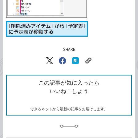
SHARE
記事をシェアする
リ
X（旧
Facebook
は
ン
Twitter）
で
て
ク
で
シ
な
を
シ
ェ
ブ
この記事が気に入ったら
コ
ェ
ア
ッ
いいね！しよう
ピ
ア
ク
ー
マ
ー
ク
できるネットから最新の記事をお届けします。
に
追
加