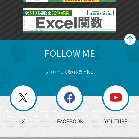
FOLLOW ME
search
format_list_bulleted
検
カ
検
カ
索
テ
メ
ゴ
索
テ
ニ
リ
フォローして通知を受け取る
ゴ
ュ
ー
ー
一
リ
を
覧
閉
を
ー
じ
閉
か
る
じ
る
search
ら
急
X
FACEBOOK
YOUTUBE
探
上
検
昇
索
す
ワ