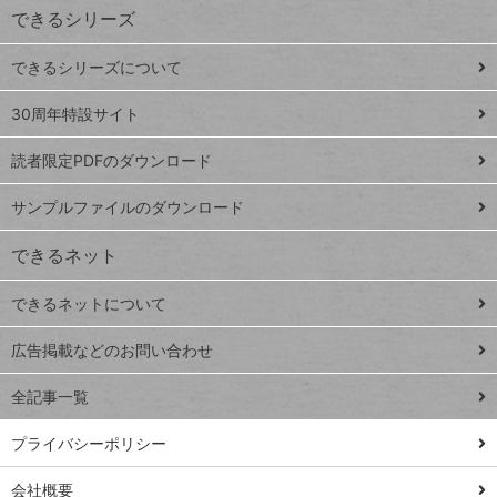
できるシリーズ
ー
ド
できるシリーズについて
Google
ト
スプレ
ッ
30周年特設サイト
ッドシ
プ
読者限定PDFのダウンロード
ート
ペ
iPhone
ー
サンプルファイルのダウンロード
VLOOKUP
ジ
できるネット
連載
できるネットについて
Excel Q&A
close
閉じ
トイアンナ流仕
広告掲載などのお問い合わせ
る
事術
全記事一覧
PowerAutomate
ではじめる業務
プライバシーポリシー
の完全自動化
会社概要