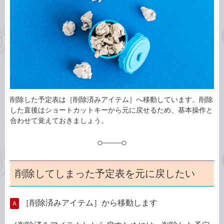
ゴ
グ
リ
削除した予定表は［削除済みアイテム］へ移動しています。削除
した直後はショートカットキーから元に戻せるため、基本操作と
合わせて覚えておきましょう。
削除してしまった予定表を元に戻したい
［削除済みアイテム］から移動します
A