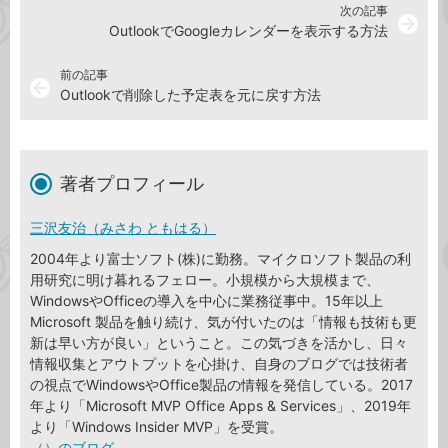
次の記事
arrow_forward
OutlookでGoogleカレンダーを表示する方法
前の記事
arrow_back
Outlookで削除した予定表を元に戻す方法
著者プロフィール
三沢友治（みさわ ともはる）
2004年より富士ソフト(株)に勤務。マイクロソフト製品の利
用研究に明け暮れるフェロー。小規模から大規模まで、
WindowsやOfficeの導入を中心に業務従事中。15年以上
Microsoft 製品を触り続け、気が付いたのは「情報も技術も更
新は早い方が良い」ということ。この気づきを活かし、日々
情報収集とアウトプットを心掛け、自身のブログでは技術者
の視点でWindowsやOffice製品の情報を発信している。2017
年より「Microsoft MVP Office Apps & Services」、2019年
より「Windows Insider MVP」を受賞。
（）のブログ