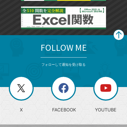
FOLLOW ME
search
format_list_bulleted
検
カ
検
カ
索
テ
メ
ゴ
索
テ
ニ
リ
フォローして通知を受け取る
ゴ
ュ
ー
ー
一
リ
を
覧
閉
を
ー
じ
閉
か
る
じ
る
search
ら
急
X
FACEBOOK
YOUTUBE
探
上
検
昇
索
す
ワ