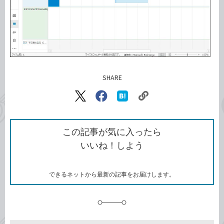
SHARE
記事をシェアする
リ
X（旧
Facebook
は
ン
Twitter）
で
て
ク
で
シ
な
を
シ
ェ
ブ
この記事が気に入ったら
コ
ェ
ア
ッ
いいね！しよう
ピ
ア
ク
ー
マ
ー
ク
できるネットから最新の記事をお届けします。
に
追
加