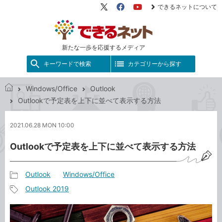
できるネットについて
X（旧
Facebook
YouTube
Twitter）
新たな一歩を応援するメディア
キーワードで検索
カテゴリーから探す
Windows/Office
Outlook
で
Outlookで予定表を上下に並べて表示する方法
き
る
2021.06.28 MON 10:00
ネ
ッ
Outlookで予定表を上下に並べて表示する方法
ト
Outlook
Windows/Office
記
Outlook 2019
事
記
カ
事
テ
タ