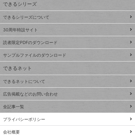
できるシリーズ
ー
ド
できるシリーズについて
Google
ト
スプレ
ッ
30周年特設サイト
ッドシ
プ
読者限定PDFのダウンロード
ート
ペ
iPhone
ー
サンプルファイルのダウンロード
VLOOKUP
ジ
できるネット
連載
できるネットについて
Excel Q&A
close
閉じ
トイアンナ流仕
広告掲載などのお問い合わせ
る
事術
全記事一覧
PowerAutomate
ではじめる業務
プライバシーポリシー
の完全自動化
会社概要
AI議事録作成術