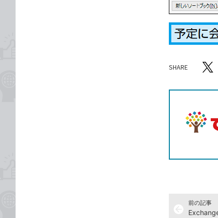
SHARE
記事をシ
T
前の記事
arrow_back