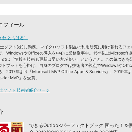
ロフィール
さわ ともはる）
り富士ソフト(株)に勤務。マイクロソフト製品の利用研究に明け暮れるフ
WindowsやOfficeの導入を中心に業務従事中。15年以上Microsoft
たのは「情報も技術も更新は早い方が良い」ということ。この気づきを
トプットを心掛け、自身のブログでは技術者の視点でWindowsやOffi
17年より「Microsoft MVP Office Apps & Services」、2019年
nsider MVP」を受賞。
士ソフト 技術者紹介ページ
介
できるOutlookパーフェクトブック 困った！＆