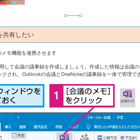
を共有したい
teのメモ機能を連携させます
eを利用して会議の議事録を作成しましょう。作成した情報は会議
にリンクされ、Outlookの会議とOneNoteの議事録を一体で管理