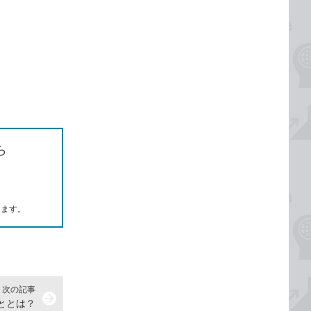
ら
します。
次の記事
arrow_forward
こととは？