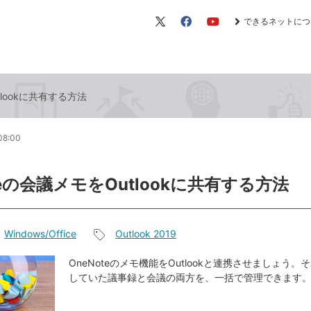
できるネットにつ
X（旧
Facebook
YouTube
Twitter）
tlookに共有する方法
08:00
teの会議メモをOutlookに共有する方法
Windows/Office
Outlook 2019
記
事
OneNoteのメモ機能をOutlookと連携させましょう
していた議事録と会議の両方を、一括で管理できます
タ
グ