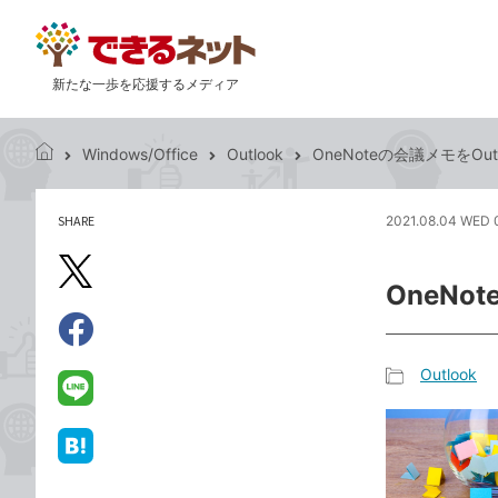
新たな一歩を応援するメディア
Windows/Office
Outlook
OneNoteの会議メモをOu
で
き
る
SHARE
2021.08.04 WED 
記
ネ
事
ッ
を
X（旧
ト
OneNo
シ
Twitter）
ェ
で
ア
Facebook
す
シ
で
Outlook
る
ェ
記
シ
LINE
ア
事
ェ
で
カ
ア
送
は
テ
る
て