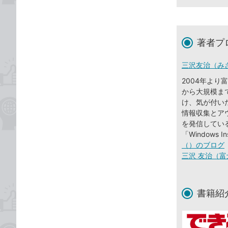
著者プ
三沢友治（み
2004年よ
から大規模まで、
け、気が付い
情報収集とアウ
を発信している。20
「Windows I
（）のブログ
三沢 友治（富
書籍紹