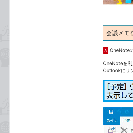
ゴ
な
リ
ブ
ッ
ク
マ
会議メモ
ー
ク
OneNo
A
に
追
OneNot
加
Outlook