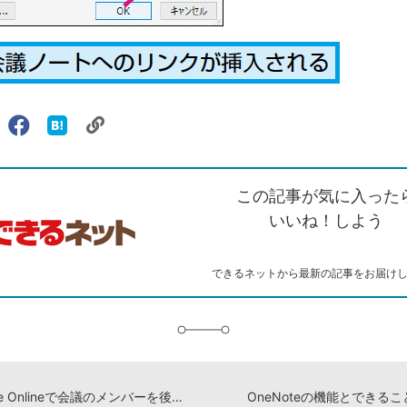
リ
X（旧
Facebook
は
ェアする
ン
witter）
で
て
ク
で
シ
な
を
シ
ェ
ブ
この記事が気に入った
コ
ェ
ア
ッ
ピ
ア
ク
いいね！しよう
ー
マ
ー
ク
できるネットから最新の記事をお届け
に
追
加
Exchange Onlineで会議のメンバーを後から変更する方法
OneNoteの機能とできる