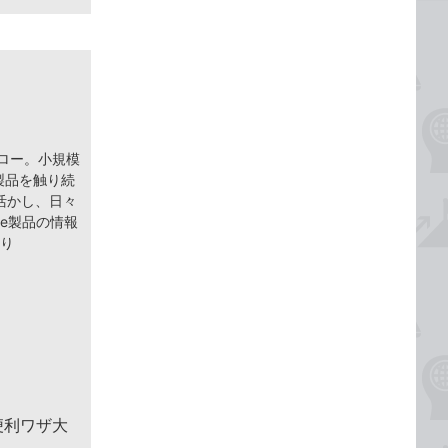
ェロー。小規模
 製品を触り続
活かし、日々
ce製品の情報
より
便利ワザ大