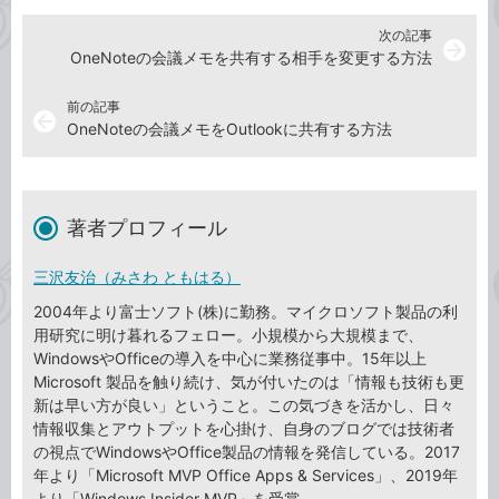
次の記事
arrow_forward
OneNoteの会議メモを共有する相手を変更する方法
前の記事
arrow_back
OneNoteの会議メモをOutlookに共有する方法
著者プロフィール
三沢友治（みさわ ともはる）
2004年より富士ソフト(株)に勤務。マイクロソフト製品の利
用研究に明け暮れるフェロー。小規模から大規模まで、
WindowsやOfficeの導入を中心に業務従事中。15年以上
Microsoft 製品を触り続け、気が付いたのは「情報も技術も更
新は早い方が良い」ということ。この気づきを活かし、日々
情報収集とアウトプットを心掛け、自身のブログでは技術者
の視点でWindowsやOffice製品の情報を発信している。2017
年より「Microsoft MVP Office Apps & Services」、2019年
より「Windows Insider MVP」を受賞。