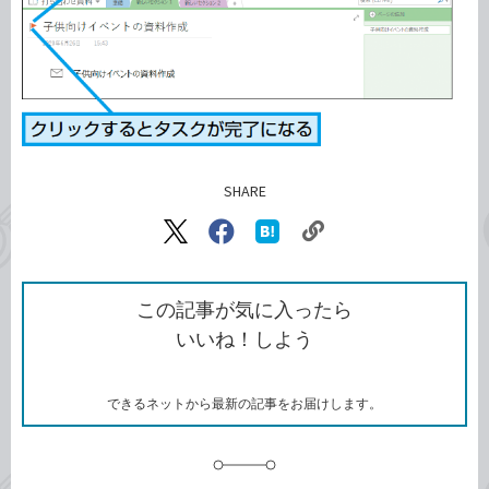
SHARE
記事をシェアする
リ
X（旧
Facebook
は
ン
Twitter）
で
て
ク
で
シ
な
を
シ
ェ
ブ
この記事が気に入ったら
コ
ェ
ア
ッ
いいね！しよう
ピ
ア
ク
ー
マ
ー
ク
できるネットから最新の記事をお届けします。
に
追
加