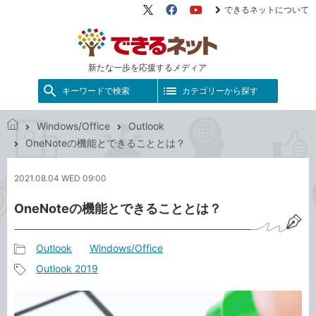
できるネットについて
X（旧
Facebook
YouTube
Twitter）
新たな一歩を応援するメディア
キーワードで検索
カテゴリーから探す
Windows/Office
Outlook
で
OneNoteの機能とできることとは？
き
る
2021.08.04 WED 09:00
ネ
ッ
OneNoteの機能とできることとは？
ト
Outlook
Windows/Office
記
Outlook 2019
事
記
カ
事
テ
タ