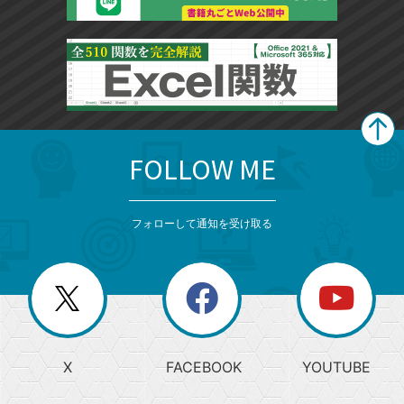
FOLLOW ME
search
format_list_bulleted
検
カ
検
カ
索
テ
メ
ゴ
索
テ
ニ
リ
フォローして通知を受け取る
ゴ
ュ
ー
ー
一
リ
を
覧
閉
を
ー
じ
閉
か
る
じ
る
search
ら
急
X
FACEBOOK
YOUTUBE
探
上
検
昇
索