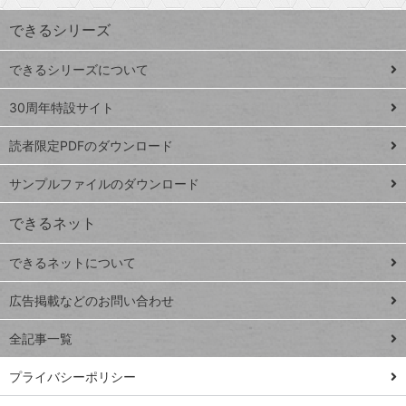
す
ワ
できるシリーズ
ー
ド
できるシリーズについて
Google
ト
スプレ
ッ
30周年特設サイト
ッドシ
プ
読者限定PDFのダウンロード
ート
ペ
iPhone
ー
サンプルファイルのダウンロード
VLOOKUP
ジ
できるネット
連載
できるネットについて
Excel Q&A
close
閉じ
トイアンナ流仕
広告掲載などのお問い合わせ
る
事術
全記事一覧
PowerAutomate
ではじめる業務
プライバシーポリシー
の完全自動化