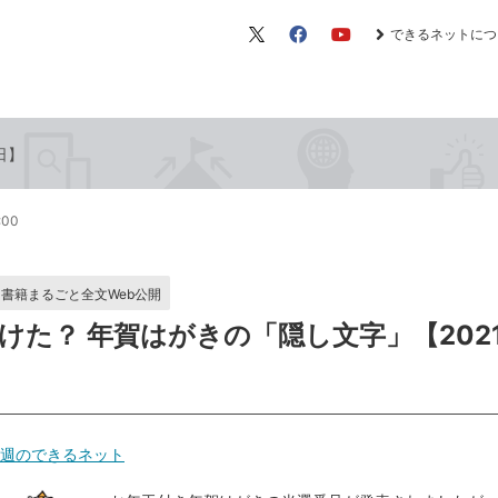
できるネットにつ
X（旧
Facebook
YouTube
Twitter）
日】
:00
書籍まるごと全文Web公開
けた？ 年賀はがきの「隠し文字」【202
週のできるネット