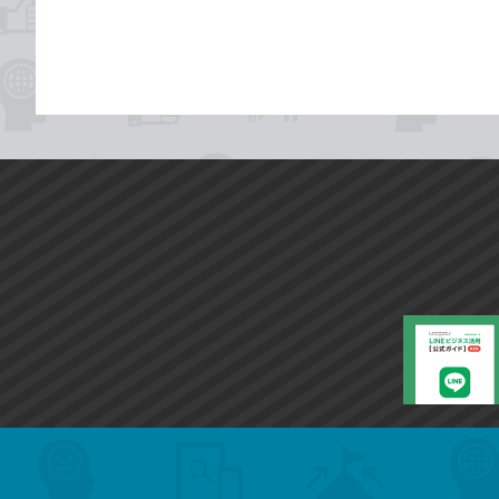
search
format_list_bulleted
検
カ