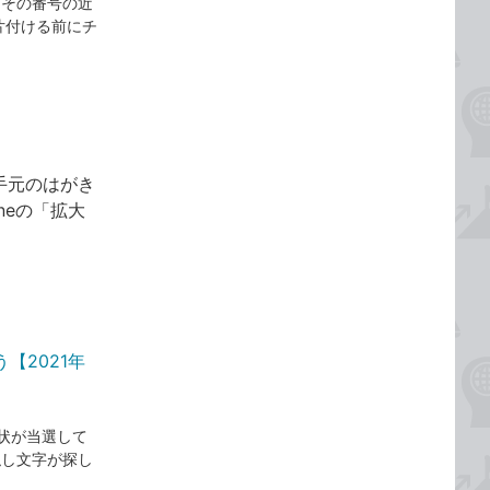
、その番号の近
片付ける前にチ
手元のはがき
neの「拡大
【2021年
状が当選して
隠し文字が探し