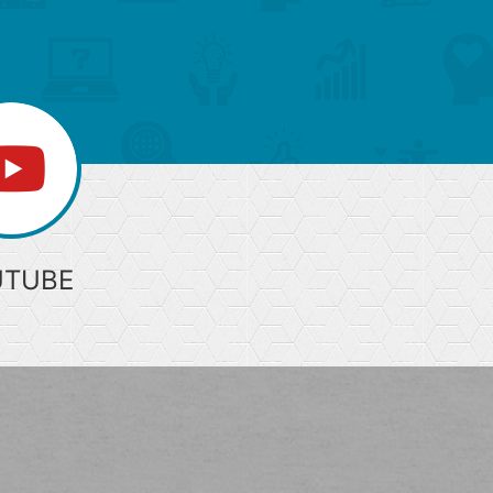
部
へ
UTUBE