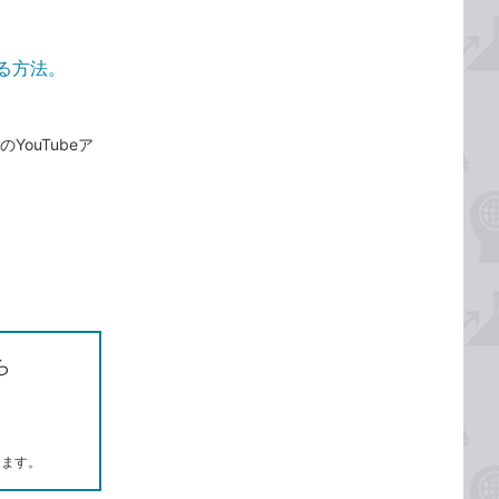
する方法。
YouTubeア
ら
します。