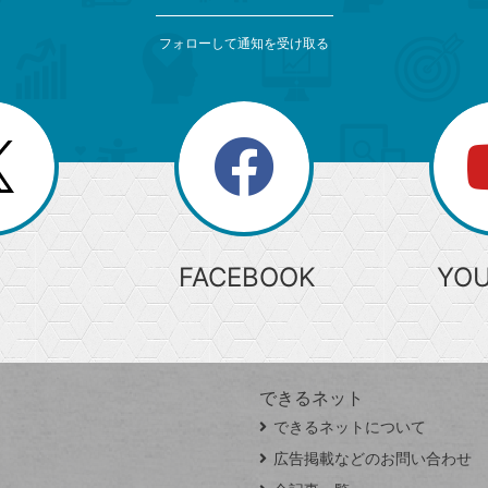
フォローして通知を受け取る
search
検
索
FACEBOOK
YO
できるネット
できるネットについて
広告掲載などのお問い合わせ