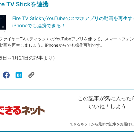
e TV Stickを連携
Fire TV StickでYouTubeのスマホアプリの動画を再生
iPhoneでも連携できる！
tick（ファイヤーTVスティック）のYouTubeアプリを使って、スマートフォンの
動画を再生しましょう。iPhoneからでも操作可能です。
月15日～1月21日の記事より）
リ
X（旧
Facebook
は
ェアする
ン
witter）
で
て
ク
で
シ
な
を
シ
ェ
ブ
この記事が気に入った
コ
ェ
ア
ッ
ピ
ア
ク
いいね！しよう
ー
マ
ー
ク
できるネットから最新の記事をお届け
に
追