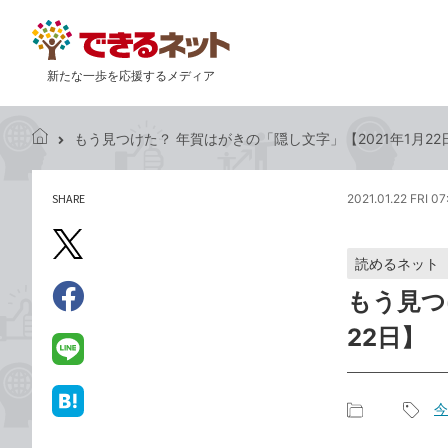
新たな一歩を応援するメディア
もう見つけた？ 年賀はがきの「隠し文字」【2021年1月22
で
き
る
SHARE
2021.01.22 FRI 07
記
ネ
事
ッ
を
X（旧
ト
読めるネット
シ
Twitter）
ェ
もう見つ
で
ア
Facebook
す
シ
で
22日】
る
ェ
シ
LINE
ア
ェ
で
ア
送
今
は
記
記
る
て