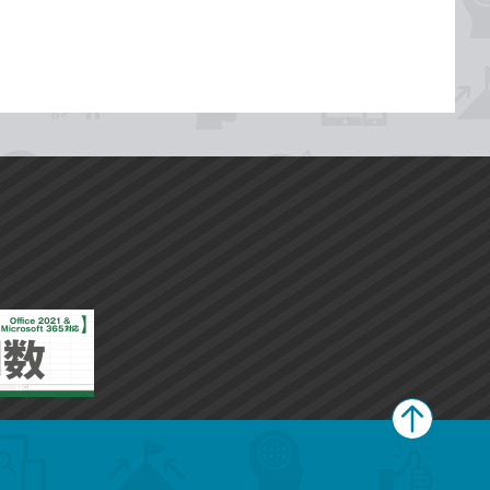
ペ
ー
ジ
上