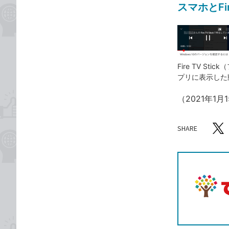
スマホとFir
Fire TV S
プリに表示した
（2021年1
SHARE
記事をシ
T