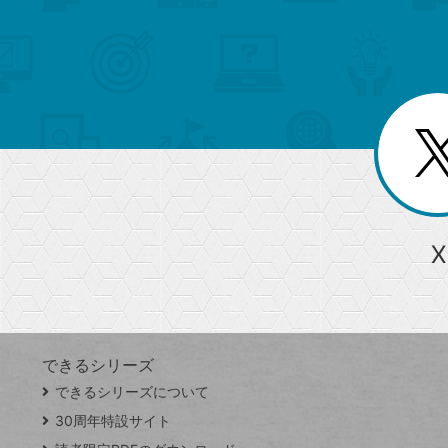
検
カ
索
テ
メ
ゴ
索
テ
ニ
リ
ュ
ー
ゴ
ー
一
を
覧
リ
閉
を
じ
閉
ー
る
じ
る
か
ら
急上昇ワード
X
探
Googleスプレッドシート
iPhone
VLOOKUP
す
できるシリーズ
close
できるシリーズについて
閉
ト
じ
ッ
30周年特設サイト
る
プ