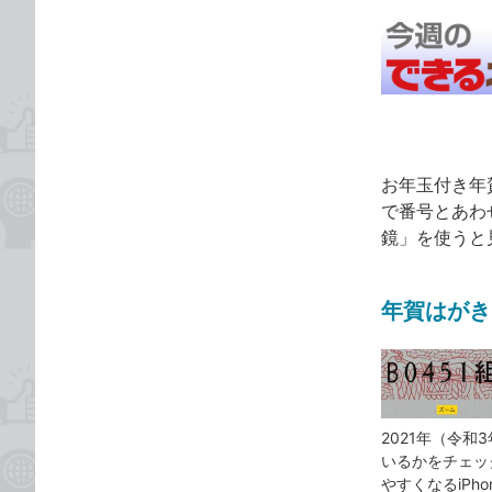
事
事
な
カ
タ
ブ
テ
グ
ッ
ゴ
ク
リ
マ
ー
ク
お年玉付き年
に
で番号とあわ
追
鏡」を使うと
加
年賀はがき
2021年（令
いるかをチェッ
やすくなるiP