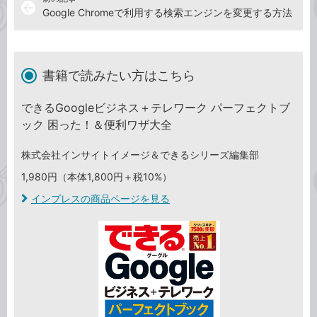
arrow_back
Google Chromeで利用する検索エンジンを変更する方法
書籍で読みたい方はこちら
できるGoogleビジネス＋テレワーク パーフェクトブ
ック 困った！＆便利ワザ大全
株式会社インサイトイメージ＆できるシリーズ編集部
1,980円（本体1,800円＋税10%）
インプレスの商品ページを見る