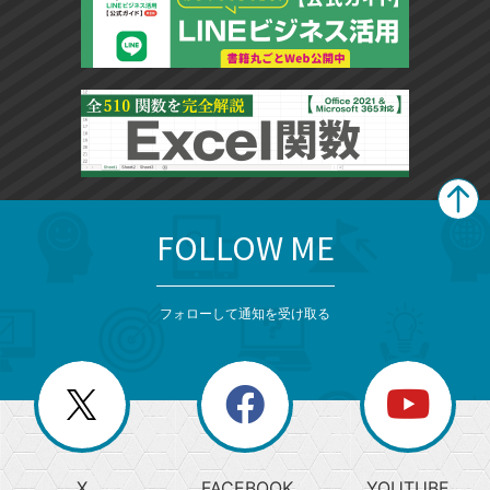
FOLLOW ME
search
format_list_bulleted
検
カ
検
カ
索
テ
メ
ゴ
索
テ
ニ
リ
フォローして通知を受け取る
ゴ
ュ
ー
ー
一
リ
を
覧
閉
を
ー
じ
閉
か
る
じ
る
search
ら
急
X
FACEBOOK
YOUTUBE