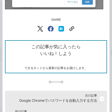
SHARE
記事をシェアする
リ
X（旧
Facebook
は
ン
Twitter）
で
て
ク
で
シ
な
を
シ
ェ
ブ
この記事が気に入ったら
コ
ェ
ア
ッ
いいね！しよう
ピ
ア
ク
ー
マ
ー
ク
できるネットから最新の記事をお届けします。
に
追
加
次の記事
arrow_forward
Google Chromeでパスワードを自動入力する方法
前の記事