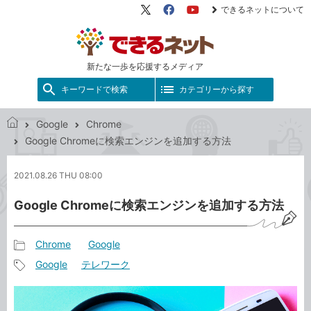
できるネットについて
X（旧
Facebook
YouTube
Twitter）
新たな一歩を応援するメディア
キーワードで検索
カテゴリーから探す
Google
Chrome
で
Google Chromeに検索エンジンを追加する方法
き
る
2021.08.26 THU 08:00
ネ
ッ
Google Chromeに検索エンジンを追加する方法
ト
Chrome
Google
記
Google
テレワーク
事
記
カ
事
テ
タ