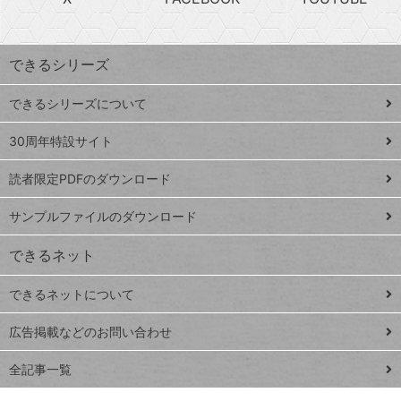
探
上
検
昇
索
す
ワ
できるシリーズ
ー
ド
できるシリーズについて
Google
ト
スプレ
ッ
30周年特設サイト
ッドシ
プ
読者限定PDFのダウンロード
ート
ペ
iPhone
ー
サンプルファイルのダウンロード
VLOOKUP
ジ
できるネット
連載
できるネットについて
Excel Q&A
close
閉じ
トイアンナ流仕
広告掲載などのお問い合わせ
る
事術
全記事一覧
PowerAutomate