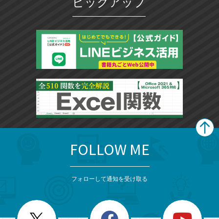
ピックアップ
FOLLOW ME
search
format_list_bulleted
検
カ
検
カ
索
テ
メ
ゴ
索
テ
ニ
リ
フォローして通知を受け取る
ゴ
ュ
ー
ー
一
リ
を
覧
閉
を
ー