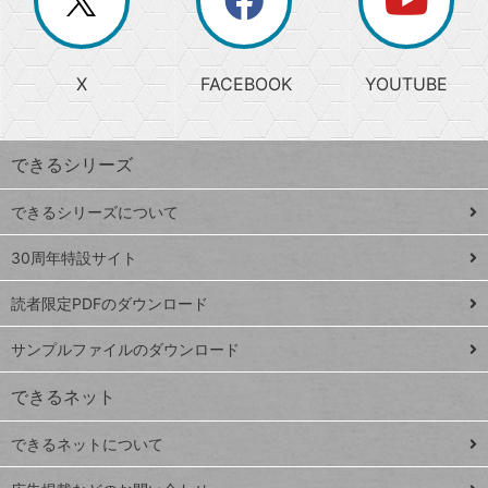
じ
閉
か
る
じ
る
search
ら
急
X
FACEBOOK
YOUTUBE
探
上
検
昇
索
す
ワ
できるシリーズ
ー
ド
できるシリーズについて
Google
ト
スプレ
ッ
30周年特設サイト
ッドシ
プ
読者限定PDFのダウンロード
ート
ペ
iPhone
ー
サンプルファイルのダウンロード
VLOOKUP
ジ
できるネット
連載
できるネットについて
Excel Q&A
close
閉じ