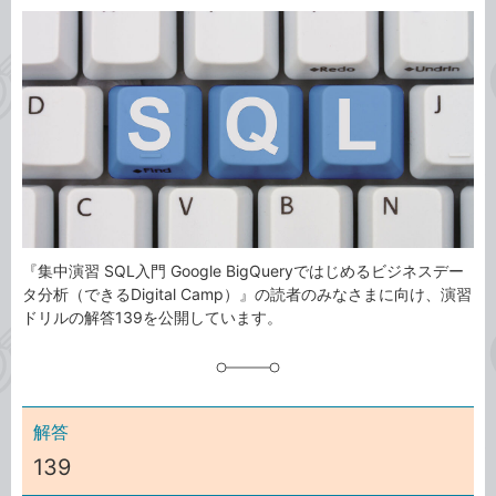
カ
事
テ
タ
ゴ
グ
リ
『集中演習 SQL入門 Google BigQueryではじめるビジネスデー
タ分析（できるDigital Camp）』の読者のみなさまに向け、演習
ドリルの解答139を公開しています。
解答
139