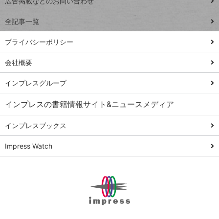
トイアンナ流仕
広告掲載などのお問い合わせ
る
事術
全記事一覧
PowerAutomate
ではじめる業務
プライバシーポリシー
の完全自動化
会社概要
AI議事録作成術
Windows 11
インプレスグループ
Q&A
インプレスの書籍情報サイト&ニュースメディア
Teams踏み込み
活用術
インプレスブックス
Excel講師の仕事
Impress Watch
術
エクセル時短
パワポ時短
Windows Tips
神保町ペロリ旅