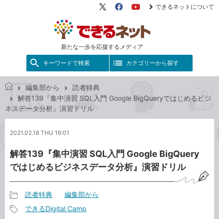
できるネットについて
X（旧
Facebook
YouTube
Twitter）
新たな一歩を応援するメディア
キーワードで検索
カテゴリーから探す
編集部から
読者特典
で
解答139『集中演習 SQL入門 Google BigQueryではじめるビジ
き
ネスデータ分析』演習ドリル
る
ネ
2021.02.18 THU 16:01
ッ
ト
解答139『集中演習 SQL入門 Google BigQuery
ではじめるビジネスデータ分析』演習ドリル
読者特典
編集部から
記
できるDigital Camp
事
記