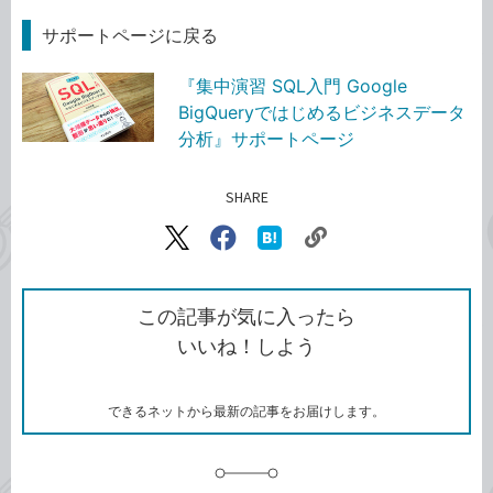
サポートページに戻る
『集中演習 SQL入門 Google
BigQueryではじめるビジネスデータ
分析』サポートページ
SHARE
記事をシェアする
リ
X（旧
Facebook
は
ン
Twitter）
で
て
ク
で
シ
な
を
シ
ェ
ブ
この記事が気に入ったら
コ
ェ
ア
ッ
いいね！しよう
ピ
ア
ク
ー
マ
ー
ク
できるネットから最新の記事をお届けします。
に
追
加