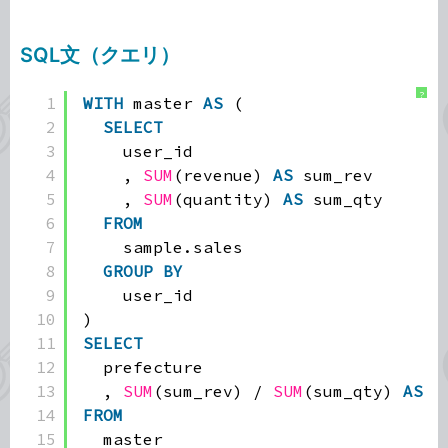
SQL文（クエリ）
?
1
WITH
master 
AS
(
2
SELECT
3
user_id
4
, 
SUM
(revenue) 
AS
sum_rev
5
, 
SUM
(quantity) 
AS
sum_qty
6
FROM
7
sample.sales
8
GROUP
BY
9
user_id
10
)
11
SELECT
12
prefecture
13
, 
SUM
(sum_rev) / 
SUM
(sum_qty) 
AS
a
14
FROM
15
master