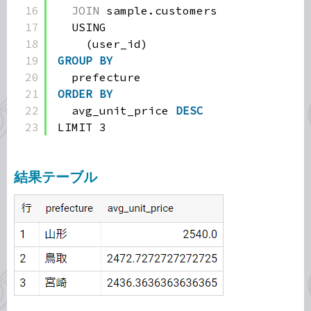
16
JOIN
sample.customers
17
USING
18
(user_id)
19
GROUP
BY
20
prefecture
21
ORDER
BY
22
avg_unit_price 
DESC
23
LIMIT 3
結果テーブル