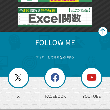
FOLLOW ME
search
format_list_bulleted
検
カ
検
カ
索
テ
メ
ゴ
索
テ
ニ
リ
フォローして通知を受け取る
ゴ
ュ
ー
ー
一
リ
を
覧
閉
を
ー
じ
閉
か
る
じ
る
search
ら
急
X
FACEBOOK
YOUTUBE
探
上
検
昇
索
す
ワ