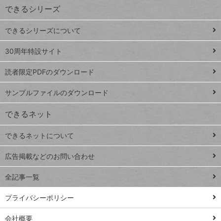
できるシリーズ
ー
ド
できるシリーズについて
Google
ト
スプレ
ッ
30周年特設サイト
ッドシ
プ
読者限定PDFのダウンロード
ート
ペ
iPhone
ー
サンプルファイルのダウンロード
VLOOKUP
ジ
できるネット
連載
できるネットについて
Excel Q&A
close
閉じ
トイアンナ流仕
広告掲載などのお問い合わせ
る
事術
全記事一覧
PowerAutomate
ではじめる業務
プライバシーポリシー
の完全自動化
会社概要