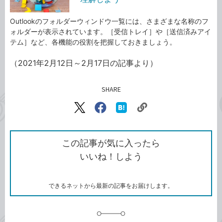
Outlookのフォルダーウィンドウ一覧には、さまざまな名称のフ
ォルダーが表示されています。［受信トレイ］や［送信済みアイ
テム］など、各機能の役割を把握しておきましょう。
（2021年2月12日～2月17日の記事より）
SHARE
記事をシェアする
リ
X（旧
Facebook
は
ン
Twitter）
で
て
ク
で
シ
な
を
シ
ェ
ブ
この記事が気に入ったら
コ
ェ
ア
ッ
いいね！しよう
ピ
ア
ク
ー
マ
ー
ク
できるネットから最新の記事をお届けします。
に
追
加