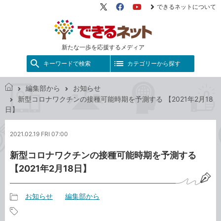
できるネットについて
X（旧
Facebook
YouTube
Twitter）
新たな一歩を応援するメディア
キーワードで検索
カテゴリーから探す
編集部から
お知らせ
で
新型コロナワクチンの接種可能時期を予測する 【2021年2月18
き
日】
る
ネ
2021.02.19 FRI 07:00
ッ
ト
新型コロナワクチンの接種可能時期を予測する
【2021年2月18日】
お知らせ
編集部から
記
事
記