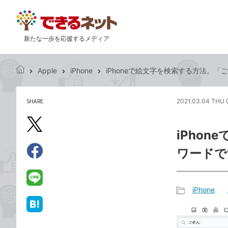
新たな一歩を応援するメディア
Apple
iPhone
iPhoneで絵文字を検索する方法。
で
き
る
SHARE
2021.03.04 THU 
記
ネ
事
ッ
を
X（旧
ト
iPho
シ
Twitter）
ェ
ワードで
で
ア
Facebook
す
シ
で
る
ェ
シ
LINE
iPhone
ア
ェ
で
記
ア
送
は
事
る
て
カ