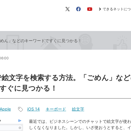
できるネットにつ
X（旧
Facebook
YouTube
Twitter）
「ごめん」などのキーワードですぐに見つかる！
06:00
neで絵文字を検索する方法。「ごめん」な
すぐに見つかる！
Apple
iOS 14
キーボード
絵文字
記
事
最近では、ビジネスシーンでのチャットで絵文字が使
しくなくなりました。しかし、いざ使おうとすると、
タ