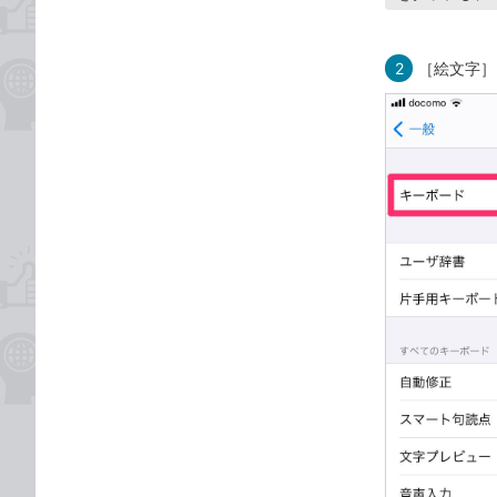
2
［絵文字］