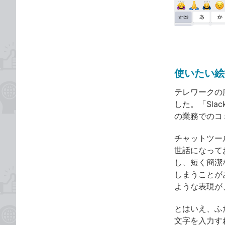
な
テ
ブ
ゴ
ッ
リ
ク
マ
ー
使いたい絵
ク
に
テレワークの
追
した。「Slac
加
の業務でのコ
チャットツー
世話になって
し、短く簡潔
しまうことが
ような表現が
とはいえ、ふ
文字を入力す