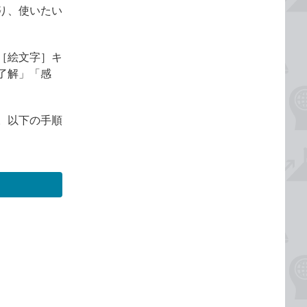
り、使いたい
［絵文字］キ
了解」「感
。以下の手順