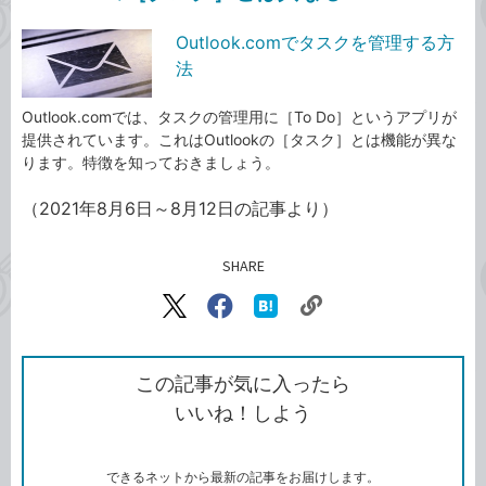
Outlook.comでタスクを管理する方
法
Outlook.comでは、タスクの管理用に［To Do］というアプリが
提供されています。これはOutlookの［タスク］とは機能が異な
ります。特徴を知っておきましょう。
（2021年8月6日～8月12日の記事より）
SHARE
記事をシェアする
リ
X（旧
Facebook
は
ン
Twitter）
で
て
ク
で
シ
な
を
シ
ェ
ブ
この記事が気に入ったら
コ
ェ
ア
ッ
いいね！しよう
ピ
ア
ク
ー
マ
ー
ク
できるネットから最新の記事をお届けします。