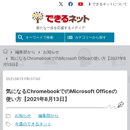
できるネットについて
X（旧
Facebook
YouTube
Twitter）
新たな一歩を応援するメディア
キーワードで検索
カテゴリーから探す
編集部から
お知らせ
で
気になるChromebookでのMicrosoft Officeの使い方【2021年8
き
月13日】
る
ネ
2021.08.13 FRI 07:00
ッ
ト
気になるChromebookでのMicrosoft Officeの
使い方【2021年8月13日】
お知らせ
編集部から
記
今週のできるネット
事
記