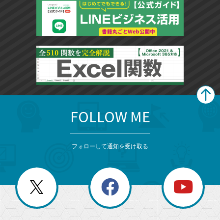
FOLLOW ME
search
format_list_bulleted
検
カ
検
カ
索
テ
メ
ゴ
索
テ
ニ
リ
フォローして通知を受け取る
ゴ
ュ
ー
ー
一
リ
を
覧
閉
を
ー
じ
閉
か
る
じ
る
search
ら