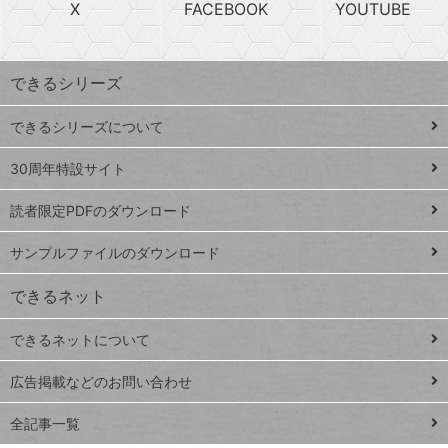
急
X
FACEBOOK
YOUTUBE
探
上
検
昇
索
す
ワ
できるシリーズ
ー
ド
できるシリーズについて
Google
ト
スプレ
ッ
30周年特設サイト
ッドシ
プ
読者限定PDFのダウンロード
ート
ペ
iPhone
ー
サンプルファイルのダウンロード
VLOOKUP
ジ
できるネット
連載
できるネットについて
Excel Q&A
close
閉じ
トイアンナ流仕
広告掲載などのお問い合わせ
る
事術
全記事一覧
PowerAutomate