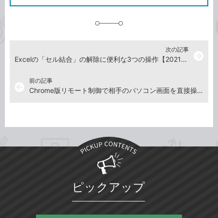
に
追
加
次の記事
arrow_forward
Excelの「セル結合」の解除に便利な3つの操作【2021年8月20日】
前の記事
arrow_back
Chrome版リモート制御で相手のパソコン画面を直接操作【2021年8月6日】
ピックアップ