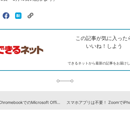
リ
X（旧
Facebook
は
ェアする
ン
witter）
で
て
ク
で
シ
な
を
シ
ェ
ブ
この記事が気に入った
コ
ェ
ア
ッ
ピ
ア
ク
いいね！しよう
ー
マ
ー
ク
できるネットから最新の記事をお届け
に
追
加
気になるChromebookでのMicrosoft Officeの使い方【2021年8月13日】