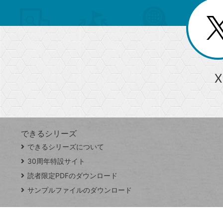
を
覧
リ
閉
を
じ
閉
ー
る
じ
る
か
ら
急上昇ワード
X
探
Googleスプレッドシート
iPhone
VLOOKUP
す
できるシリーズ
close
できるシリーズについて
閉
ト
じ
ッ
30周年特設サイト
る
プ
読者限定PDFのダウンロード
ペ
サンプルファイルのダウンロード
ー
ジ