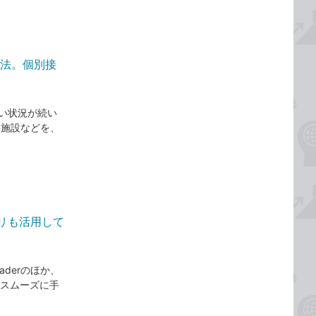
方法。個別接
い状況が続い
共施設などを、
プリも活用して
eaderのほか、
えばスムーズに手