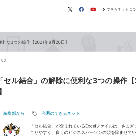
できるネットにつ
X（旧
Facebook
YouTube
Twitter）
便利な3つの操作【2021年8月20日】
7:00
lの「セル結合」の解除に便利な3つの操作【2
】
編集部から
今週のできるネット
記
事
「セル結合」が含まれているExcelファイルは、さま
こりやすく、多くのビジネスパーソンの頭を悩ませて
タ