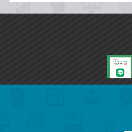
search
format_list_bulleted
検
カ
検
カ
索
テ
メ
ゴ
索
テ
ニ
リ
ュ
ー
ゴ
ー
一