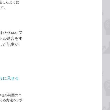
合したように
ます。
たExcelフ
セル結合をす
した記事が、
ように見せる
やセル範囲のコ
える方法を3つ