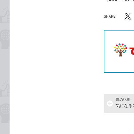
SHARE
記事をシ
T
前の記事
arrow_back