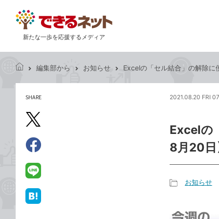
新たな一歩を応援するメディア
編集部から
お知らせ
Excelの「セル結合」の解除に
で
き
る
SHARE
2021.08.20 FRI 0
記
ネ
事
ッ
を
X（旧
ト
Exce
シ
Twitter）
ェ
8月20日
で
ア
Facebook
す
シ
で
る
ェ
シ
LINE
お知らせ
ア
ェ
で
記
ア
送
は
事
る
て
カ