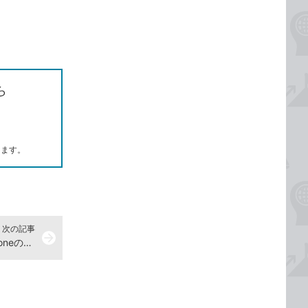
ら
します。
次の記事
arrow_forward
スマホアプリは不要！ ZoomでiPhoneの画面を共有する【2021年8月27日】