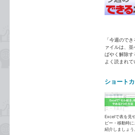
な
テ
ブ
ゴ
ッ
リ
ク
マ
ー
「今週のでき
ク
ァイルは、並
に
ばやく解除す
追
よく読まれて
加
ショートカ
Excelで表
ピー・移動時に
紹介しましょう