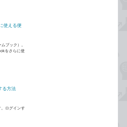
後に使える便
ームブック）。
bookをさらに使
ンする方法
ます。ログインす