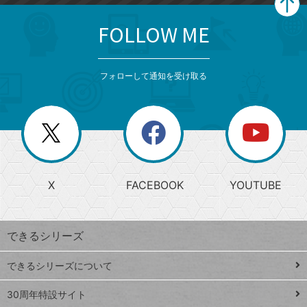
FOLLOW ME
search
format_list_bulleted
検
カ
検
カ
索
テ
メ
ゴ
索
テ
ニ
リ
フォローして通知を受け取る
ゴ
ュ
ー
ー
一
リ
を
覧
閉
を
ー
じ
閉
か
る
じ
る
search
ら
急
X
FACEBOOK
YOUTUBE
探
上
検
昇
索
す
ワ
できるシリーズ
ー
ド
できるシリーズについて
Google
ト
スプレ
ッ
30周年特設サイト