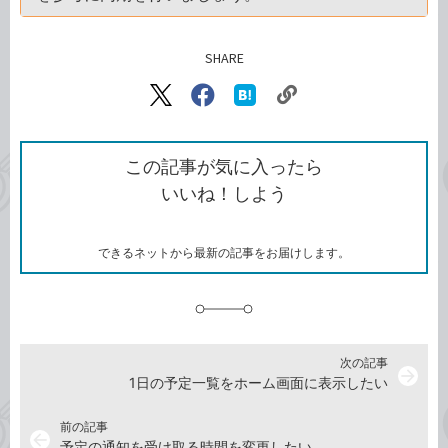
SHARE
記事をシェアする
リ
X（旧
Facebook
は
ン
Twitter）
で
て
ク
で
シ
な
を
シ
ェ
ブ
この記事が気に入ったら
コ
ェ
ア
ッ
いいね！しよう
ピ
ア
ク
ー
マ
ー
ク
できるネットから最新の記事をお届けします。
に
追
加
次の記事
arrow_forward
1日の予定一覧をホーム画面に表示したい
前の記事
arrow_back
予定の通知を受け取る時間を変更したい