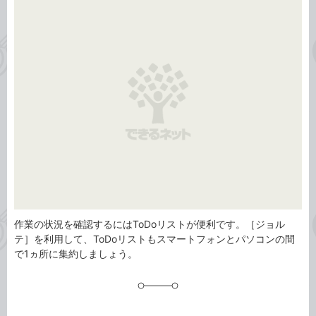
事
テ
タ
ゴ
グ
リ
作業の状況を確認するにはToDoリストが便利です。［ジョル
テ］を利用して、ToDoリストもスマートフォンとパソコンの間
で1ヵ所に集約しましょう。