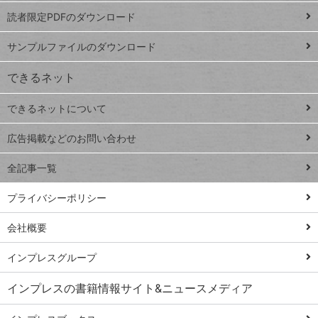
ッドシ
プ
読者限定PDFのダウンロード
ート
ペ
iPhone
ー
サンプルファイルのダウンロード
VLOOKUP
ジ
できるネット
連載
できるネットについて
Excel Q&A
close
閉じ
トイアンナ流仕
広告掲載などのお問い合わせ
る
事術
全記事一覧
PowerAutomate
ではじめる業務
プライバシーポリシー
の完全自動化
会社概要
AI議事録作成術
Windows 11
インプレスグループ
Q&A
インプレスの書籍情報サイト&ニュースメディア
Teams踏み込み
活用術