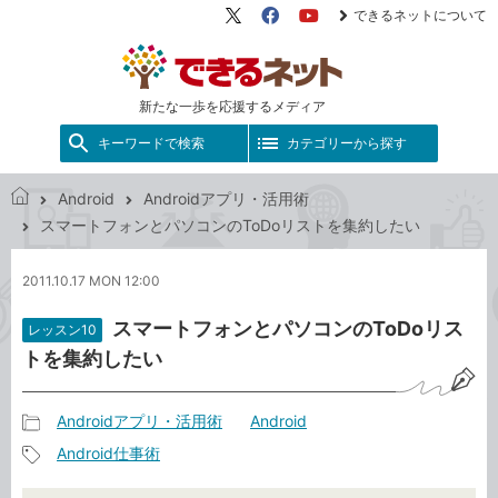
できるネットについて
X（旧
Facebook
YouTube
Twitter）
新たな一歩を応援するメディア
キーワードで検索
カテゴリーから探す
Android
Androidアプリ・活用術
で
スマートフォンとパソコンのToDoリストを集約したい
き
る
2011.10.17 MON 12:00
ネ
ッ
スマートフォンとパソコンのToDoリス
レッスン10
ト
トを集約したい
Androidアプリ・活用術
Android
記
Android仕事術
事
記
カ