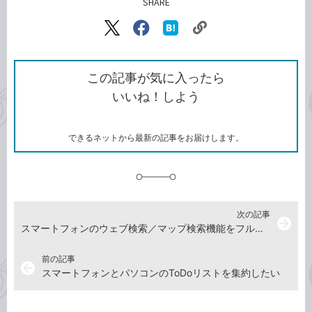
SHARE
記事をシェアする
リ
X（旧
Facebook
は
ン
Twitter）
で
て
ク
で
シ
な
を
シ
ェ
ブ
この記事が気に入ったら
コ
ェ
ア
ッ
いいね！しよう
ピ
ア
ク
ー
マ
ー
ク
できるネットから最新の記事をお届けします。
に
追
加
次の記事
arrow_forward
スマートフォンのウェブ検索／マップ検索機能をフル活用しよう
前の記事
arrow_back
スマートフォンとパソコンのToDoリストを集約したい