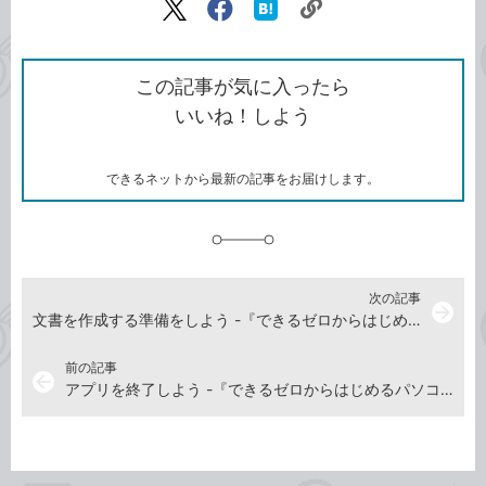
リ
X（旧
Facebook
は
ン
Twitter）
で
て
ク
で
シ
な
を
シ
ェ
ブ
この記事が気に入ったら
コ
ェ
ア
ッ
いいね！しよう
ピ
ア
ク
ー
マ
ー
ク
できるネットから最新の記事をお届けします。
に
追
加
次の記事
arrow_forward
文書を作成する準備をしよう -『できるゼロからはじめるパソコン超入門 ウィンドウズ11対応』動画解説
前の記事
arrow_back
アプリを終了しよう -『できるゼロからはじめるパソコン超入門 ウィンドウズ11対応』動画解説