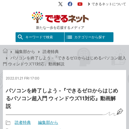
できるネットについて
X（旧
Facebook
YouTube
Twitter）
新たな一歩を応援するメディア
キーワードで検索
カテゴリーから探す
編集部から
読者特典
で
パソコンを終了しよう -『できるゼロからはじめるパソコン超入
き
門 ウィンドウズ11対応』動画解説
る
ネ
2022.01.21 FRI 17:00
ッ
ト
パソコンを終了しよう -『できるゼロからはじめ
るパソコン超入門 ウィンドウズ11対応』動画解
説
読者特典
編集部から
記