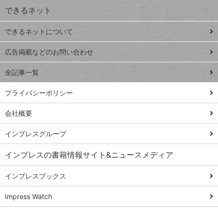
できるネット
連載
できるネットについて
Excel Q&A
close
閉じ
トイアンナ流仕
広告掲載などのお問い合わせ
る
事術
全記事一覧
PowerAutomate
ではじめる業務
プライバシーポリシー
の完全自動化
会社概要
AI議事録作成術
Windows 11
インプレスグループ
Q&A
インプレスの書籍情報サイト&ニュースメディア
Teams踏み込み
活用術
インプレスブックス
Excel講師の仕事
Impress Watch
術
エクセル時短