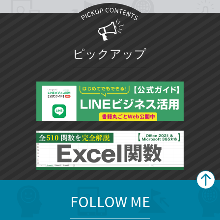
ピックアップ
FOLLOW ME
search
format_list_bulleted
検
カ
検
カ
索
テ