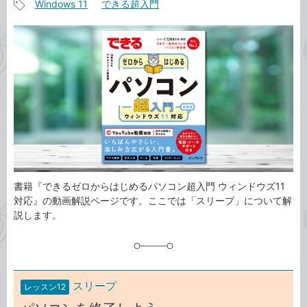
Windows 11
できる超入門
事
記
カ
事
テ
タ
ゴ
グ
リ
書籍『できるゼロからはじめるパソコン超入門 ウィンドウズ11
対応』の動画解説ページです。ここでは「スリープ」について解
説します。
スリープ
レッスン12