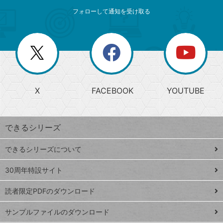
メ
ゴ
索
テ
ニ
リ
フォローして通知を受け取る
ゴ
ュ
ー
ー
一
リ
を
覧
閉
を
ー
じ
閉
か
る
じ
る
search
ら
急
X
FACEBOOK
YOUTUBE
探
上
検
昇
索
す
ワ
できるシリーズ
ー
ド
できるシリーズについて
Google
ト
スプレ
ッ
30周年特設サイト
ッドシ
プ
読者限定PDFのダウンロード
ート
ペ
iPhone
ー
サンプルファイルのダウンロード
VLOOKUP
ジ