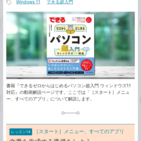
Windows 11
できる超入門
事
記
カ
事
テ
タ
ゴ
グ
リ
書籍『できるゼロからはじめるパソコン超入門 ウィンドウズ11
対応』の動画解説ページです。ここでは「［スタート］メニュ
ー、すべてのアプリ」について解説します。
［スタート］メニュー、すべてのアプリ
レッスン14