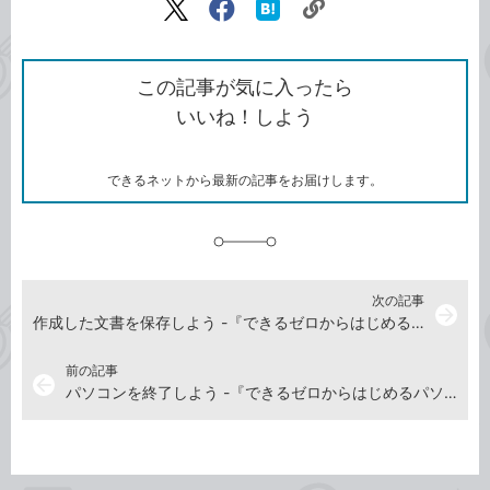
リ
X（旧
Facebook
は
ン
Twitter）
で
て
ク
で
シ
な
を
シ
ェ
ブ
この記事が気に入ったら
コ
ェ
ア
ッ
いいね！しよう
ピ
ア
ク
ー
マ
ー
ク
できるネットから最新の記事をお届けします。
に
追
加
次の記事
arrow_forward
作成した文書を保存しよう -『できるゼロからはじめるパソコン超入門 ウィンドウズ11対応』動画解説
前の記事
arrow_back
パソコンを終了しよう -『できるゼロからはじめるパソコン超入門 ウィンドウズ11対応』動画解説