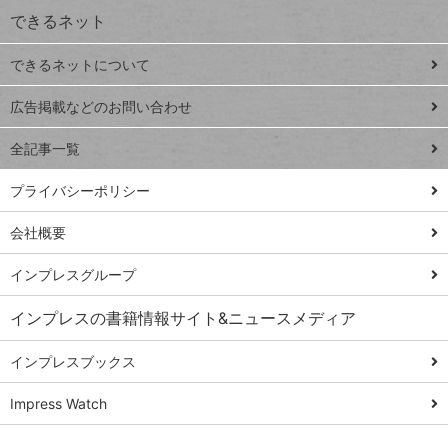
できるネット
連載
できるネットについて
Excel Q&A
close
閉じ
トイアンナ流仕
広告掲載などのお問い合わせ
る
事術
全記事一覧
PowerAutomate
ではじめる業務
プライバシーポリシー
の完全自動化
会社概要
AI議事録作成術
Windows 11
インプレスグループ
Q&A
インプレスの書籍情報サイト&ニュースメディア
Teams踏み込み
活用術
インプレスブックス
Excel講師の仕事
Impress Watch
術
エクセル時短