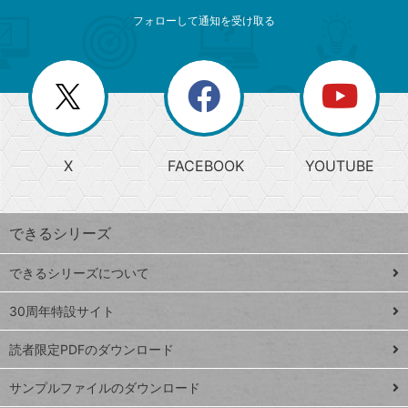
メ
ゴ
索
テ
ニ
リ
フォローして通知を受け取る
ゴ
ュ
ー
ー
一
リ
を
覧
閉
を
ー
じ
閉
か
る
じ
る
search
ら
急
X
FACEBOOK
YOUTUBE
探
上
検
昇
索
す
ワ
できるシリーズ
ー
ド
できるシリーズについて
Google
ト
スプレ
ッ
30周年特設サイト
ッドシ
プ
読者限定PDFのダウンロード
ート
ペ
iPhone
ー
サンプルファイルのダウンロード
VLOOKUP
ジ