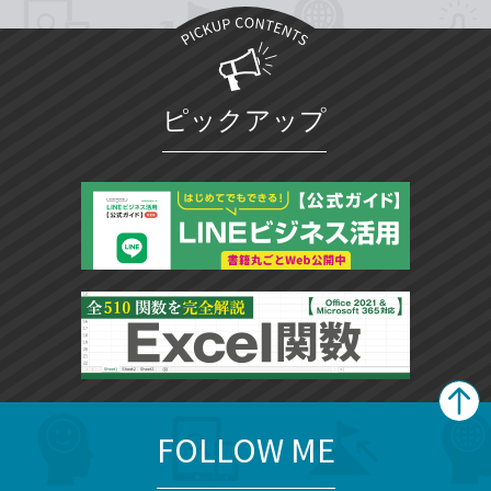
ピックアップ
FOLLOW ME
search
format_list_bulleted
検
カ
検
カ
索
テ