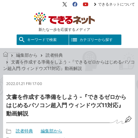
できるネットについて
X（旧
Facebook
YouTube
Twitter）
新たな一歩を応援するメディア
キーワードで検索
カテゴリーから探す
編集部から
読者特典
で
文書を作成する準備をしよう -『できるゼロからはじめるパソコ
き
ン超入門 ウィンドウズ11対応』動画解説
る
ネ
2022.01.21 FRI 17:00
ッ
ト
文書を作成する準備をしよう -『できるゼロから
はじめるパソコン超入門 ウィンドウズ11対応』
動画解説
読者特典
編集部から
記