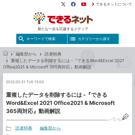
できるネットについて
X（旧
Facebook
YouTube
Twitter）
新たな一歩を応援するメディア
キーワードで検索
カテゴリーから探す
編集部から
読者特典
で
重複したデータを削除するには -『できるWord&Excel 2021
き
Office2021 & Microsoft 365両対応』動画解説
る
ネ
2022.05.31 TUE 15:00
ッ
ト
重複したデータを削除するには -『できる
Word&Excel 2021 Office2021 & Microsoft
365両対応』動画解説
読者特典
編集部から
記