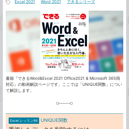
Excel 2021
Word 2021
できるシリーズ
事
記
カ
事
テ
タ
ゴ
グ
リ
書籍『できるWord&Excel 2021 Office2021 & Microsoft 365両
対応』の動画解説ページです。ここでは「UNIQUE関数」につい
て解説します。
UNIQUE関数
Excel レッスン94