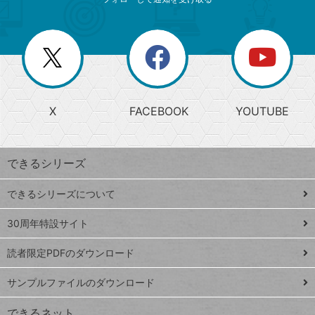
ニ
リ
ゴ
ュ
ー
ー
一
リ
を
覧
閉
を
ー
じ
閉
か
る
じ
る
search
ら
急
X
FACEBOOK
YOUTUBE
探
上
検
昇
索
す
ワ
できるシリーズ
ー
ド
できるシリーズについて
Google
ト
スプレ
ッ
30周年特設サイト
ッドシ
プ
読者限定PDFのダウンロード
ート
ペ
iPhone
ー
サンプルファイルのダウンロード
VLOOKUP
ジ
できるネット