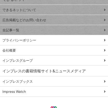
連載
できるネットについて
Excel Q&A
close
閉じ
トイアンナ流仕
広告掲載などのお問い合わせ
る
事術
全記事一覧
PowerAutomate
ではじめる業務
プライバシーポリシー
の完全自動化
会社概要
AI議事録作成術
Windows 11
インプレスグループ
Q&A
インプレスの書籍情報サイト&ニュースメディア
Teams踏み込み
活用術
インプレスブックス
Excel講師の仕事
Impress Watch
術
エクセル時短