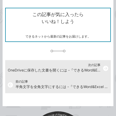
ン
Twitter）
で
て
ク
で
シ
な
を
シ
ェ
ブ
この記事が気に入ったら
コ
ェ
ア
ッ
いいね！しよう
ピ
ア
ク
ー
マ
ー
ク
できるネットから最新の記事をお届けします。
に
追
加
次の記事
arrow_forward
OneDriveに保存した文書を開くには -『できるWord&Excel 2021 Office2021 & Microsoft 365両対応』動画解説
前の記事
arrow_back
半角文字を全角文字にするには -『できるWord&Excel 2021 Office2021 & Microsoft 365両対応』動画解説