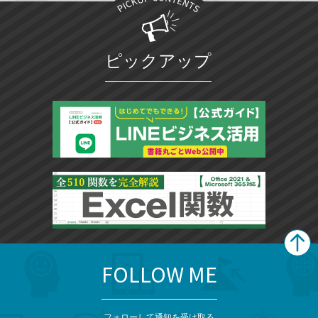
ピックアップ
FOLLOW ME
search
format_list_bulleted
検
カ
検
カ
索
テ
メ
ゴ
索
テ
フォローして通知を受け取る