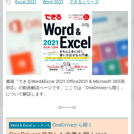
Excel 2021
Word 2021
できるシリーズ
事
記
カ
事
テ
タ
ゴ
グ
リ
書籍『できるWord&Excel 2021 Office2021 & Microsoft 365両
対応』の動画解説ページです。ここでは「OneDriveから開く」
について解説します。
OneDriveから開く
Word & Excel レッスン5