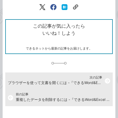
記事をシェアする
リ
X（旧
Facebook
は
ン
Twitter）
で
て
ク
で
シ
な
を
シ
ェ
ブ
この記事が気に入ったら
コ
ェ
ア
ッ
いいね！しよう
ピ
ア
ク
ー
マ
ー
ク
できるネットから最新の記事をお届けします。
に
追
加
次の記事
arrow_forward
ブラウザーを使って文書を開くには -『できるWord&Excel 2021 Office2021 & Microsoft 365両対応』動画解説
前の記事
arrow_back
重複したデータを削除するには -『できるWord&Excel 2021 Office2021 & Microsoft 365両対応』動画解説