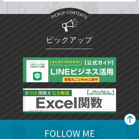
ピックアップ
FOLLOW ME
search
format_list_bulleted
検
カ