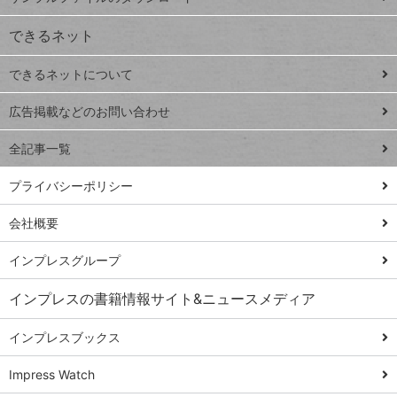
VLOOKUP
ジ
できるネット
連載
できるネットについて
Excel Q&A
close
閉じ
トイアンナ流仕
広告掲載などのお問い合わせ
る
事術
全記事一覧
PowerAutomate
ではじめる業務
プライバシーポリシー
の完全自動化
会社概要
AI議事録作成術
Windows 11
インプレスグループ
Q&A
インプレスの書籍情報サイト&ニュースメディア
Teams踏み込み
活用術
インプレスブックス
Excel講師の仕事
Impress Watch
術