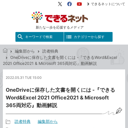
できるネットについて
X（旧
Facebook
YouTube
Twitter）
新たな一歩を応援するメディア
キーワードで検索
カテゴリーから探す
編集部から
読者特典
で
OneDriveに保存した文書を開くには -『できるWord&Excel
き
2021 Office2021 & Microsoft 365両対応』動画解説
る
ネ
2022.05.31 TUE 15:00
ッ
ト
OneDriveに保存した文書を開くには -『できる
Word&Excel 2021 Office2021 & Microsoft
365両対応』動画解説
読者特典
編集部から
記