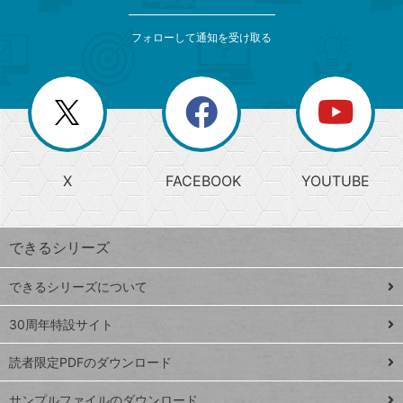
検
カ
索
テ
メ
ゴ
索
テ
ニ
リ
フォローして通知を受け取る
ゴ
ュ
ー
ー
一
リ
を
覧
閉
を
ー
じ
閉
か
る
じ
る
search
ら
急
X
FACEBOOK
YOUTUBE
探
上
検
昇
索
す
ワ
できるシリーズ
ー
ド
できるシリーズについて
Google
ト
スプレ
ッ
30周年特設サイト
ッドシ
プ
読者限定PDFのダウンロード
ート
ペ
iPhone
ー
サンプルファイルのダウンロード