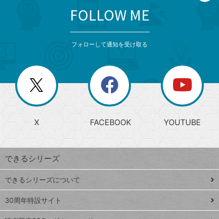
FOLLOW ME
search
format_list_bulleted
検
カ
検
カ
索
テ
メ
ゴ
索
テ
ニ
リ
フォローして通知を受け取る
ゴ
ュ
ー
ー
一
リ
を
覧
閉
を
ー
じ
閉
か
る
じ
る
search
ら
急
X
FACEBOOK
YOUTUBE
探
上
検
昇
索
す
ワ
できるシリーズ
ー
ド
できるシリーズについて
Google
ト
スプレ
ッ
30周年特設サイト
ッドシ
プ