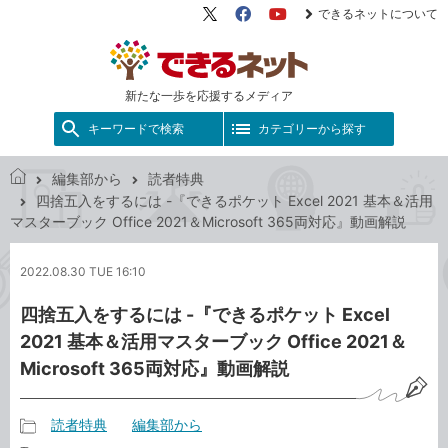
できるネットについて
X（旧
Facebook
YouTube
Twitter）
新たな一歩を応援するメディア
キーワードで検索
カテゴリーから探す
編集部から
読者特典
で
四捨五入をするには -『できるポケット Excel 2021 基本＆活用
き
マスターブック Office 2021＆Microsoft 365両対応』動画解説
る
ネ
2022.08.30 TUE 16:10
ッ
ト
四捨五入をするには -『できるポケット Excel
2021 基本＆活用マスターブック Office 2021＆
Microsoft 365両対応』動画解説
読者特典
編集部から
記