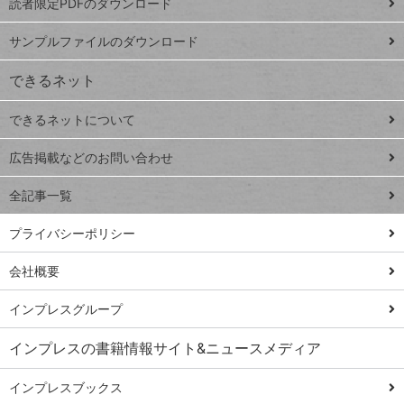
読者限定PDFのダウンロード
ート
ペ
iPhone
ー
サンプルファイルのダウンロード
VLOOKUP
ジ
できるネット
連載
できるネットについて
Excel Q&A
close
閉じ
トイアンナ流仕
広告掲載などのお問い合わせ
る
事術
全記事一覧
PowerAutomate
ではじめる業務
プライバシーポリシー
の完全自動化
会社概要
AI議事録作成術
Windows 11
インプレスグループ
Q&A
インプレスの書籍情報サイト&ニュースメディア
Teams踏み込み
活用術
インプレスブックス