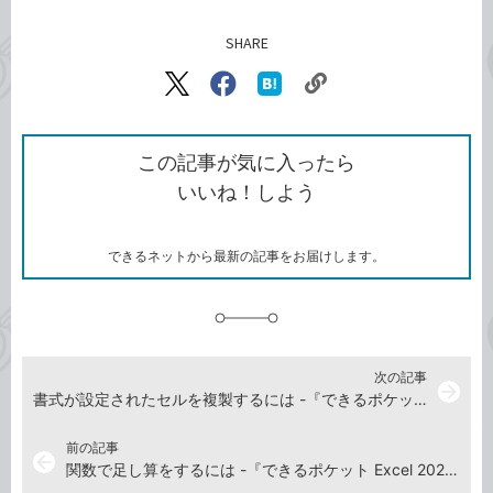
SHARE
記事をシェアする
リ
X（旧
Facebook
は
ン
Twitter）
で
て
ク
で
シ
な
を
シ
ェ
ブ
この記事が気に入ったら
コ
ェ
ア
ッ
いいね！しよう
ピ
ア
ク
ー
マ
ー
ク
できるネットから最新の記事をお届けします。
に
追
加
次の記事
arrow_forward
書式が設定されたセルを複製するには -『できるポケット Excel 2021 基本＆活用マスターブック Office 2021＆Microsoft 365両対応』動画解説
前の記事
arrow_back
関数で足し算をするには -『できるポケット Excel 2021 基本＆活用マスターブック Office 2021＆Microsoft 365両対応』動画解説