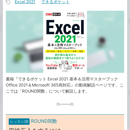
Excel 2021
できるポケット
事
記
カ
事
テ
タ
ゴ
グ
リ
書籍『できるポケット Excel 2021 基本＆活用マスターブック
Office 2021＆Microsoft 365両対応』の動画解説ページです。こ
こでは「ROUND関数」について解説します。
ROUND関数
レッスン26