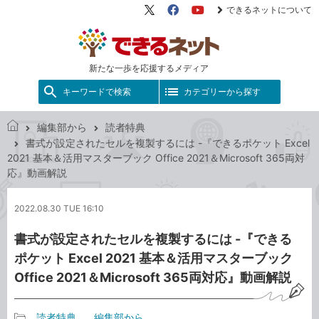
できるネットについて
X（旧
Facebook
YouTube
Twitter）
新たな一歩を応援するメディア
キーワードで検索
カテゴリーから探す
編集部から
読者特典
で
書式が設定されたセルを複製するには -『できるポケット Excel
き
2021 基本＆活用マスターブック Office 2021＆Microsoft 365両対
る
応』動画解説
ネ
ッ
2022.08.30 TUE 16:10
ト
書式が設定されたセルを複製するには -『できる
ポケット Excel 2021 基本＆活用マスターブック
Office 2021＆Microsoft 365両対応』動画解説
読者特典
編集部から