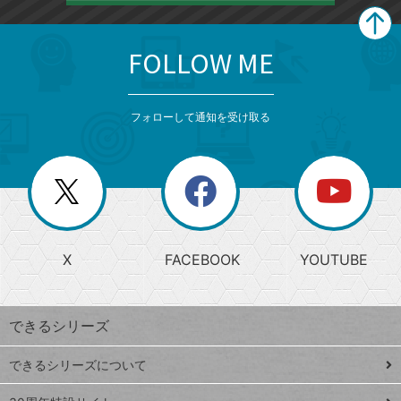
FOLLOW ME
search
format_list_bulleted
検
カ
検
カ
索
テ
メ
ゴ
索
テ
ニ
リ
フォローして通知を受け取る
ゴ
ュ
ー
ー
一
リ
を
覧
閉
を
ー
じ
閉
か
る
じ
る
search
ら
急
X
FACEBOOK
YOUTUBE
探
上
検
昇
索
す
ワ
できるシリーズ
ー
ド
できるシリーズについて
Google
ト
スプレ