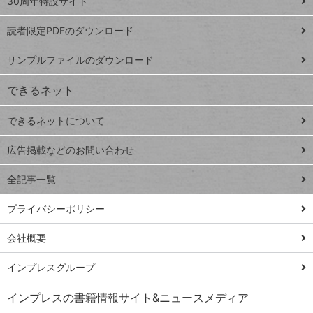
ッ
30周年特設サイト
ッドシ
プ
読者限定PDFのダウンロード
ート
ペ
iPhone
ー
サンプルファイルのダウンロード
VLOOKUP
ジ
できるネット
連載
できるネットについて
Excel Q&A
close
閉じ
トイアンナ流仕
広告掲載などのお問い合わせ
る
事術
全記事一覧
PowerAutomate
ではじめる業務
プライバシーポリシー
の完全自動化
会社概要
AI議事録作成術
Windows 11
インプレスグループ
Q&A
インプレスの書籍情報サイト&ニュースメディア
Teams踏み込み