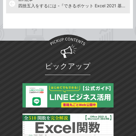
arrow_back
四捨五入をするには -『できるポケット Excel 2021 基本＆活用マスターブック Office 2021＆Microsoft 365両対応』動画解説
ピックアップ