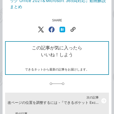
ック Office 2021＆Microsoft 365両対応』動画解説
まとめ
SHARE
記事をシェアする
リ
X（旧
Facebook
は
ン
Twitter）
で
て
ク
で
シ
な
を
シ
ェ
ブ
この記事が気に入ったら
コ
ェ
ア
ッ
いいね！しよう
ピ
ア
ク
ー
マ
ー
ク
できるネットから最新の記事をお届けします。
に
追
加
次の記事
arrow_forward
改ページの位置を調整するには -『できるポケット Excel 2021 基本＆活用マスターブック Office 2021＆Microsoft 365両対応』動画解説
前の記事