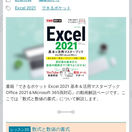
記
Excel 2021
できるポケット
事
記
カ
事
テ
タ
ゴ
グ
リ
書籍『できるポケット Excel 2021 基本＆活用マスターブック
Office 2021＆Microsoft 365両対応』の動画解説ページです。こ
こでは「数式と数値の書式」について解説します。
数式と数値の書式
レッスン30