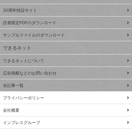
Google
ト
スプレ
ッ
30周年特設サイト
ッドシ
プ
読者限定PDFのダウンロード
ート
ペ
iPhone
ー
サンプルファイルのダウンロード
VLOOKUP
ジ
できるネット
連載
できるネットについて
Excel Q&A
close
閉じ
トイアンナ流仕
広告掲載などのお問い合わせ
る
事術
全記事一覧
PowerAutomate
ではじめる業務
プライバシーポリシー
の完全自動化
会社概要
AI議事録作成術
Windows 11
インプレスグループ
Q&A