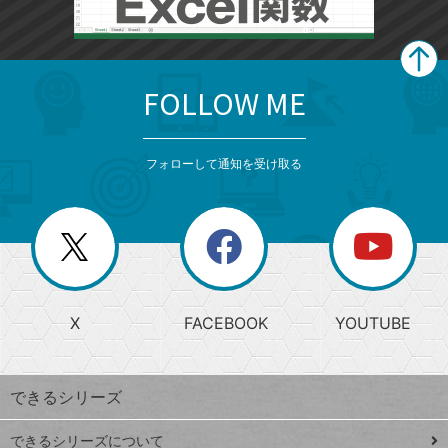
FOLLOW ME
search
format_list_bulleted
検
カ
検
カ
索
テ
メ
ゴ
索
テ
ニ
リ
フォローして通知を受け取る
ゴ
ュ
ー
ー
一
リ
を
覧
閉
を
ー
じ
閉
か
る
じ
る
search
ら
急
X
FACEBOOK
YOUTUBE
探
上
検
昇
索
す
ワ
できるシリーズ
ー
ド
できるシリーズについて