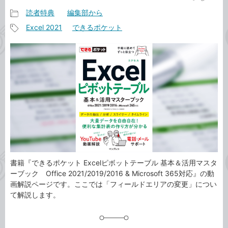
読者特典
編集部から
記
Excel 2021
できるポケット
事
記
カ
事
テ
タ
ゴ
グ
リ
書籍『できるポケット Excelピボットテーブル 基本＆活用マスタ
ーブック Office 2021/2019/2016 & Microsoft 365対応』の動
画解説ページです。ここでは「フィールドエリアの変更」につい
て解説します。