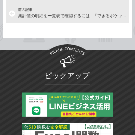
前の記事
arrow_back
集計値の明細を一覧表で確認するには -『できるポケット Excelピボットテーブル 基本＆活用マスターブック Office 2021/2019/2016 & Microsoft 365対応』動画解説
ピックアップ