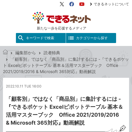
できるネットについて
X（旧
Facebook
YouTube
Twitter）
新たな一歩を応援するメディア
キーワードで検索
カテゴリーから探す
編集部から
読者特典
で
「顧客別」ではなく「商品別」に集計するには -『できるポケッ
き
ト Excelピボットテーブル 基本＆活用マスターブック Office
る
2021/2019/2016 & Microsoft 365対応』動画解説
ネ
ッ
2022.10.11 TUE 16:00
ト
「顧客別」ではなく「商品別」に集計するには -
『できるポケット Excelピボットテーブル 基本＆
活用マスターブック Office 2021/2019/2016
& Microsoft 365対応』動画解説