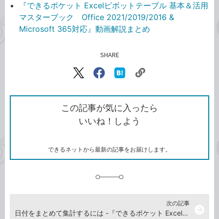
『できるポケット Excelピボットテーブル 基本＆活用
マスターブック Office 2021/2019/2016 &
Microsoft 365対応』動画解説まとめ
SHARE
記事をシェアする
リ
X（旧
Facebook
は
ン
Twitter）
で
て
ク
で
シ
な
を
シ
ェ
ブ
この記事が気に入ったら
コ
ェ
ア
ッ
いいね！しよう
ピ
ア
ク
ー
マ
ー
ク
できるネットから最新の記事をお届けします。
に
追
加
次の記事
arrow_forward
日付をまとめて集計するには -『できるポケット Excelピボットテーブル 基本＆活用マスターブック Office 2021/2019/2016 & Microsoft 365対応』動画解説