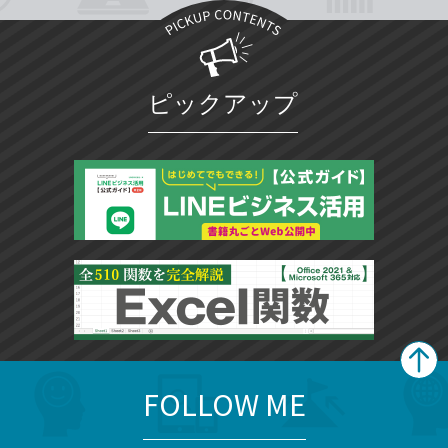
ピックアップ
FOLLOW ME
search
format_list_bulleted
検
カ
検
カ
索
テ
メ
ゴ