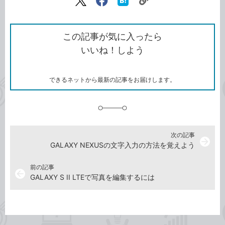
リ
X（旧
Facebook
は
ン
Twitter）
で
て
ク
で
シ
な
を
シ
ェ
ブ
この記事が気に入ったら
コ
ェ
ア
ッ
いいね！しよう
ピ
ア
ク
ー
マ
ー
ク
できるネットから最新の記事をお届けします。
に
追
加
次の記事
arrow_forward
GALAXY NEXUSの文字入力の方法を覚えよう
前の記事
arrow_back
GALAXY S II LTEで写真を編集するには