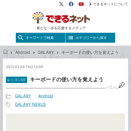
できるネットについて
X（旧
Facebook
YouTube
Twitter）
新たな一歩を応援するメディア
キーワードで検索
カテゴリーから探す
Android
GALAXY
キーボードの使い方を覚えよう
で
き
2012.02.09 THU 12:00
る
ネ
キーボードの使い方を覚えよう
レッスン07
ッ
ト
GALAXY
Android
記
GALAXY NEXUS
事
記
カ
事
テ
タ
ゴ
グ