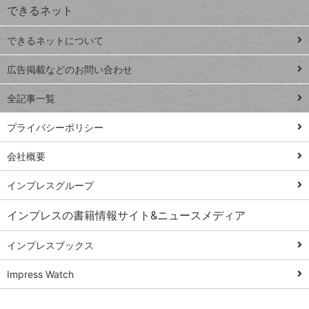
できるネット
連載
できるネットについて
Excel Q&A
close
閉じ
トイアンナ流仕
広告掲載などのお問い合わせ
る
事術
全記事一覧
PowerAutomate
ではじめる業務
プライバシーポリシー
の完全自動化
会社概要
AI議事録作成術
Windows 11
インプレスグループ
Q&A
インプレスの書籍情報サイト&ニュースメディア
Teams踏み込み
活用術
インプレスブックス
Excel講師の仕事
Impress Watch
術
エクセル時短