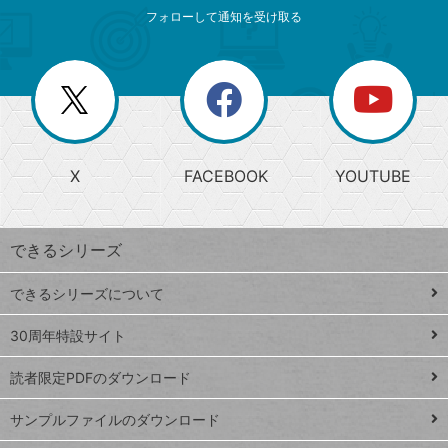
索
テ
ニ
リ
フォローして通知を受け取る
ゴ
ュ
ー
ー
一
リ
を
覧
閉
を
ー
じ
閉
か
る
じ
る
search
ら
急
X
FACEBOOK
YOUTUBE
探
上
検
昇
索
す
ワ
できるシリーズ
ー
ド
できるシリーズについて
Google
ト
スプレ
ッ
30周年特設サイト
ッドシ
プ
読者限定PDFのダウンロード
ート
ペ
iPhone
ー
サンプルファイルのダウンロード
VLOOKUP
ジ