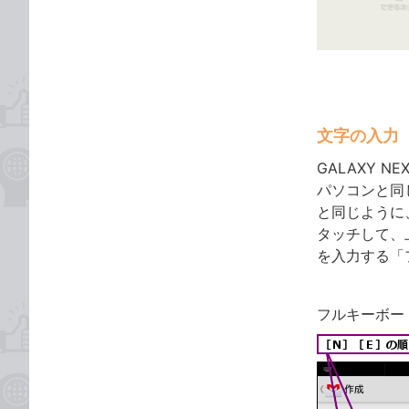
ゴ
な
リ
ブ
ッ
ク
マ
ー
文字の入力
ク
に
GALAXY 
追
パソコンと同
加
と同じように
タッチして、
を入力する「
フルキーボー