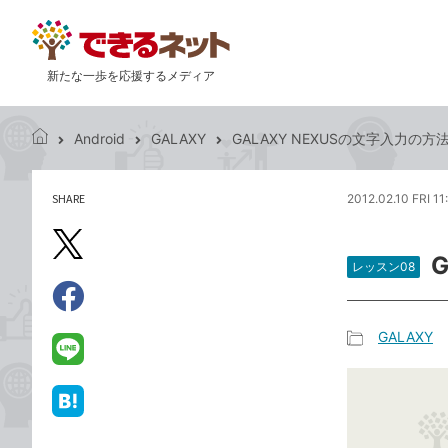
新たな一歩を応援するメディア
Android
GALAXY
GALAXY NEXUSの文字入力の
で
き
る
SHARE
2012.02.10 FRI 11
記
ネ
事
ッ
を
X（旧
ト
シ
レッスン08
Twitter）
ェ
で
ア
Facebook
す
シ
で
GALAXY
る
ェ
記
シ
LINE
ア
事
ェ
で
カ
ア
送
は
テ
る
て