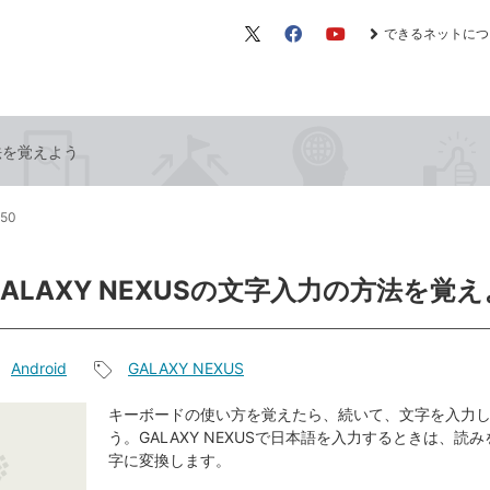
できるネットにつ
X（旧
Facebook
YouTube
Twitter）
方法を覚えよう
:50
GALAXY NEXUSの文字入力の方法を覚
Android
GALAXY NEXUS
記
事
キーボードの使い方を覚えたら、続いて、文字を入力
う。GALAXY NEXUSで日本語を入力するときは、読
タ
字に変換します。
グ