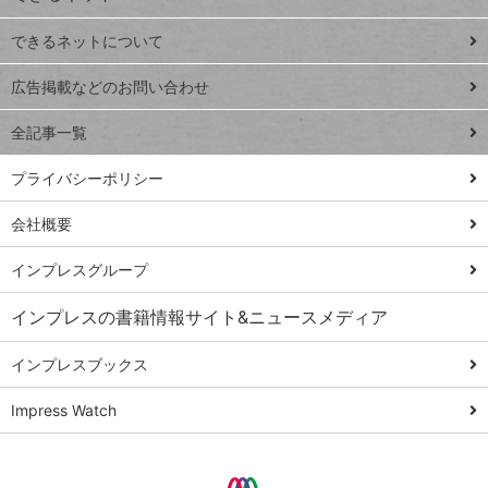
連載
できるネットについて
Excel Q&A
close
閉じ
トイアンナ流仕
広告掲載などのお問い合わせ
る
事術
全記事一覧
PowerAutomate
ではじめる業務
プライバシーポリシー
の完全自動化
会社概要
AI議事録作成術
Windows 11
インプレスグループ
Q&A
インプレスの書籍情報サイト&ニュースメディア
Teams踏み込み
活用術
インプレスブックス
Excel講師の仕事
Impress Watch
術
エクセル時短