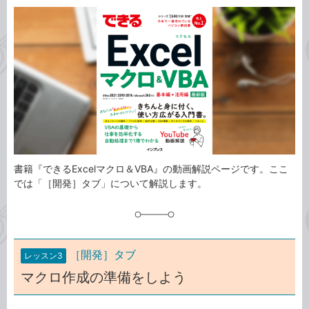
カ
事
テ
タ
ゴ
グ
リ
書籍『できるExcelマクロ＆VBA』の動画解説ページです。ここ
では「［開発］タブ」について解説します。
［開発］タブ
レッスン3
マクロ作成の準備をしよう