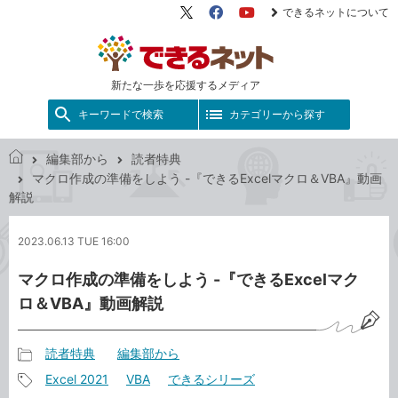
できるネットについて
X（旧
Facebook
YouTube
Twitter）
新たな一歩を応援するメディア
キーワードで検索
カテゴリーから探す
編集部から
読者特典
で
マクロ作成の準備をしよう -『できるExcelマクロ＆VBA』動画
き
解説
る
ネ
2023.06.13 TUE 16:00
ッ
ト
マクロ作成の準備をしよう -『できるExcelマク
ロ＆VBA』動画解説
読者特典
編集部から
記
Excel 2021
VBA
できるシリーズ
事
記