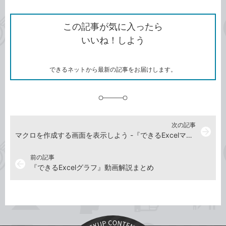
ン
Twitter）
で
て
ク
で
シ
な
を
シ
ェ
ブ
この記事が気に入ったら
コ
ェ
ア
ッ
いいね！しよう
ピ
ア
ク
ー
マ
ー
ク
できるネットから最新の記事をお届けします。
に
追
加
次の記事
arrow_forward
マクロを作成する画面を表示しよう -『できるExcelマクロ＆VBA』動画解説
前の記事
arrow_back
『できるExcelグラフ』動画解説まとめ