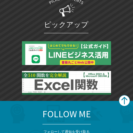
ピックアップ
FOLLOW ME
search
format_list_bulleted
検
カ
検
カ
索
テ
メ
ゴ
索
テ
ニ
リ
フォローして通知を受け取る