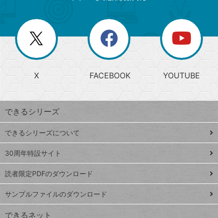
ゴ
ュ
ー
ー
一
リ
を
覧
閉
を
ー
じ
閉
か
る
じ
る
search
ら
急
X
FACEBOOK
YOUTUBE
探
上
検
昇
索
す
ワ
できるシリーズ
ー
ド
できるシリーズについて
Google
ト
スプレ
ッ
30周年特設サイト
ッドシ
プ
読者限定PDFのダウンロード
ート
ペ
iPhone
ー
サンプルファイルのダウンロード
VLOOKUP
ジ
できるネット