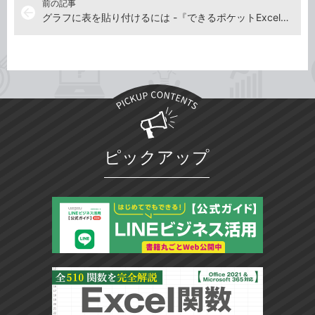
前の記事
arrow_back
グラフに表を貼り付けるには -『できるポケットExcelグラフ 基本＆活用マスターブック』動画解説
ピックアップ