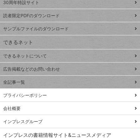
スプレ
ッ
30周年特設サイト
ッドシ
プ
読者限定PDFのダウンロード
ート
ペ
iPhone
ー
サンプルファイルのダウンロード
VLOOKUP
ジ
できるネット
連載
できるネットについて
Excel Q&A
close
閉じ
トイアンナ流仕
広告掲載などのお問い合わせ
る
事術
全記事一覧
PowerAutomate
ではじめる業務
プライバシーポリシー
の完全自動化
会社概要
AI議事録作成術
Windows 11
インプレスグループ
Q&A
インプレスの書籍情報サイト&ニュースメディア
Teams踏み込み