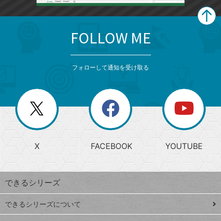
FOLLOW ME
search
format_list_bulleted
検
カ
検
カ
索
テ
メ
ゴ
索
テ
ニ
リ
フォローして通知を受け取る
ゴ
ュ
ー
ー
一
リ
を
覧
閉
を
ー
じ
閉
か
る
じ
る
search
ら
急
X
FACEBOOK
YOUTUBE
探
上
検
昇
索
す
ワ
できるシリーズ
ー
ド
できるシリーズについて
Google
ト