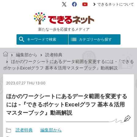
できるネットについて
X（旧
Facebook
YouTube
Twitter）
新たな一歩を応援するメディア
キーワードで検索
カテゴリーから探す
編集部から
読者特典
で
ほかのワークシートにあるデータ範囲を変更するには -『できる
き
ポケットExcelグラフ 基本＆活用マスターブック』動画解説
る
ネ
2023.07.27 THU 13:00
ッ
ト
ほかのワークシートにあるデータ範囲を変更する
には -『できるポケットExcelグラフ 基本＆活用
マスターブック』動画解説
読者特典
編集部から
記