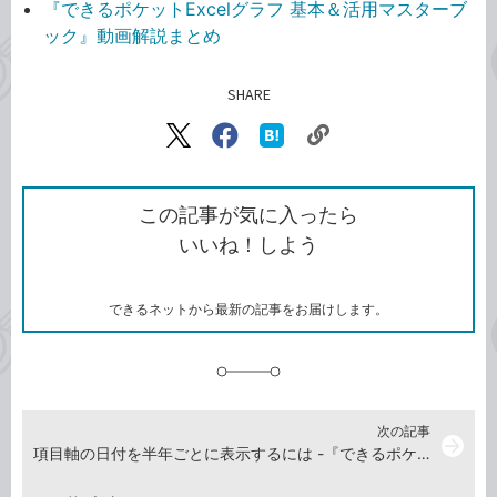
『できるポケットExcelグラフ 基本＆活用マスターブ
ック』動画解説まとめ
SHARE
記事をシェアする
リ
X（旧
Facebook
は
ン
Twitter）
で
て
ク
で
シ
な
を
シ
ェ
ブ
この記事が気に入ったら
コ
ェ
ア
ッ
いいね！しよう
ピ
ア
ク
ー
マ
ー
ク
できるネットから最新の記事をお届けします。
に
追
加
次の記事
arrow_forward
項目軸の日付を半年ごとに表示するには -『できるポケットExcelグラフ 基本＆活用マスターブック』動画解説