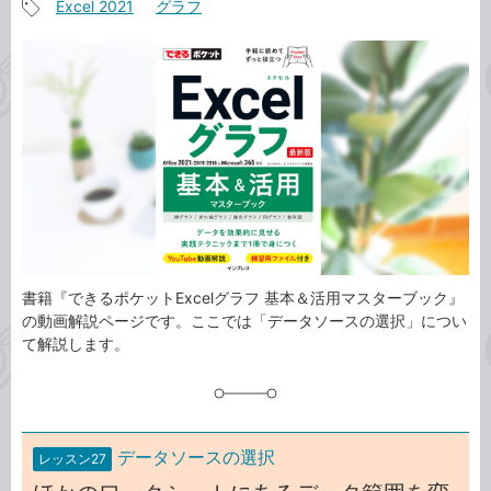
Excel 2021
グラフ
事
記
カ
事
テ
タ
ゴ
グ
リ
書籍『できるポケットExcelグラフ 基本＆活用マスターブック』
の動画解説ページです。ここでは「データソースの選択」につい
て解説します。
データソースの選択
レッスン27