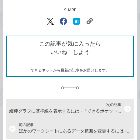
SHARE
記事をシェアする
リ
X（旧
Facebook
は
ン
Twitter）
で
て
ク
で
シ
な
を
シ
ェ
ブ
この記事が気に入ったら
コ
ェ
ア
ッ
いいね！しよう
ピ
ア
ク
ー
マ
ー
ク
できるネットから最新の記事をお届けします。
に
追
加
次の記事
arrow_forward
縦棒グラフに基準線を表示するには -『できるポケットExcelグラフ 基本＆活用マスターブック』動画解説
前の記事
arrow_back
ほかのワークシートにあるデータ範囲を変更するには -『できるポケットExcelグラフ 基本＆活用マスターブック』動画解説