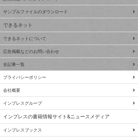
ペ
iPhone
ー
サンプルファイルのダウンロード
VLOOKUP
ジ
できるネット
連載
できるネットについて
Excel Q&A
close
閉じ
トイアンナ流仕
広告掲載などのお問い合わせ
る
事術
全記事一覧
PowerAutomate
ではじめる業務
プライバシーポリシー
の完全自動化
会社概要
AI議事録作成術
Windows 11
インプレスグループ
Q&A
インプレスの書籍情報サイト&ニュースメディア
Teams踏み込み
活用術
インプレスブックス
Excel講師の仕事