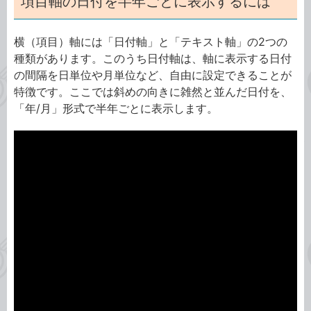
項目軸の日付を半年ごとに表示するには
横（項目）軸には「日付軸」と「テキスト軸」の2つの
種類があります。このうち日付軸は、軸に表示する日付
の間隔を日単位や月単位など、自由に設定できることが
特徴です。ここでは斜めの向きに雑然と並んだ日付を、
「年/月」形式で半年ごとに表示します。