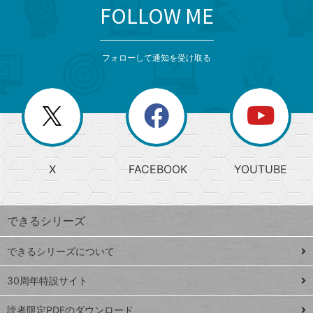
FOLLOW ME
search
format_list_bulleted
検
カ
検
カ
索
テ
メ
ゴ
索
テ
ニ
リ
フォローして通知を受け取る
ゴ
ュ
ー
ー
一
リ
を
覧
閉
を
ー
じ
閉
か
る
じ
る
search
ら
急
X
FACEBOOK
YOUTUBE
探
上
検
昇
索
す
ワ
できるシリーズ
ー
ド
できるシリーズについて
Google
ト
スプレ
ッ
30周年特設サイト
ッドシ
プ
読者限定PDFのダウンロード
ート