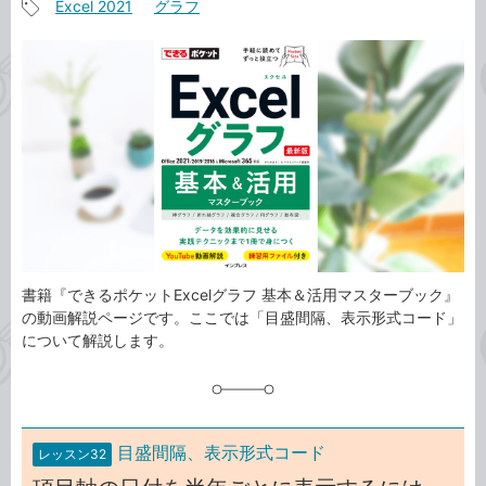
Excel 2021
グラフ
事
記
カ
事
テ
タ
ゴ
グ
リ
書籍『できるポケットExcelグラフ 基本＆活用マスターブック』
の動画解説ページです。ここでは「目盛間隔、表示形式コード」
について解説します。
目盛間隔、表示形式コード
レッスン32