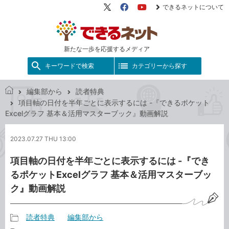
できるネットについて
X（旧
Facebook
YouTube
Twitter）
新たな一歩を応援するメディア
キーワードで検索
カテゴリーから探す
編集部から
読者特典
で
項目軸の日付を半年ごとに表示するには -『できるポケット
き
Excelグラフ 基本＆活用マスターブック』動画解説
る
ネ
2023.07.27 THU 13:00
ッ
ト
項目軸の日付を半年ごとに表示するには -『でき
るポケットExcelグラフ 基本＆活用マスターブッ
ク』動画解説
読者特典
編集部から
記