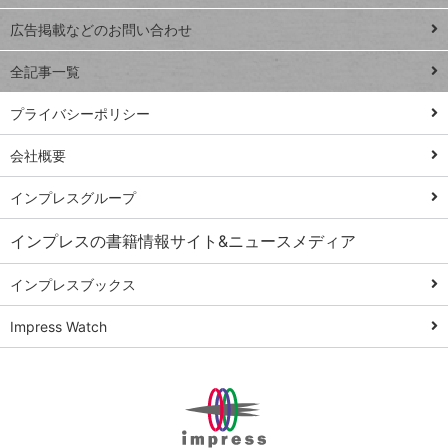
close
閉じ
トイアンナ流仕
広告掲載などのお問い合わせ
る
事術
全記事一覧
PowerAutomate
ではじめる業務
プライバシーポリシー
の完全自動化
会社概要
AI議事録作成術
Windows 11
インプレスグループ
Q&A
インプレスの書籍情報サイト&ニュースメディア
Teams踏み込み
活用術
インプレスブックス
Excel講師の仕事
Impress Watch
術
エクセル時短
パワポ時短
Windows Tips