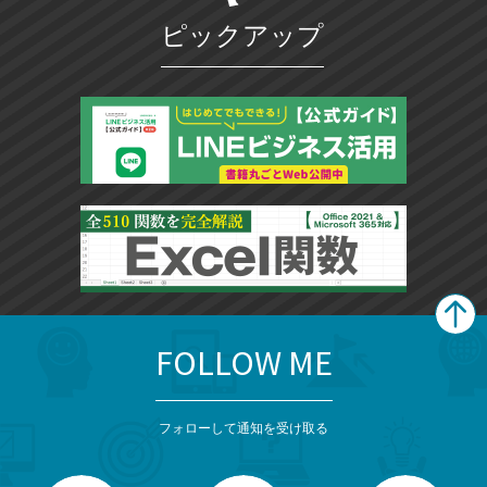
ピックアップ
FOLLOW ME
search
format_list_bulleted
検
カ
検
カ
索
テ
メ
ゴ
索
テ
ニ
リ
フォローして通知を受け取る
ゴ
ュ
ー
ー
一
リ