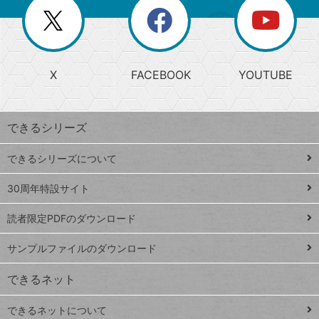
を
覧
閉
を
ー
じ
閉
か
る
じ
る
search
ら
急
X
FACEBOOK
YOUTUBE
探
上
検
昇
索
す
ワ
できるシリーズ
ー
ド
できるシリーズについて
Google
ト
スプレ
ッ
30周年特設サイト
ッドシ
プ
読者限定PDFのダウンロード
ート
ペ
iPhone
ー
サンプルファイルのダウンロード
VLOOKUP
ジ
できるネット
連載
できるネットについて
Excel Q&A