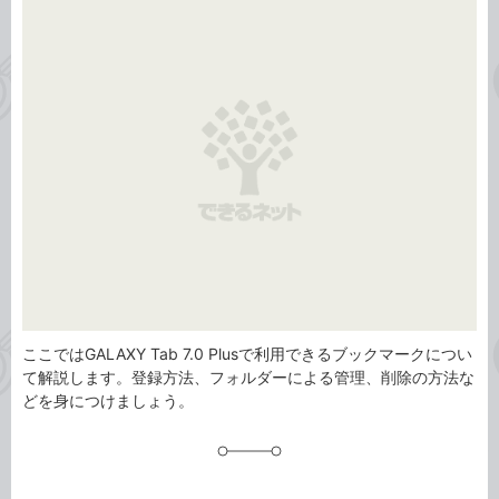
事
テ
タ
ゴ
グ
リ
ここではGALAXY Tab 7.0 Plusで利用できるブックマークについ
て解説します。登録方法、フォルダーによる管理、削除の方法な
どを身につけましょう。