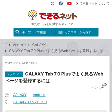
できるネットについて
X（旧
Facebook
YouTube
Twitter）
新たな一歩を応援するメディア
キーワードで検索
カテゴリーから探す
Android
GALAXY
で
GALAXY Tab 7.0 Plusでよく見るWebページを登録するには
き
る
2012.03.14 WED 11:40
ネ
ッ
GALAXY Tab 7.0 Plusでよく見るWeb
レッスン18
ト
ページを登録するには
GALAXY
Android
記
GALAXY Tab 7.0 Plus
事
記
カ