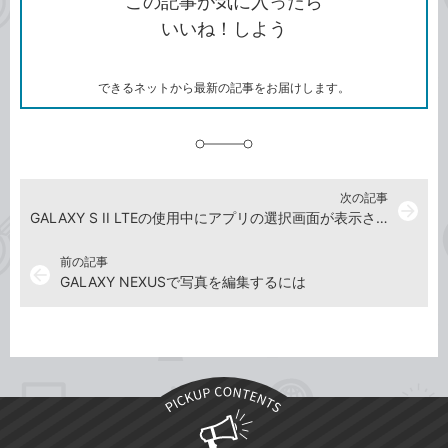
この記事が気に入ったら
コ
ェ
ア
ッ
いいね！しよう
ピ
ア
ク
ー
マ
ー
ク
できるネットから最新の記事をお届けします。
に
追
加
次の記事
arrow_forward
GALAXY S II LTEの使用中にアプリの選択画面が表示されたときは
前の記事
arrow_back
GALAXY NEXUSで写真を編集するには