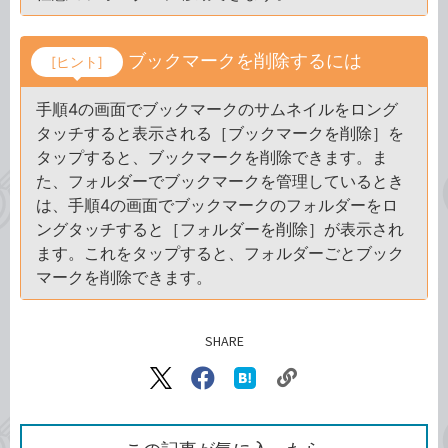
ブックマークを削除するには
[ヒント]
手順4の画面でブックマークのサムネイルをロング
タッチすると表示される［ブックマークを削除］を
タップすると、ブックマークを削除できます。ま
た、フォルダーでブックマークを管理しているとき
は、手順4の画面でブックマークのフォルダーをロ
ングタッチすると［フォルダーを削除］が表示され
ます。これをタップすると、フォルダーごとブック
マークを削除できます。
SHARE
記事をシェアする
リ
X（旧
Facebook
は
ン
Twitter）
で
て
ク
で
シ
な
を
シ
ェ
ブ