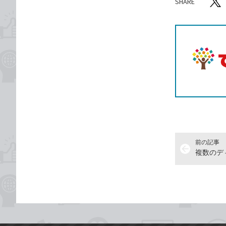
SHARE
記事をシ
T
前の記事
arrow_back