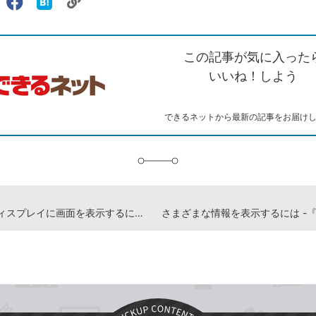
リ
X（旧
Facebook
は
ェアする
ン
witter）
で
て
ク
で
シ
な
を
シ
ェ
ブ
この記事が気に入った
コ
ェ
ア
ッ
ピ
ア
ク
いいね！しよう
ー
マ
ー
ク
できるネットから最新の記事をお届け
に
追
加
複数のディスプレイに画面を表示するには -『できるWindows 11 2024年 改訂3版 Copilot対応』動画解説