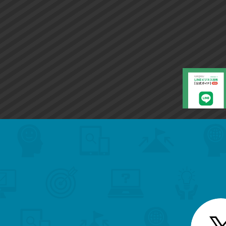
search
format_list_bulleted
検
カ
検
カ
索
テ
メ
ゴ
索
テ
ニ
リ
ュ
ー
ゴ
ー
一
を
覧
リ
閉
を
じ
閉