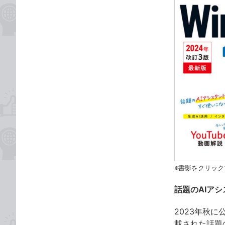
※書影をクリック
話題のAIア
2023年秋に
載された話題の