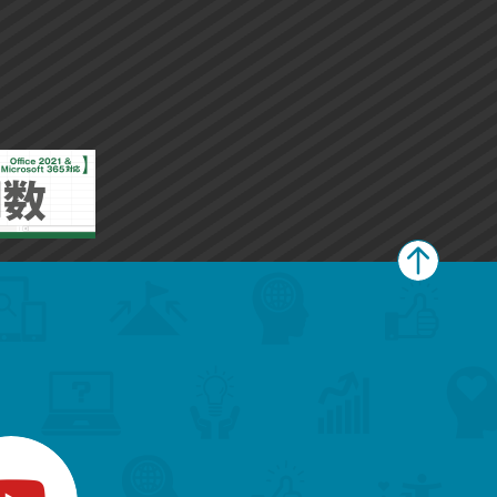
ペ
ー
ジ
上
部
へ