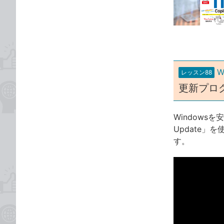
な
テ
ブ
ゴ
ッ
リ
ク
マ
ー
W
レッスン88
ク
更新プロ
に
追
加
Windows
Update
す。