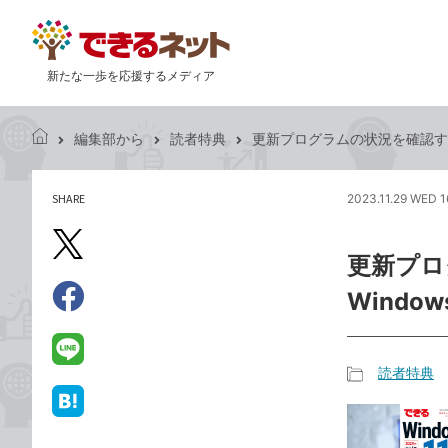
新たな一歩を応援するメディア
編集部から
読者特典
更新プログラムの状況を確認するには 
で
き
る
SHARE
2023.11.29 WED 1
記
ネ
事
ッ
を
X（旧
ト
更新プロ
シ
Twitter）
ェ
Window
で
ア
Facebook
す
シ
で
る
ェ
シ
LINE
読者特典
ア
ェ
で
記
ア
送
は
事
る
て
カ