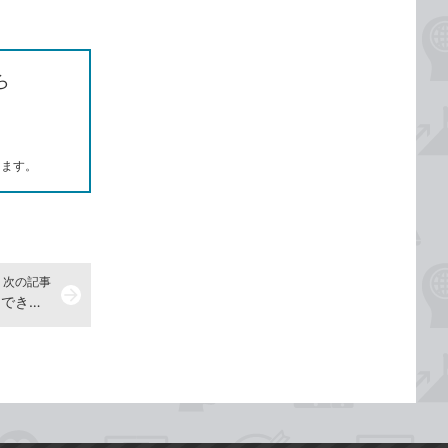
ら
します。
次の記事
arrow_forward
さまざまな情報を表示するには -『できるWindows 11 2024年 改訂3版 Copilot対応』動画解説