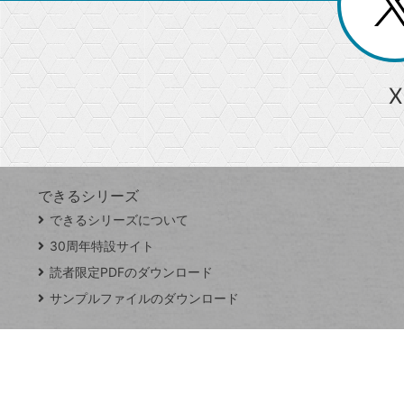
ー
る
じ
る
か
ら
急上昇ワード
X
探
Googleスプレッドシート
iPhone
VLOOKUP
す
できるシリーズ
close
できるシリーズについて
閉
ト
じ
ッ
30周年特設サイト
る
プ
読者限定PDFのダウンロード
ペ
サンプルファイルのダウンロード
ー
ジ
連載