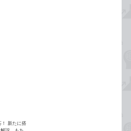
応！ 新たに搭
に解説。もち