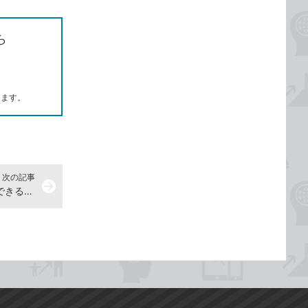
ら
します。
次の記事
arrow_forward
Bluetooth機器を接続するには -『できるWindows 11 2024年 改訂3版 Copilot対応』動画解説