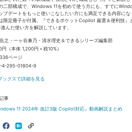
二部構成で、Windows 11を初めて使う方にも、すでにWindow
ップデートをもっと使いこなしたい方にも満足できる内容にな
限定冊子が付属。『できるポケットCopilot 厳選＆便利技』
の一歩進んだ使い方を解説しています。
岳之・一ヶ谷兼乃・清水理史＆できるシリーズ編集部
0円（本体 1,200円＋税10%）
336ページ
-4-295-01804-9
ブックスで詳細を見る
記事
dows 11 2024年 改訂3版 Copilot対応』動画解説まとめ
リ
X（旧
Facebook
は
ェアする