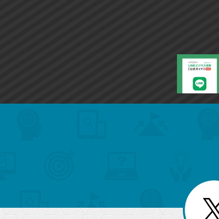
search
format_list_bulleted
検
カ
検
カ
索
テ
メ
ゴ
索
テ
ニ
リ
ュ
ー
ゴ
ー
一
を
覧
リ
閉
を
じ
閉
ー
る
じ