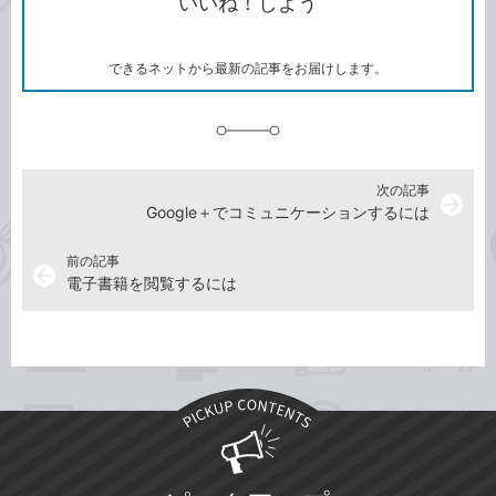
いいね！しよう
ピ
ア
ク
ー
マ
ー
ク
できるネットから最新の記事をお届けします。
に
追
加
次の記事
arrow_forward
Google＋でコミュニケーションするには
前の記事
arrow_back
電子書籍を閲覧するには