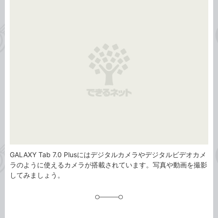
事
テ
タ
ゴ
グ
リ
GALAXY Tab 7.0 Plusにはデジタルカメラやデジタルビデオカメ
ラのように使えるカメラが搭載されています。写真や動画を撮影
してみましょう。