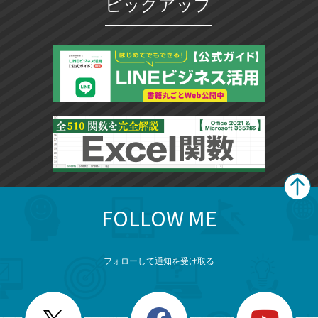
ピックアップ
FOLLOW ME
search
format_list_bulleted
検
カ
検
カ
索
テ
メ
ゴ
索
テ
ニ
リ
フォローして通知を受け取る
ゴ
ュ
ー
ー
一
リ
を
覧
閉
を