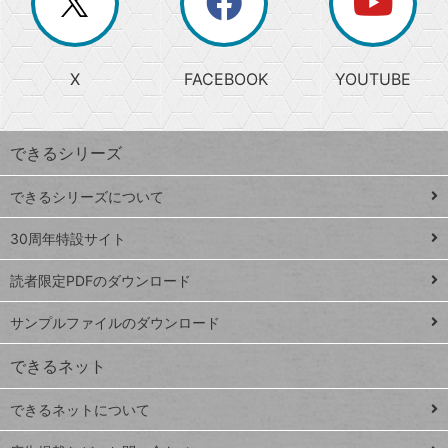
ー
じ
閉
か
る
じ
る
search
ら
急
X
FACEBOOK
YOUTUBE
探
上
検
昇
索
す
ワ
できるシリーズ
ー
ド
できるシリーズについて
Google
ト
スプレ
ッ
30周年特設サイト
ッドシ
プ
読者限定PDFのダウンロード
ート
ペ
iPhone
ー
サンプルファイルのダウンロード
VLOOKUP
ジ
できるネット
連載
できるネットについて
Excel Q&A
close
閉じ