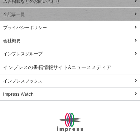
トイアンナ流仕
広告掲載などのお問い合わせ
る
事術
全記事一覧
PowerAutomate
ではじめる業務
プライバシーポリシー
の完全自動化
会社概要
AI議事録作成術
Windows 11
インプレスグループ
Q&A
インプレスの書籍情報サイト&ニュースメディア
Teams踏み込み
活用術
インプレスブックス
Excel講師の仕事
Impress Watch
術
エクセル時短
パワポ時短
Windows Tips
神保町ペロリ旅