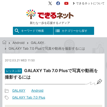
できるネットについて
X（旧
Facebook
YouTube
Twitter）
新たな一歩を応援するメディア
キーワードで検索
カテゴリーから探す
Android
GALAXY
で
GALAXY Tab 7.0 Plusで写真や動画を撮影するには
き
る
2012.03.21 WED 11:50
ネ
ッ
GALAXY Tab 7.0 Plusで写真や動画を
レッスン22
ト
撮影するには
GALAXY
Android
記
GALAXY Tab 7.0 Plus
事
記
カ