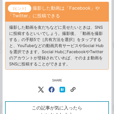
撮影した動画は「Facebook」や
[ヒント]
「Twitter」に投稿できる
撮影した動画を友だちなどに見せたいときは、SNS
に投稿するといいでしょう。撮影後、「動画を撮影
する」の手順5で［共有方法を選択］をタップする
と、YouTubeなどの動画共有サービスやSocial Hub
を選択できます。Social HubにFacebookやTwitter
のアカウントが登録されていれば、そのまま動画を
SNSに投稿することができます。
SHARE
記事をシェアする
リ
X（旧
Facebook
は
ン
Twitter）
で
て
ク
で
シ
な
を
シ
ェ
ブ
この記事が気に入ったら
コ
ェ
ア
ッ