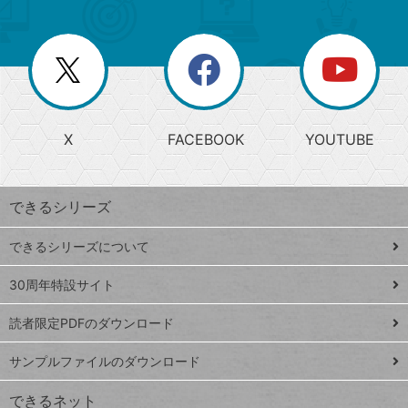
ゴ
ュ
ー
ー
一
リ
を
覧
閉
を
ー
じ
閉
か
る
じ
る
search
ら
急
X
FACEBOOK
YOUTUBE
探
上
検
昇
索
す
ワ
できるシリーズ
ー
ド
できるシリーズについて
Google
ト
スプレ
ッ
30周年特設サイト
ッドシ
プ
読者限定PDFのダウンロード
ート
ペ
iPhone
ー
サンプルファイルのダウンロード
VLOOKUP
ジ
できるネット