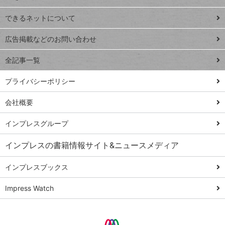
連載
できるネットについて
Excel Q&A
close
閉じ
トイアンナ流仕
広告掲載などのお問い合わせ
る
事術
全記事一覧
PowerAutomate
ではじめる業務
プライバシーポリシー
の完全自動化
会社概要
AI議事録作成術
Windows 11
インプレスグループ
Q&A
インプレスの書籍情報サイト&ニュースメディア
Teams踏み込み
活用術
インプレスブックス
Excel講師の仕事
Impress Watch
術
エクセル時短
パワポ時短