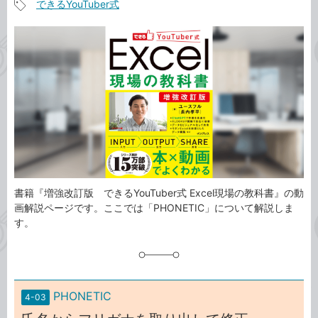
できるYouTuber式
事
記
カ
事
テ
タ
ゴ
グ
リ
書籍『増強改訂版 できるYouTuber式 Excel現場の教科書』の動
画解説ページです。ここでは「PHONETIC」について解説しま
す。
PHONETIC
4-03