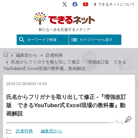
できるネットについて
X（旧
Facebook
YouTube
Twitter）
新たな一歩を応援するメディア
キーワードで検索
カテゴリーから探す
編集部から
読者特典
で
氏名からフリガナを取り出して修正 -『増強改訂版 できる
き
YouTuber式 Excel現場の教科書』動画解説
る
ネ
2024.02.26 MON 14:00
ッ
ト
氏名からフリガナを取り出して修正 -『増強改訂
版 できるYouTuber式 Excel現場の教科書』動
画解説
読者特典
編集部から
記