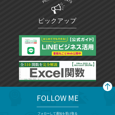
ピックアップ
FOLLOW ME
search
format_list_bulleted
検
カ
検
カ
索
テ
メ
ゴ
索
テ
ニ
リ
フォローして通知を受け取る