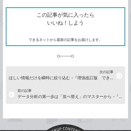
ン
Twitter）
で
て
ク
で
シ
な
を
シ
ェ
ブ
この記事が気に入ったら
コ
ェ
ア
ッ
いいね！しよう
ピ
ア
ク
ー
マ
ー
ク
できるネットから最新の記事をお届けします。
に
追
加
次の記事
arrow_forward
ほしい情報だけを瞬時に絞り込む -『増強改訂版 できるYouTuber式 Excel現場の教科書』動画解説
前の記事
arrow_back
データ分析の第一歩は「並べ替え」のマスターから -『増強改訂版 できるYouTuber式 Excel現場の教科書』動画解説