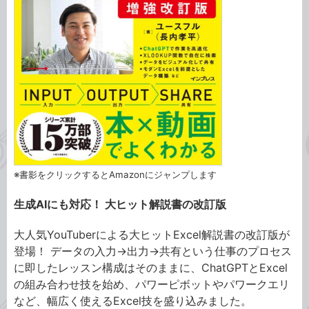
※書影をクリックするとAmazonにジャンプします
⽣成AIにも対応！ ⼤ヒット解説書の改訂版
⼤⼈気YouTuberによる⼤ヒットExcel解説書の改訂版が
登場！ データの⼊⼒→出⼒→共有という仕事のプロセス
に即したレッスン構成はそのままに、ChatGPTとExcel
の組み合わせ技を始め、パワーピボットやパワークエリ
など、幅広く使えるExcel技を盛り込みました。