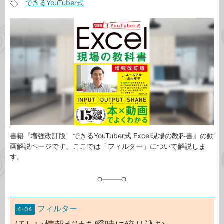
できるYouTuber式
事
記
カ
事
テ
タ
ゴ
グ
リ
書籍『増強改訂版 できるYouTuber式 Excel現場の教科書』の動
画解説ページです。ここでは「フィルター」について解説しま
す。
フィルター
4-04