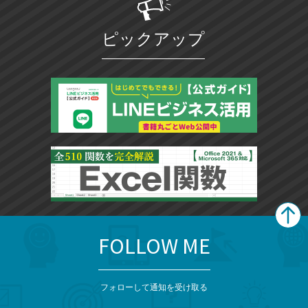
ピックアップ
FOLLOW ME
search
format_list_bulleted
検
カ
検
カ
索
テ
メ
ゴ
索
テ
ニ
リ
フォローして通知を受け取る
ゴ
ュ
ー