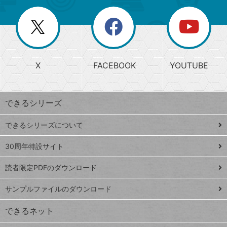
ー
一
リ
を
覧
閉
を
ー
じ
閉
か
る
じ
る
search
ら
急
X
FACEBOOK
YOUTUBE
探
上
検
昇
索
す
ワ
できるシリーズ
ー
ド
できるシリーズについて
Google
ト
スプレ
ッ
30周年特設サイト
ッドシ
プ
読者限定PDFのダウンロード
ート
ペ
iPhone
ー
サンプルファイルのダウンロード
VLOOKUP
ジ
できるネット
連載