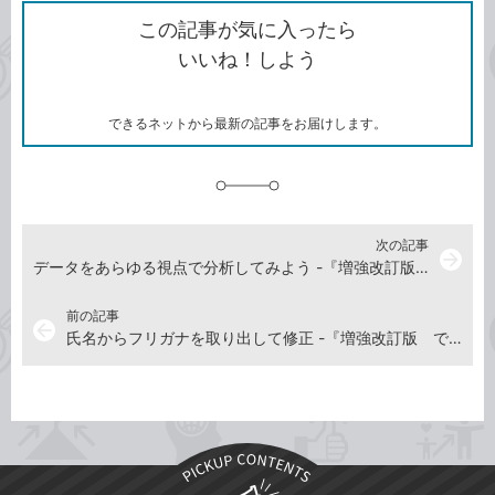
を
シ
ェ
ブ
この記事が気に入ったら
コ
ェ
ア
ッ
いいね！しよう
ピ
ア
ク
ー
マ
ー
ク
できるネットから最新の記事をお届けします。
に
追
加
次の記事
arrow_forward
データをあらゆる視点で分析してみよう -『増強改訂版 できるYouTuber式 Excel現場の教科書』動画解説
前の記事
arrow_back
氏名からフリガナを取り出して修正 -『増強改訂版 できるYouTuber式 Excel現場の教科書』動画解説