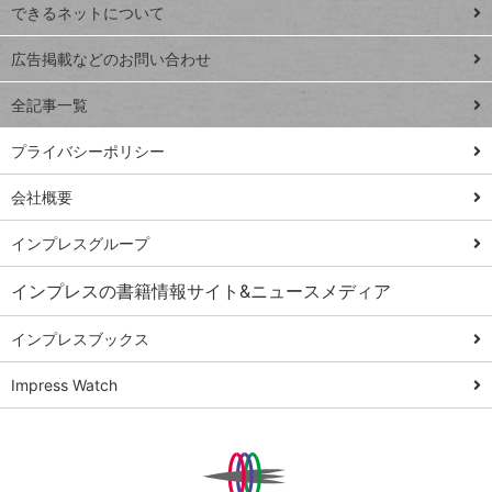
できるネットについて
Excel Q&A
close
閉じ
トイアンナ流仕
広告掲載などのお問い合わせ
る
事術
全記事一覧
PowerAutomate
ではじめる業務
プライバシーポリシー
の完全自動化
会社概要
AI議事録作成術
Windows 11
インプレスグループ
Q&A
インプレスの書籍情報サイト&ニュースメディア
Teams踏み込み
活用術
インプレスブックス
Excel講師の仕事
Impress Watch
術
エクセル時短
パワポ時短