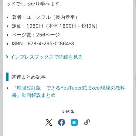
ッドでしっかり学べます。
著者：ユースフル（長内孝平）
定価：1,980円（本体 1,800円＋税10%）
ページ数：256ページ
ISBN：978-4-295-01864-3
インプレスブックスで詳細を見る
関連まとめ記事
『増強改訂版 できるYouTuber式 Excel現場の教科
書』動画解説まとめ
SHARE
記事をシェアする
リ
X（旧
Facebook
は
ン
Twitter）
で
て
ク
で
シ
な