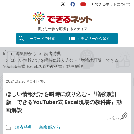
できるネットについて
X（旧
Facebook
YouTube
Twitter）
新たな一歩を応援するメディア
キーワードで検索
カテゴリーから探す
編集部から
読者特典
で
ほしい情報だけを瞬時に絞り込む -『増強改訂版 できる
き
YouTuber式 Excel現場の教科書』動画解説
る
ネ
2024.02.26 MON 14:00
ッ
ト
ほしい情報だけを瞬時に絞り込む -『増強改訂
版 できるYouTuber式 Excel現場の教科書』動
画解説
読者特典
編集部から
記