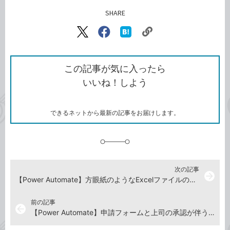
SHARE
記事をシェアする
リ
X（旧
Facebook
は
ン
Twitter）
で
て
ク
で
シ
な
を
シ
ェ
ブ
この記事が気に入ったら
コ
ェ
ア
ッ
いいね！しよう
ピ
ア
ク
ー
マ
ー
ク
できるネットから最新の記事をお届けします。
に
追
加
次の記事
arrow_forward
【Power Automate】方眼紙のようなExcelファイルの内容をSharePointリストに転記するフローを作る
前の記事
arrow_back
【Power Automate】申請フォームと上司の承認が伴うワークフローをFormsを利用して作る