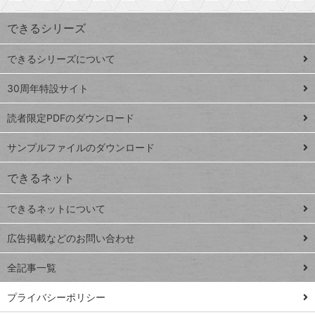
索
す
ワ
できるシリーズ
ー
ド
できるシリーズについて
Google
ト
スプレ
ッ
30周年特設サイト
ッドシ
プ
読者限定PDFのダウンロード
ート
ペ
iPhone
ー
サンプルファイルのダウンロード
VLOOKUP
ジ
できるネット
連載
できるネットについて
Excel Q&A
close
閉じ
トイアンナ流仕
広告掲載などのお問い合わせ
る
事術
全記事一覧
PowerAutomate
ではじめる業務
プライバシーポリシー
の完全自動化