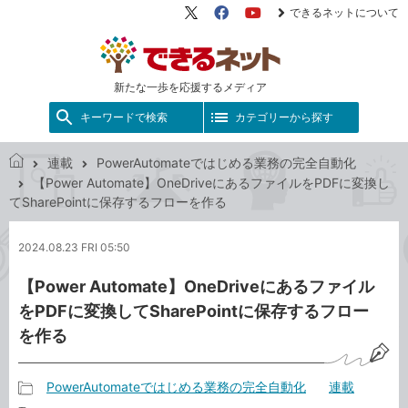
できるネットについて
X（旧
Facebook
YouTube
Twitter）
新たな一歩を応援するメディア
キーワードで検索
カテゴリーから探す
連載
PowerAutomateではじめる業務の完全自動化
で
【Power Automate】OneDriveにあるファイルをPDFに変換し
き
てSharePointに保存するフローを作る
る
ネ
2024.08.23 FRI 05:50
ッ
ト
【Power Automate】OneDriveにあるファイル
をPDFに変換してSharePointに保存するフロー
を作る
PowerAutomateではじめる業務の完全自動化
連載
記