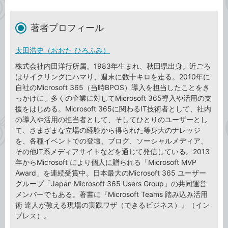
著者プロフィール
太田浩史（おおた ひろふみ）
株式会社内田洋行所属。1983年生まれ、秋田県出身。近ごろ
はサイクリングにハマり、週末に数十キロを走る。2010年に
自社のMicrosoft 365（当時BPOS）導入を担当したことをき
っかけに、多くの企業に対してMicrosoft 365導入や活用の支
援をはじめる。Microsoft 365に関わるIT技術者として、社内
の導入や活用の担当者として、そしてひとりのユーザーとし
て、さまざまな立場の経験から得られた等身大のナレッジ
を、各種イベントでの登壇、ブログ、ソーシャルメディア、
その他IT系メディアサイトなどを通じて発信している。2013
年からMicrosoft により個人に贈られる「Microsoft MVP
Award」を連続受賞中。日本最大のMicrosoft 365 ユーザー
グループ「Japan Microsoft 365 Users Group」の共同運営
メンバーでもある。著書に『Microsoft Teams 踏み込み活用
術 達人が教える現場の実践ワザ（できるビジネス）』（イン
プレス）。