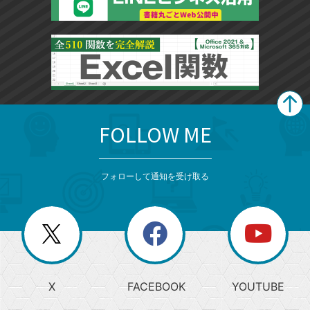
FOLLOW ME
search
format_list_bulleted
検
カ
検
カ
索
テ
メ
ゴ
索
テ
ニ
リ
フォローして通知を受け取る
ゴ
ュ
ー
ー
一
リ
を
覧
閉
を
ー
じ
閉
か
る
じ
る
search
ら
急
X
FACEBOOK
YOUTUBE
探
上
検
昇