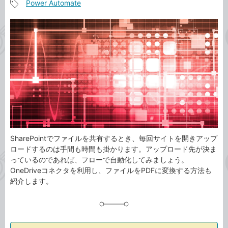
Power Automate
事
記
カ
事
テ
タ
ゴ
グ
リ
SharePointでファイルを共有するとき、毎回サイトを開きアップ
ロードするのは手間も時間も掛かります。アップロード先が決ま
っているのであれば、フローで自動化してみましょう。
OneDriveコネクタを利用し、ファイルをPDFに変換する方法も
紹介します。