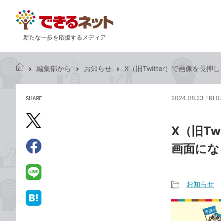
新たな一歩を応援するメディア
編集部から
お知らせ
X（旧Twitter）で画像を長
で
き
る
SHARE
2024.08.23 FRI 0
記
ネ
事
ッ
を
X（旧
ト
X（旧Tw
シ
Twitter）
ェ
画面にな
で
ア
Facebook
す
シ
で
る
ェ
シ
LINE
お知らせ
ア
ェ
で
記
ア
送
は
事
る
て
カ