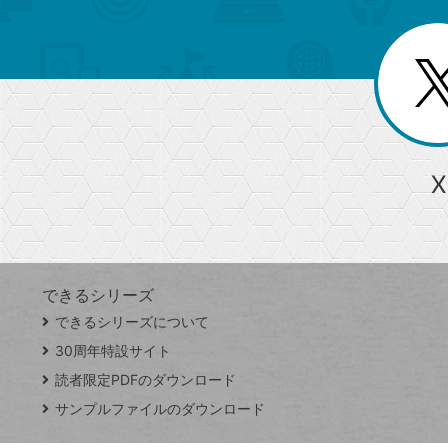
ゴ
ー
一
を
覧
リ
閉
を
じ
閉
ー
る
じ
る
か
ら
急上昇ワード
X
探
Googleスプレッドシート
iPhone
VLOOKUP
す
できるシリーズ
close
できるシリーズについて
閉
ト
じ
ッ
30周年特設サイト
る
プ
読者限定PDFのダウンロード
ペ
サンプルファイルのダウンロード
ー
ジ