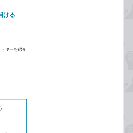
開ける
ットキーを紹介
ら