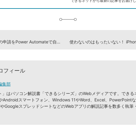
できるネットから最新の記事をお届け
に
追
加
有給休暇の申請をPower Automateで自動化しよう【2024年8月9日】
ロフィール
編集部
ト」はパソコン解説書「できるシリーズ」のWebメディアです。できる
やAndroidスマートフォン、Windows 11やWord、Excel、PowerPointな
ilやGoogleスプレッドシートなどのWebアプリの解説記事を数多く執