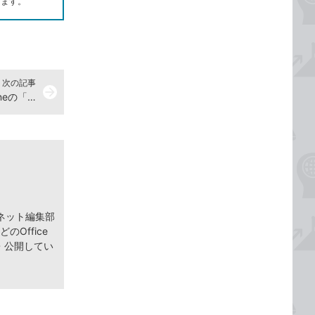
します。
次の記事
arrow_forward
使わないのはもったいない！ iPhoneの「拡大鏡」の活用法【2024年8月30日】
ネット編集部
どのOffice
筆・公開してい