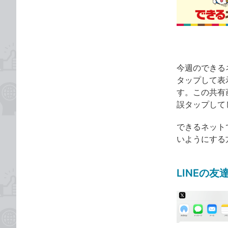
な
テ
ブ
ゴ
ッ
リ
ク
マ
ー
今週のできるネ
ク
タップして表
に
す。この共有
追
誤タップして
加
できるネット
いようにする
LINEの