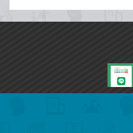
search
format_list_bulleted
検
カ
検
カ
索
テ
メ
ゴ
索
テ
ニ
リ
ュ
ー