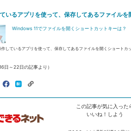
ているアプリを使って、保存してあるファイルを
Windows 11でファイルを開くショートカットキーは？
 11で操作しているアプリを使って、保存してあるファイルを開くショートカ
月16日～22日の記事より）
リ
X（旧
Facebook
は
ェアする
ン
witter）
で
て
ク
で
シ
な
を
シ
ェ
ブ
この記事が気に入った
コ
ェ
ア
ッ
ピ
ア
ク
いいね！しよう
ー
マ
ー
ク