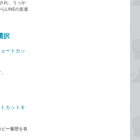
示され、うっか
らLINEの友達
選択
ショートカッ
す。
ートカットキ
コピー履歴を表