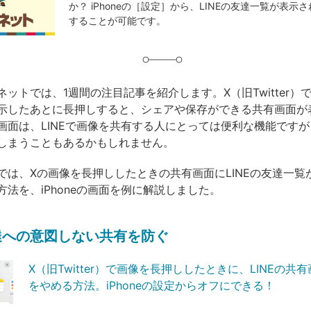
か？ iPhoneの［設定］から、LINEの友達一覧が表示
グ
することが可能です。
ットでは、1週間の注目記事を紹介します。X（旧Twitter）
示したあとに長押しすると、シェアや保存ができる共有画面が
画面は、LINEで画像を共有する人にとっては便利な機能です
しまうこともあるかもしれません。
では、Xの画像を長押ししたときの共有画面にLINEの友達一覧
方法を、iPhoneの画面を例に解説しました。
友達への意図しない共有を防ぐ
X（旧Twitter）で画像を長押ししたときに、LINEの共
をやめる方法。iPhoneの設定からオフにできる！