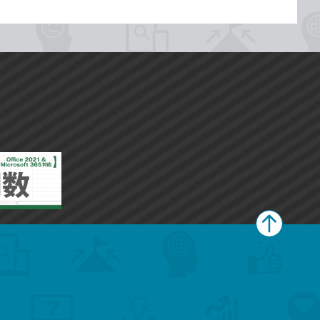
ペ
ー
ジ
上
部
へ