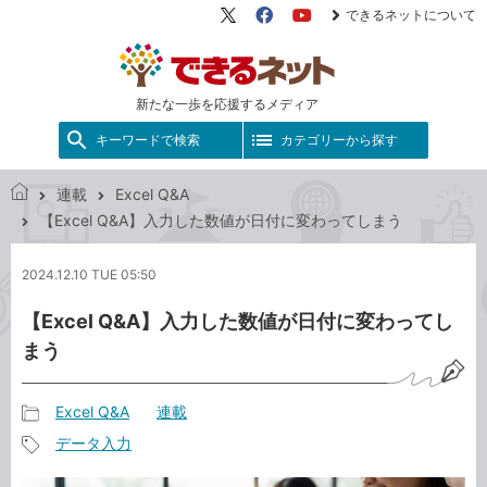
できるネットについて
X（旧
Facebook
YouTube
Twitter）
新たな一歩を応援するメディア
キーワードで検索
カテゴリーから探す
連載
Excel Q&A
で
【Excel Q&A】入力した数値が日付に変わってしまう
き
る
2024.12.10 TUE 05:50
ネ
ッ
【Excel Q&A】入力した数値が日付に変わってし
ト
まう
Excel Q&A
連載
記
データ入力
事
記
カ