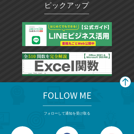
ピックアップ
FOLLOW ME
search
format_list_bulleted
検
カ
検
カ
索
テ
メ
ゴ
索
テ
ニ
リ
フォローして通知を受け取る
ゴ
ュ
ー
ー
一
リ
を
覧