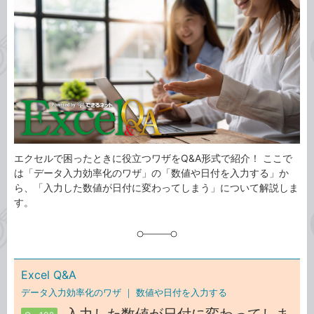
事
テ
タ
ゴ
グ
リ
エクセルで困ったときに役立つワザをQ&A形式で紹介！ ここで
は「データ入力効率化のワザ」の「数値や日付を入力する」か
ら、「入力した数値が日付に変わってしまう」について解説しま
す。
Excel Q&A
データ入力効率化のワザ ｜
数値や日付を入力する