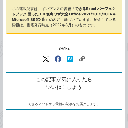
この連載記事は、インプレスの書籍『
できるExcel パーフェク
トブック 困った！＆便利ワザ大全 Office 2021/2019/2016 &
Microsoft 365対応
』の内容に基づいています。紹介している
情報は、書籍発行時点（2022年8月）のものです。
SHARE
記事をシェアする
リ
X（旧
Facebook
は
ン
Twitter）
で
て
ク
で
シ
な
を
シ
ェ
ブ
この記事が気に入ったら
コ
ェ
ア
ッ
いいね！しよう
ピ
ア
ク
ー
マ
ー
ク
できるネットから最新の記事をお届けします。
に
追
加