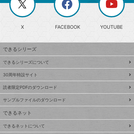
閉
を
ー
じ
閉
か
る
じ
る
search
ら
急
X
FACEBOOK
YOUTUBE
探
上
検
昇
索
す
ワ
できるシリーズ
ー
ド
できるシリーズについて
Google
ト
スプレ
ッ
30周年特設サイト
ッドシ
プ
読者限定PDFのダウンロード
ート
ペ
iPhone
ー
サンプルファイルのダウンロード
VLOOKUP
ジ
できるネット
連載
できるネットについて
Excel Q&A
close