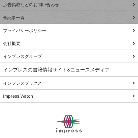
閉じ
トイアンナ流仕
広告掲載などのお問い合わせ
る
事術
全記事一覧
PowerAutomate
ではじめる業務
プライバシーポリシー
の完全自動化
会社概要
AI議事録作成術
Windows 11
インプレスグループ
Q&A
インプレスの書籍情報サイト&ニュースメディア
Teams踏み込み
活用術
インプレスブックス
Excel講師の仕事
Impress Watch
術
エクセル時短
パワポ時短
Windows Tips
神保町ペロリ旅